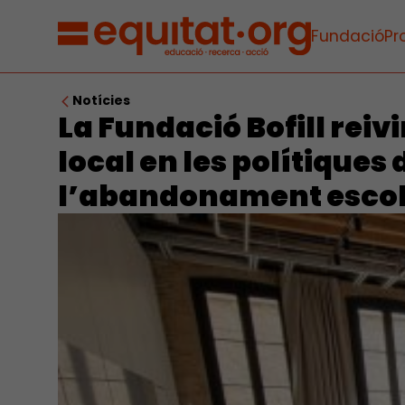
Fundació
Pr
Notícies
La Fundació Bofill reiv
local en les polítiques
l’abandonament esco