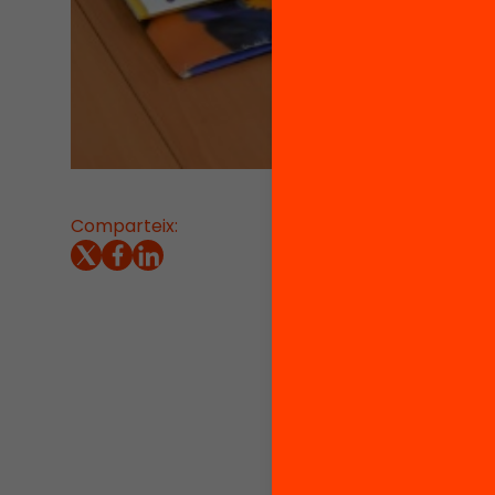
Comparteix:
28/05/2
Quin és
adultes
Quines 
la For
visió i
urgent.
La form
afeblit