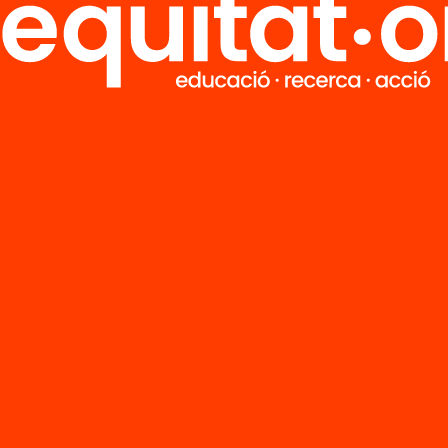
bjectiu d’analitzar en profunditat aquesta nov
t, des de la Fundació Jaume Bofill
hem endegat
e de recerca amb què volem fer una anàlisi 
 identificació d’agents i programes, detecta
tats i reptes i apuntar propostes de millora
st àmbit.
Per fer-ho, comptem amb la col·labo
a Verrié i Aleix Caussa, i amb la participació de
s i institucions amb coneixement del sector (
ació d’adults, experts, administracions públiq
lupen programes en aquest àmbit….) amb els
arem tres seminaris en moments clau del procés
 octubre) per identificar reptes i dibuixar propost
uest projecte
volem fer un aportació de val
 compromís propositiu
que articuli un discurs pú
·li als agents implicats a través de noves línies 
 que puguin contribuir a la millora de la Formaci