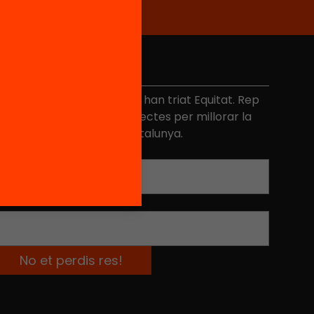
No et perdis res
és de 40.000 persones ja han triat Equitat. Rep
niciatives, propostes i projectes per millorar la
ualitat de l'educació a Catalunya.
Adreça electrònica
*
Nom
*