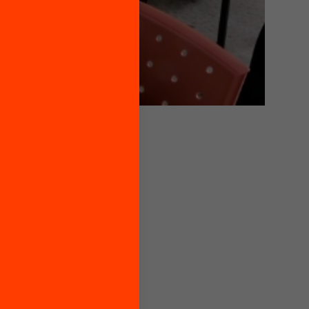
es
 ha?
mbit de
portar
ió
orça
s en
la