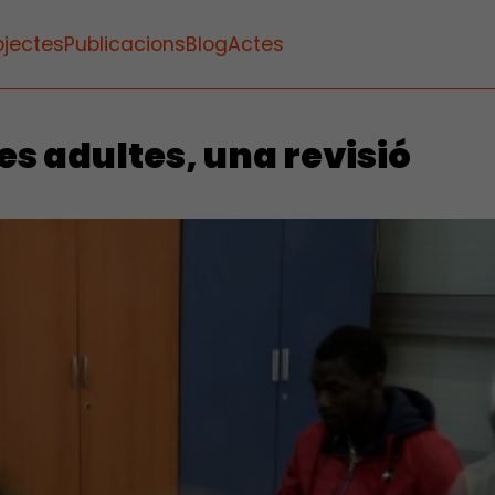
ojectes
Publicacions
Blog
Actes
s adultes, una revisió