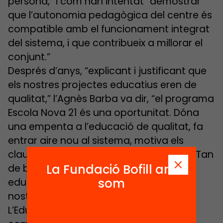
persona,” i com han intentat “demostrar
que l’autonomia pedagògica del centre és
compatible amb el funcionament integrat
del sistema, i que contribueix a millorar el
conjunt.”
Després d’anys, “explicant i justificant que
els nostres projectes educatius eren de
qualitat,” l’Agnès Barba va dir, “el programa
Escola Nova 21 és una oportunitat. Dóna
una empenta a l’educació de qualitat, fa
entrar aire nou al sistema, motiva els
claustres, i promou pràctica reflexiva.” “Tan
La Fundació Bofill ara
de bo,” va concloure, “tots els agents
som
educatius del nostre país ens la fem
nostra.”
L’Eduard Vallory va tancar la