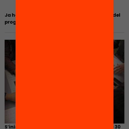
Ja has vist el reportatge “Una altra escola” del
programa 30 minuts?
S’inicia la formació dels equips impulsors de 30