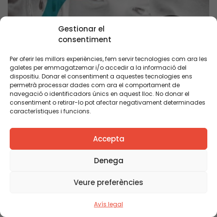
Gestionar el
Aquest gener Escola Nova 21 constituïrà la
consentiment
cinquantena de xarxes territorials
d’aprenentatge col·laboratiu i la mostra
Per oferir les millors experiències, fem servir tecnologies com ara les
representativa de 30 centres per al pla pilot
galetes per emmagatzemar i/o accedir a la informació del
dispositiu. Donar el consentiment a aquestes tecnologies ens
permetrà processar dades com ara el comportament de
navegació o identificadors únics en aquest lloc. No donar el
consentiment o retirar-lo pot afectar negativament determinades
característiques i funcions.
Accepta
Denega
Veure preferències
Avís legal