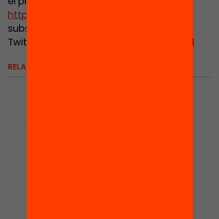
el programa
http://www.escolanova21.cat/videos/
,
subscriu-te al butlletí, i segueix-nos al
Twitter:
@escolanova21
#escolanova21
RELACIONATS