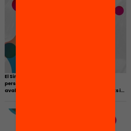
El Simposi sobre Canvi Educatiu demana
personalitzar l’aprenentatge i reformular
avaluació, formació, capacitació de docents i
organització