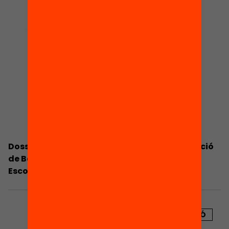
Dossier de premsa. Escola Nova 21. La Diputació
de Barcelona, nou promotor del programa
Escola
PUBLICACIÓ