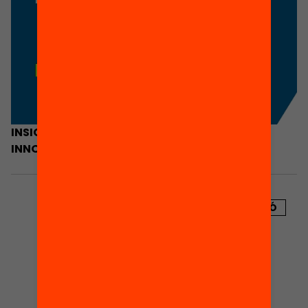
INSIGHTS FROM OECD/CERI WORK ON
INNOVATION, TEACHING & LEARNING
PUBLICACIÓ