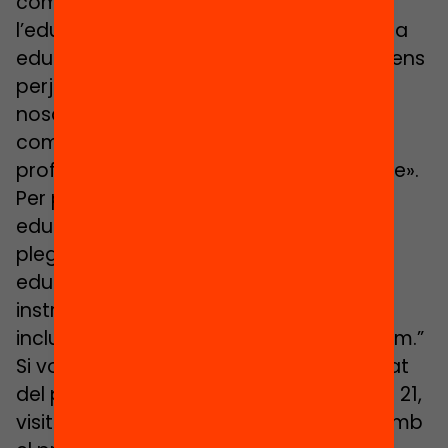
compareixença posant èmfasi en
l’educació “com un bé comú, en què una
educació inadequada de la filla del veí ens
perjudica també a tots i cadascun de
nosaltres.” El «sistema resisteix pel
compromi?s i el treball de molti?ssims
professionals. Aixo? sol no e?s sostenible».
Per poder avançar el nostre sistema
educatiu va dir, doncs, “cal que tots
plegats creguem de veritat que una
educació actualitzada és el principal
instrument per construir la societat
inclusiva, equitativa i pròspera que volem.”
Si vols més informació i seguir l’actualitat
del programa, visita el web Escola Nova 21,
visita la pàgina de vídeos relacionats amb