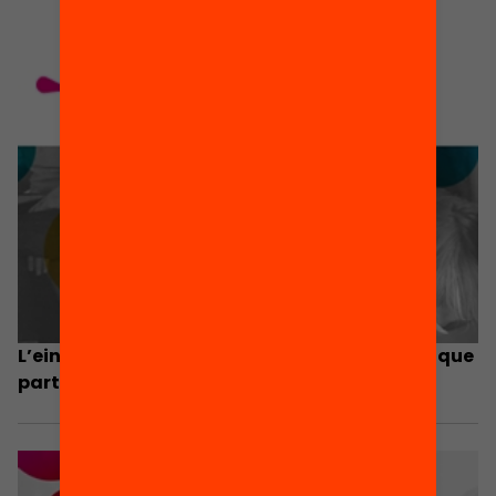
L’eina d’autodiagnosi, en marxa als centres que
participen a Escola Nova 21