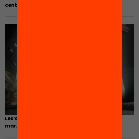
centres d’Escola Nova 21
Les xarxes locals Escola Nova 21 es posen en
marxa