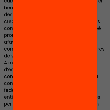
cabdal en el reforç dels aprenentatges, el
benestar físic i emocional i el
desenvolupament de l’autonomia, la
creativitat i la socialització, entre d’altres
competències personals i socials. També
promou vincles entre infants diversos i
afavoreix que els infants i adolescents
comparteixin entorns de bon tracte i lliures
de violències.
A més a més, participar en activitats
d’estiu facilita la conciliació familiar i
contribueix a la cohesió social i a la vida
comunitària. Per aquestes raons, les
federacions, col·legis professionals i
entitats fan una crida accions concretes
per perquè a Catalunya es garanteixi un