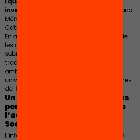
i que aquestes activitats són una
inversió en futur
” ha complementat Maria
Méndez, presidenta de la Societat
Catalana de Pediatria.
En aquest context, i davant l’augment de
les necessitats socials, les entitats
subratllen que cal que aquest acord es
tradueixi en mesures concretes i
ambicioses per avançar cap a la
universalització d’un mínim de 2 setmanes
de lleure educatiu a l’estiu.
Un mínim de dues setmanes és
perfectament assumible amb
l’actual pressupost de Drets
Socials
L’informe
Dues setmanes d’activitats de