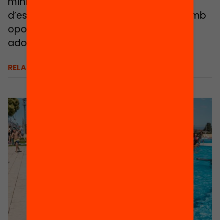
mínim de dues setmanes d’activitats
d’estiu dins de les vacances escolars amb
oportunitats per a tots els infants i
adolescents.
RELACIONATS