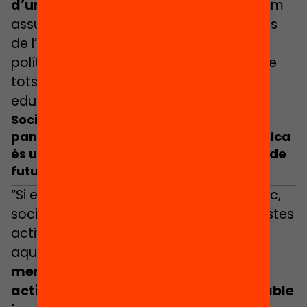
d’un municipi
”, ha denunciat. “No podem
assumir soles una responsabilitat que és
de l’administració pública i necessitem
polítiques públiques que garanteixin que
tots els infants puguin gaudir d’un estiu
educatiu”.
Societat Catalana de Pediatria: «Menys
pantalles, més natura i més activitat física
és una recepta saludable i una inversió de
futur»
“Si entenem la salut com a benestar físic,
social i emocional és evident que aquestes
activitats impacten directament en
aquestes tres esferes. Podem dir que
menys pantalles, més natura i més
activitat física és una recepta saludable