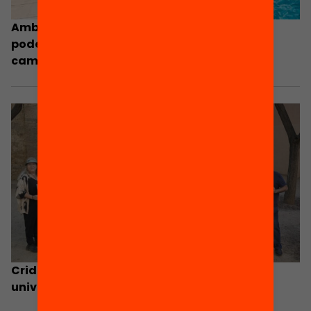
Amb un 1% del pressupost de Drets Socials es
poden garantir dues setmanes de casals i
campus d’estiu als infants en situació de
pobresa
Crida transversal de la societat civil per
universalitzar el lleure a l’estiu