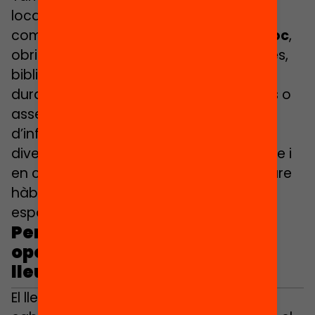
locals més enllà de l’oferta d’activitats,
com
ampliar els espais de trobada i joc
,
obrint equipaments públics com escoles,
biblioteques, piscines o poliesportius
durant l’estiu, amb propostes gratuïtes o
assequibles, incentivant la participació
d’infants i adolescents de contextos
diversos i facilitant activitats a l’aire lliure i
en contacte amb la natura per promoure
hàbits saludables d’activitat físico-
esportiva.
Per què són importants les
oportunitats i activitats de
lleure a l’estiu?
El lleure educatiu d’estiu juga un paper