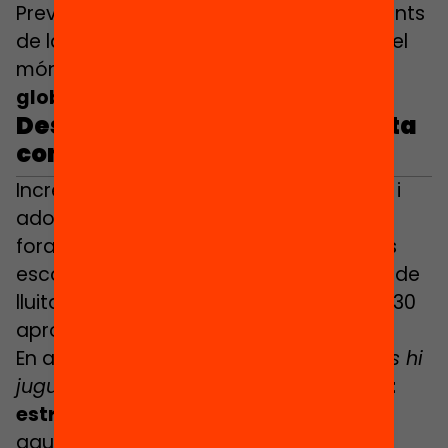
Preveu la coordinació entre departaments
de la Generalitat i la col·laboració amb el
món local i
estima un cost aproximat
global de 46,8 milions d’euros
.
Desplegar l’Estratègia de lluita
contra la pobresa infantil
Incrementar la participació dels infants i
adolescents en activitats de lleure i
foraescola durant el curs i les vacances
escolars és un dels eixos de l’Estratègia de
lluita contra la pobresa infantil 2025-2030
aprovada pel Govern l’any passat.
En aquest marc, el manifest
A l’estiu ens hi
juguem molt
demana
un finançament
estructural i estable
per fer possible
aquest mínim de dues setmanes,