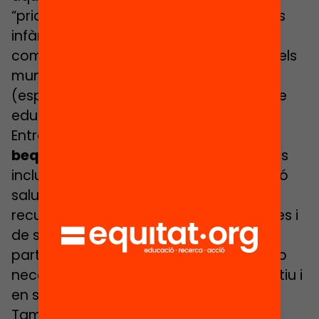
“prioritzant els territoris i barris amb més
infància en situació de vulnerabilitat i
comptant amb la participació activa dels
municipis i de la diversitat d’entitats
(esportives, culturals, d’associacionisme
educatiu, socioeducatives, etc.).”
Entre d’altres, planteja un
sistema de
beques
que asseguri l’accés a activitats
inclusives de qualitat, a una alimentació
saludable, garantint un àpat al dia, i
recursos suficients (persones vetlladores i
de suport, formació, etc.) per a la
participació d’infants i adolescents amb
necessitats especials de suport educatiu i
en situació de vulnerabilitat social.
També proposa mesures de polítiques