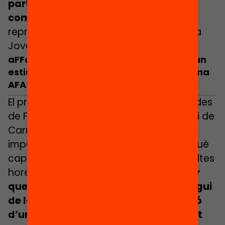
participació i de construcció de
comunitat
” ha explicat Anna Grau, en
representació del Consell Nacional de la
Joventut de Catalunya.
aFFaC: “No podem deixar que el dret a un
estiu educatiu depengui de la força d’una
AFA»
El president de les Associacions Federades
de Famílies de Catalunya (aFFaC), Jordi de
Carreras, ha explicat que moltes AFA
impulsen casals i activitats d’estiu perquè
cap infant quedi exclòs, sovint amb moltes
hores de voluntariat. “
No podem deixar
que el dret a un estiu educatiu depengui
de la força d’una AFA, de la implicació
d’un grup de famílies o del pressupost