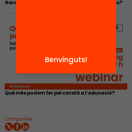
Garantim el dret a gaudir d’activitats d’estiu?
PUBLICACIÓ
Benvinguts!
Què més podem fer pel català a l’educació?
Comparteix: