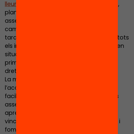
lleure a l’estiu
, de l’Aliança Educació 360,
planteja
una proposta operativa per
assegurar la participació en un casal o
campus durant dues setmanes, matí i
tarda, incloent-hi un dinar saludable, a tots
els infants i adolescents de 6 a 16 anys en
situació de vulnerabilitat social, com a
primer pas cap a la universalització del
dret al lleure.
La mesura apunta la importància de
l’acompanyament a les famílies per
facilitar els tràmits i assegurar un accés
assequible i experiències que combinin
aprenentatges, benestar emocional,
vincles socials, contacte amb la natura i
foment de l’ús del català i l’hàbit lector.