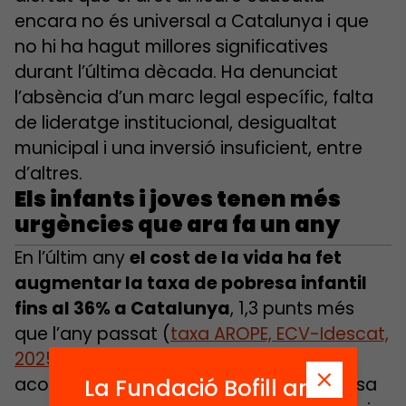
encara no és universal a Catalunya i que
no hi ha hagut millores significatives
durant l’última dècada. Ha denunciat
l’absència d’un marc legal específic, falta
de lideratge institucional, desigualtat
municipal i una inversió insuficient, entre
d’altres.
Els infants i joves tenen més
urgències que ara fa un any
En l’últim any
el cost de la vida ha fet
augmentar la taxa de pobresa infantil
fins al 36% a Catalunya
,
1,3 punts més
que l’any passat (
taxa AROPE, ECV-Idescat,
2025
), mentre al conjunt de l’Estat ha
aconseguit disminuir. Un nivell de pobresa
La Fundació Bofill ara