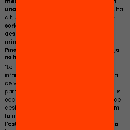
més necessitats que mai i necessitem
una resposta clara de la Generalitat
”, ha
dit, perquè “
un país que es vol prendre
seriosament l’educació no pot
desatendre aquesta demanda de
mínims
”.
Pincat: «La realitat és contundent i avui ja
no hi ha excuses»
“La realitat és contundent, 1 de cada 3
infants no es pot permetre una setmana
de vacances i 4 de cada 10 no poden
participar en activitats d’estiu per motius
econòmics. L’estiu no pot ser un factor de
desigualtat.
Avui no hi ha excuses tenim
la moció del Parlament, tenim
l’estratègia de lluita contra la pobresa