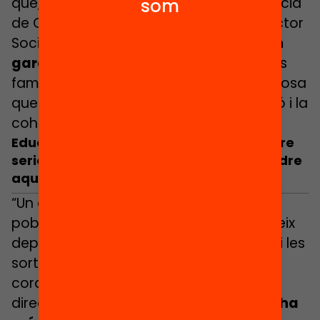
que, com recorda la Plataforma d’Infància
som
de Catalunya de la Taula del Tercer Sector
Social,
dificulta que els infants tinguin
garantits els seus drets
i fa que moltes
famílies no puguin viure amb dignitat, cosa
que condiciona el futur d’una generació i la
cohesió social.
Educació 360: “Un país que es vol prendre
seriosament l’educació no pot desatendre
aquesta demanda de mínims”
“Un any després, ha incrementat la
pobresa infantil, fer extraescolars segueix
depenent de la butxaca de les famílies i les
sortides i colònies escolars estan a la
corda fluixa”, ha denunciat Maria Truñó,
directora de l’Aliança Educació 360. “
Hi ha