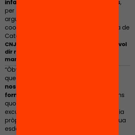
infantil, tenim pressupostos aprovats
,
per tant, ja no hi ha excuses” ha
argumentat José Antonio Ruiz,
coordinador de la Plataforma d’Infància de
Catalunya (PINCat).
CNJC: «El lleure educatiu d’estiu també vol
dir reforçar l’ús social del català de
manera natural»
“Òbviament, no podem oblidar el repte
que és
viure i reforçar l’ús social de la
nostra llengua, el català, i fer-ho de
forma natural
perquè és en les relacions
quotidianes, en el joc, les cançons, les
excursions, les danses, i en la convivència
pròpia d’aquestes activitats, on la llengua
esdevé
una eina de cohesió, de