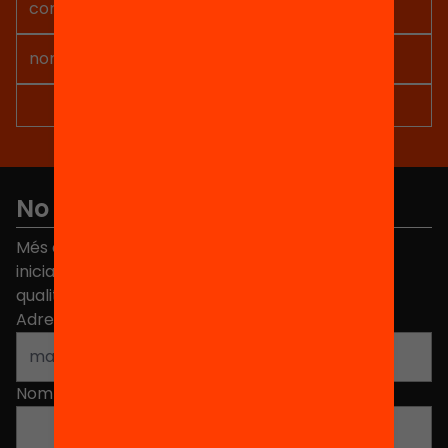
No et perdis res
Més de 40.000 persones ja han triat Equitat. Rep
iniciatives, propostes i projectes per millorar la
qualitat de l'educació a Catalunya.
Adreça electrònica
*
Nom
*