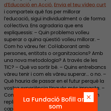
d’Educació en Acció.
Envia el teu vídeo curt
i comparteix què fas per millorar
l’educació, sigui individualment o de forma
col·lectiva. Ens agradaria que ens
expliquessis: – Quin problema volíeu
superar o quina qüestió volíeu millorar. –
Com ho vàreu fer: Col·laborant amb
persones, entitats o organitzacions? Amb
una nova metodologia? A través de les
TIC? – Què va sortir bé. – Quins entrebancs
vàreu tenir i com els vàreu superar… o no. –
Què hauria de passar en el futur perquè la
vostra experiència tingués més impacte. –
Com creieu que altres persones podrien
La Fundació Bofill ara
replicar la vostra experiència. Si no tens
som
cap vídeo que puguis aprofitar, només