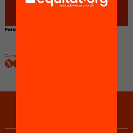
Pensant en el futur de l’educació
Comparteix:
Tria equitat
Rep continguts, iniciatives i
projectes per implicar-te.