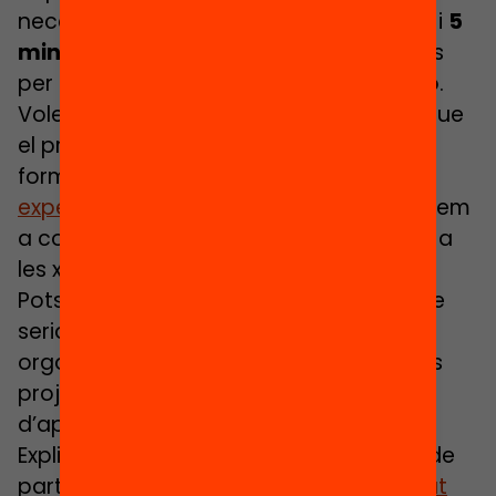
necessites una webcam o una càmera i
5
minuts del teu temps
. I no et preocupis
per la professionalitat tècnica del vídeo.
Volem que sigueu vosaltres mateixos, que
el protagonisme el tingui el fons i no la
forma. Avui ja
comptem amb 23
experiències participants
que et convidem
a conèixer, votar, comentar i compartir a
les xarxes socials
(#debatsenaccio)
.
Potser alguna d’elles t’inspira i creus que
seria replicable al teu centre o
organització? Tens interès en algun dels
projectes, metodologia o àmbits
d’aprenentatge que es presenten?
Explica’ns-ho! Un cop tancada fa fase de
participació (el 28 d’abril), el nostre
jurat