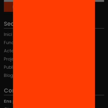
Seccions
Inici
Notícies
Fundació
FAQS
Actes
Hub Social
Projectes
Contacte
Publicacions i vídeos
Blog
Contacte
Ens pots trobar al Hub Social