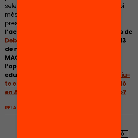
seleccionarà les 7 experiències que trobi
més interessants. Aquestes seran
presentades pels seus protagonistes a
l’acte de commemoració dels 10 anys de
Debats d’Educació
, que tindrà lloc el 13
de maig, a les 18 h, a l’Auditori del
MACBA de Barcelona. No et perdis
l’oportunitat de conèixer propostes
educatives i innovadores d’èxit!
Inscriu-
te en línia.
Web dels Debats d’Educació
en Acció
Com puc penjar el meu vídeo?
RELACIONATS
PUBLICACIÓ