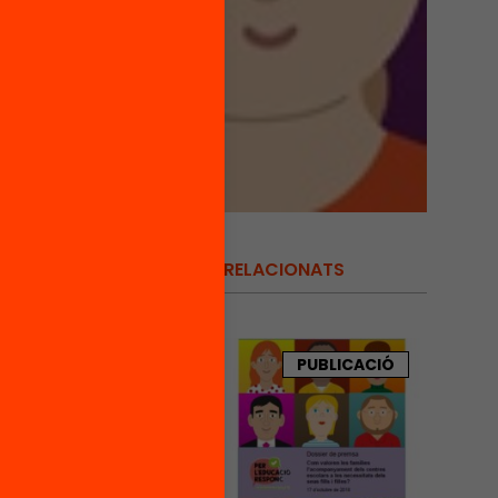
RELACIONATS
mnat,
 així
endre,
PUBLICACIÓ
rantir
litat
ntia