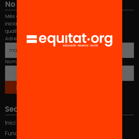
No et perdis res
Més de 40.000 persones ja han triat Equitat. Rep
iniciatives, propostes i projectes per millorar la
qualitat de l'educació a Catalunya.
Adreça electrònica
*
Nom
*
Seccions
Inici
Notícies
Fundació
FAQS