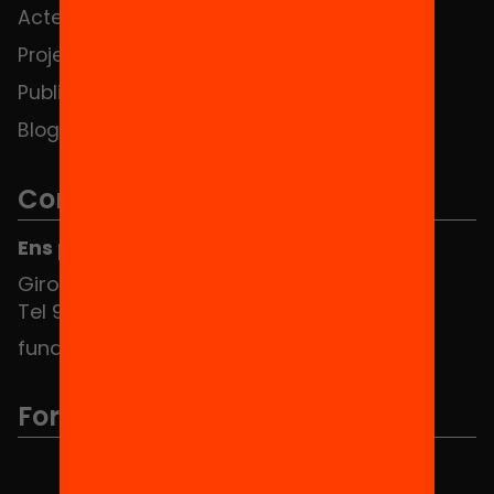
Actes
Hub Social
Projectes
Contacte
Publicacions i vídeos
Blog
Contacte
Ens pots trobar al Hub Social
Girona 34, interior 08010 Barcelona
Tel 934 588 700
fundacio@equitat.org
Formem part de...