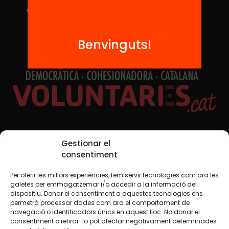
Benvinguts!
Xarxes Socials
Gestionar el
consentiment
Per oferir les millors experiències, fem servir tecnologies com ara les
TWT
YTB
IG
FB
IN
galetes per emmagatzemar i/o accedir a la informació del
dispositiu. Donar el consentiment a aquestes tecnologies ens
permetrà processar dades com ara el comportament de
navegació o identificadors únics en aquest lloc. No donar el
consentiment o retirar-lo pot afectar negativament determinades
Avís legal
Política de cookies