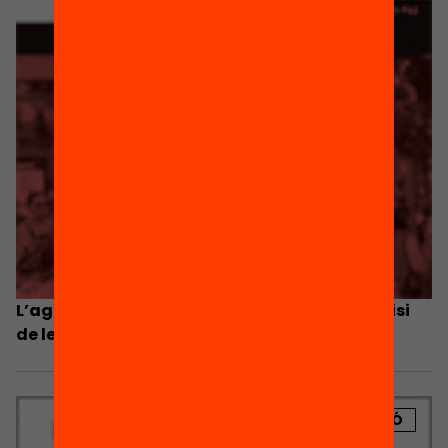
L’agenda de la política educativa: una anàlisi
de les opcions de govern
PUBLICACIÓ