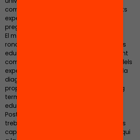
universitària i de la recerca, l’anuari
compta amb la participació de diferents
experts que donaran resposta a les
preguntes plantejades.
El mes de juny passat es va iniciar una
ronda de seminaris amb experts i actors
educatius dels àmbits analitzats. Prenent
com a punt de partida el treball inicial dels
experts, els seminaris pretenen enriquir la
diagnosi inicial i sobretot, incorporar
propostes per a l’acció a curt, mig i llarg
termini en matèria de gestió i política
educativa.
Posteriorment als seminaris els experts
treballaran en la redacció final dels seus
capítols. Es preveu que l’Anuari es publiqui