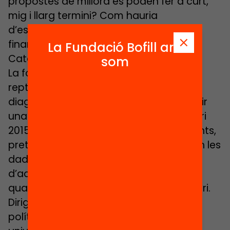
propostes de millora es poden fer a curt,
mig i llarg termini? Com hauria
d’estructurar-se el sistema de
finançament de l’educació superior a
La Fundació Bofill ara
Catalunya?
som
La formació a Catalunya s’enfronta a
reptes de naturalesa diversa que cal
diagnosticar i sobre els que cal construir
una agenda d’acció per al futur. L’Anuari
2015, a diferència dels anuaris precedents,
pretén anar més enllà del que ens diuen les
dades disponibles abordant alguns
d’aquests reptes a partir d’un treball
qualitatiu d’anàlisi i discussió en seminari.
Dirigit per
Josep M. Vilalta
, expert en
polítiques educatives i en gestió