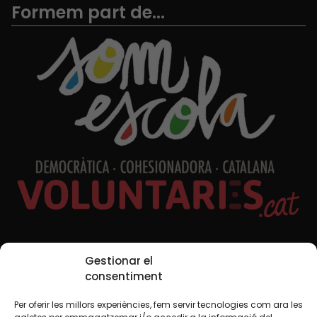
Formem part de...
Xarxes Socials
Gestionar el
consentiment
Per oferir les millors experiències, fem servir tecnologies com ara les
TWT
YTB
IG
FB
IN