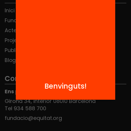
Inici
Notícies
Fundació
FAQS
Actes
Hub Social
Projectes
Contacte
Publicacions i vídeos
Blog
Contacte
Benvinguts!
Ens pots trobar al Hub Social
Girona 34, interior 08010 Barcelona
Tel 934 588 700
fundacio@equitat.org