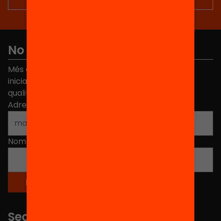
No et perdis res
Més de 40.000 persones ja han triat Equitat. Rep
iniciatives, propostes i projectes per millorar la
qualitat de l'educació a Catalunya.
Adreça electrònica
*
Nom
*
Seccions