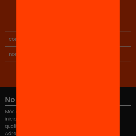
Tria equitat
Rep continguts, iniciatives i
projectes per implicar-te.
No et perdis res
Més de 40.000 persones ja han triat Equitat. Rep
iniciatives, propostes i projectes per millorar la
qualitat de l'educació a Catalunya.
Adreça electrònica
*