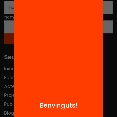
Nom
*
Seccions
Inici
Notícies
Fundació
FAQS
Actes
Hub Social
Projectes
Contacte
Benvinguts!
Publicacions i vídeos
Blog