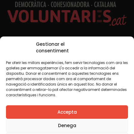
Xarxes Socials
Gestionar el
consentiment
Per oferir les millors experiències, fem servir tecnologies com ara les
TWT
YTB
IG
FB
IN
galetes per emmagatzemar i/o accedir a la informació del
dispositiu. Donar el consentiment a aquestes tecnologies ens
permetrà processar dades com ara el comportament de
navegació o identificadors únics en aquest lloc. No donar el
consentiment o retirar-lo pot afectar negativament determinades
Avís legal
Política de cookies
característiques i funcions.
Creiem que el coneixement s’ha de compartir. Per això
Accepta
fem servir una llicència Creative Commons, llevat que en
algun material indiquem el contrari. Us animem a copiar,
redistribuir, remesclar o transformar i crear els continguts
Denega
propis d’aquest web, per a qualsevol finalitat, inclosa la