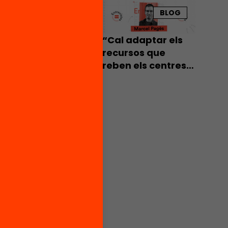
dades de
BLOG
“Cal adaptar els
e se
recursos que
reben els centres a
les seves
necessitats”
te sobre
a en
 y
del
 entre
 sus
temas de