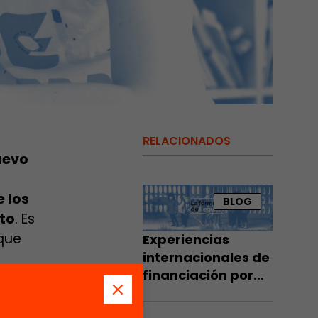
RELACIONADOS
uevo
 los
BLOG
uto
. Es
 que
Experiencias
internacionales de
financiación por
puesta a
fórmula
quidad