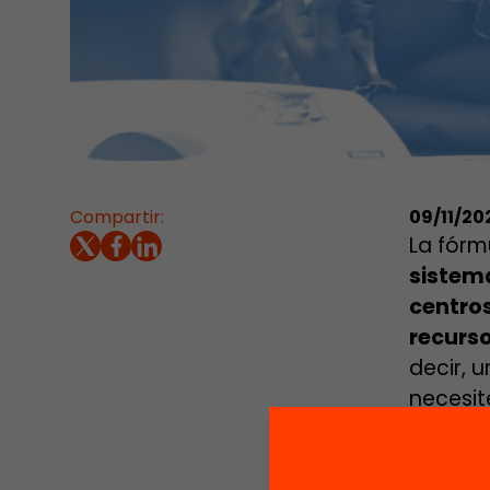
Compartir:
09/11/20
La fórm
sistem
centros
recurso
decir, 
necesit
reformu
un reto