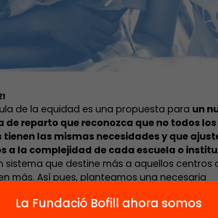
21
ula de la equidad es una propuesta para
un n
a de reparto que reconozca que no todos los
 tienen las mismas necesidades y que ajuste
s a la complejidad de cada escuela o instit
un sistema que destine más a aquellos centros
en más. Así pues, planteamos una necesaria
lación del sistema de financiación que dé res
La Fundació Bofill ahora somos
 clave para el sistema educativo: mejorar la e