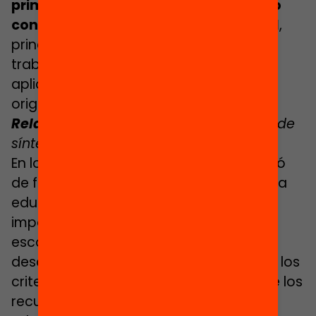
primaria que tuvieran más alumnado
con condiciones de desventaja social
,
principalmente alumnado de clase
trabajadora y, en una segunda fase de
aplicación de la fórmula, alumnos de
origen inmigrante.
Relacionado:
Descarga el documento de
síntesis
La fórmula de l
a equidad
En los años noventa, la fórmula se aplicó
de forma generalizada a todo el sistema
educativo, acompañada de una
importante reforma de la gobernanza
escolar para promover una mayor
descentralización. Las decisiones sobre los
criterios de asignación y distribución de los
recursos financieros entre los centros