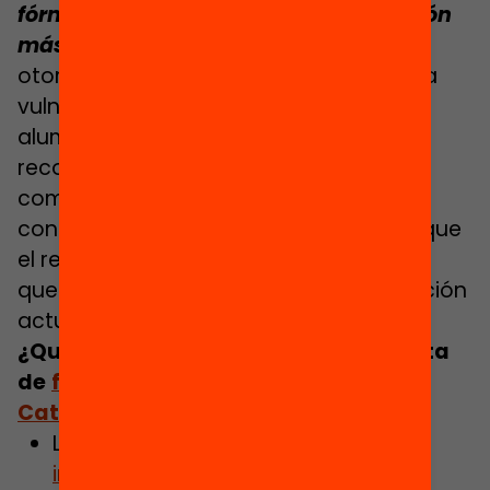
fórmula de la equidad. Una financiación
más justa de los centros educativos
otorga una importancia destacada a la
vulnerabilidad social y académica del
alumnado del centro. De este modo,
reconoce que los centros de mayor
complejidad, ya sean públicos o
concertados, necesitan más recursos que
el resto, y también más recursos de los
que reciben con el sistema de financiación
actual.
¿Quieres saber más sobre la propuesta
de
fin
anciación por
fórmula p
ara
Catalu
ña
?
Lee
el documento de síntesis del
informe