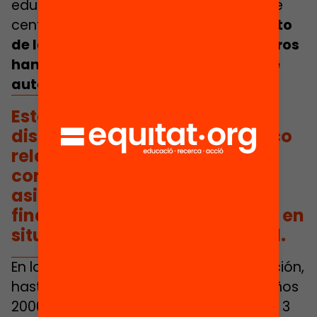
educativos se mantienen relativamente
centralizadas, mientras que
en el ámbito
de la gestión presupuestaria los centros
han mantenido un amplio margen de
autonomía.
Este sistema de financiación
disfruta de un consenso público
relevante, lo que refuerza su
componente de equidad, y
asigna casi el doble de
financiación para estudiantes en
situación de desventaja social.
En lo referente a los criterios de asignación,
hasta mediados de la década de los años
2000 la fórmula estaba compuesta por 3