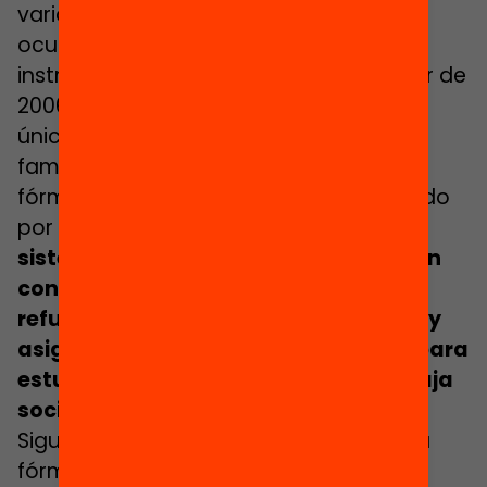
variables que hacían referencia a la
ocupación de los padres, a su nivel
instructivo y a su país de origen. A partir de
2006, la fórmula se simplifica y parte
únicamente del nivel instructivo de las
familias, en parte para eliminar de la
fórmula el factor migratorio, cuestionado
por razones de carácter político.
Este
sistema de financiación disfruta de un
consenso político relevante, lo que
refuerza su componente de equidad, y
asigna casi el doble de financiación para
estudiantes en situación de desventaja
social
.
Siguiendo el ejemplo de estos países, la
fórmula propuesta en el informe
La