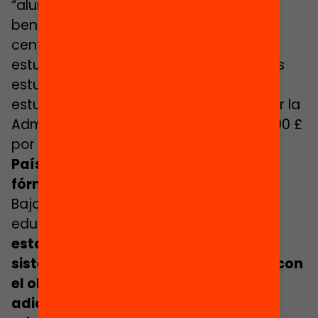
“alumnado desaventajado”, el que es
beneficiario de las becas comedor, los
centros reciben 1.320 £ para los
estudiantes de primaria y 935 £ para los
estudiantes de secundaria. Para
estudiantes tutelados y extutelados por la
Administración, cada centro recibe 2.300 £
por estudiante.
Países Bajos: foco en la equidad de la
fórmula
Bajo el paraguas de la política de
educación prioritaria,
en 1985 se
establecía en los Países Bajos un
sistema de financiación por fórmula con
el objetivo de asignar recursos
adicionales a aquellas escuelas de