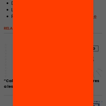
Descarga
el informe complet
o
Lee
la entrevista a Marcel Pagès
Recupera
la presentación del informe
RELACIONADOS
BLOG
“Cal adaptar els recursos que reben els centres
a les seves necessitats”