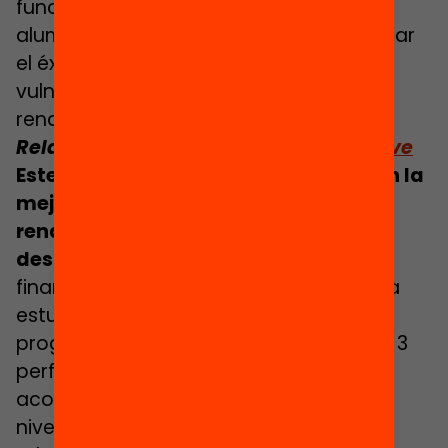
función de indicadores relativos al
alumnado con el objetivo de incrementar
el éxito escolar de los alumnos más
vulnerables y reducir las diferencias de
rendimiento.
Relacionado:
Descarga
el
informe bre
ve
Este modelo se ha mostrado eficaz en la
mejora focalizada de la atención y el
rendimiento del alumnado más
desaventajado
. Las escuelas reciben
financiación del Pupil Premium por cada
estudiante que sea beneficiario del
programa. Actualmente, se establecen 3
perfiles de estudiante que pueden
acogerse a él y que reciben distintos
niveles de asignación. En el caso del