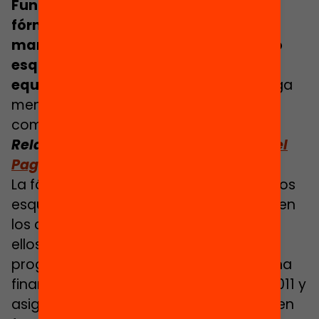
Funding Formula”, que unifica las 152
fórmulas de financiación que se
mantenían a escala local en un único
esquema que persigue una mejor
equidad horizontal
. Esta fórmula otorga
menos peso al valor de las variables de
composición social.
Relacionado:
Lee
l
a
entrevista a Marcel
Pagès
, coautor de la propuesta
La fórmula se complementa con distintos
esquemas de focalización de recursos en
los centros más desfavorecidos, entre
ellos, a escala nacional, el conocido
programa Pupil Premium. Se trata de una
financiación adicional introducida en 2011 y
asignada directamente a las escuelas en