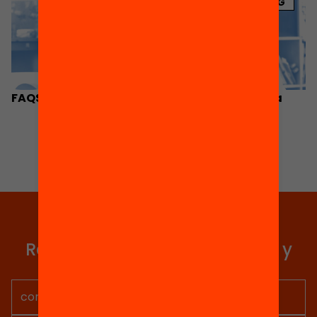
BLOG
FAQS: La financiación por fórmula, explicada
Elige equidad
Recibe contenidos, iniciativas y
proyectos para implicarte.