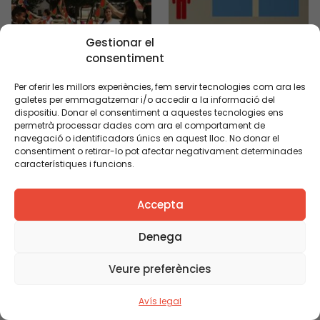
el que han fet altres
equips, pot
Gestionar el
despertar la […]
consentiment
Per oferir les millors experiències, fem servir tecnologies com ara les
galetes per emmagatzemar i/o accedir a la informació del
dispositiu. Donar el consentiment a aquestes tecnologies ens
permetrà processar dades com ara el comportament de
navegació o identificadors únics en aquest lloc. No donar el
22/05/2017 08:00h
28/11/2016 22:45h -
consentiment o retirar-lo pot afectar negativament determinades
- 12:00h
22:45h
característiques i funcions.
Capgirant els
Crida: Hack the
espais escolars:
School. Espais
Accepta
les veus dels
per aprendre i
protagonistes
conviure
Denega
del canvi
La Crida Hack the
Què passa quan
School busca 30
Veure preferències
proposem a un
centres educatius
Avís legal
centre que
que desitgin