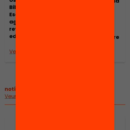
Us imagineu una
Biblioteca
Biblioteca
Escolar com a
Escolar com a
agent de
laboratori per
revolució
promoure i
educativa?
liderar un centre
lector?
Veure’n més
Veure’n més
notícies relacionades
Veure més notícies