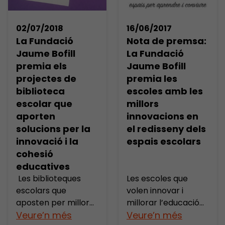
s’havien plantejat?
Catalunya per tal
Com han participat
que ideï propostes
16/06/2017
02/07/2018
les famílies en el
per resoldre’l. El nou
Nota de premsa:
La Fundació
procés de redisseny
repte que llencem
La Fundació
Jaume Bofill
de les reunions? I
[…]
Jaume Bofill
premia els
l’alumnat? Com han
premia les
projectes de
valorat els canvis
escoles amb les
biblioteca
introduïts? Han
millors
escolar que
servit […]
innovacions en
aporten
el redisseny dels
solucions per la
espais escolars
innovació i la
cohesió
educatives
Les biblioteques
Les escoles que
escolars que
volen innovar i
aposten per millorar
millorar l’educació
l’educació
Veure’n més
xoquen amb uns
Veure’n més