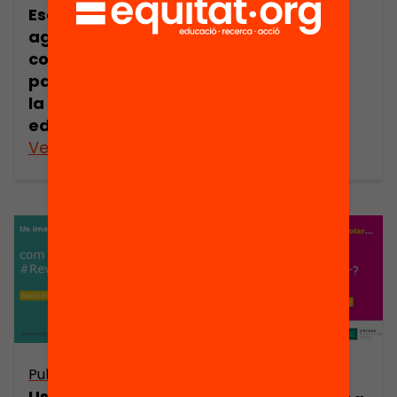
Escolar com a
Escolar com a
agent d’equitat,
agent de
cohesió i
dinamització
participació de
cultural del
la comunitat
centre?
educativa?
Veure’n més
Veure’n més
Publicació
Publicació
Us imagineu una