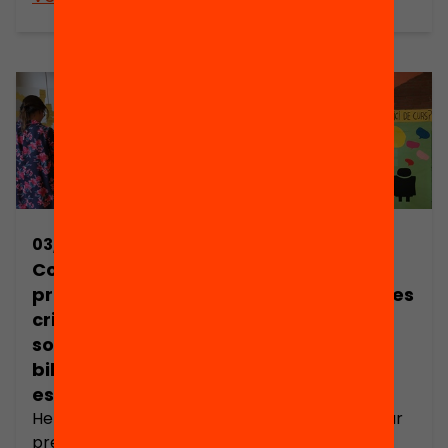
de la biblioteca
cabdal per a
escolar. 30
l’educació d’infants i
propostes han estat
joves, però no
seleccionades de les
sempre és fàcil
quals 15 són de
trobar formes
centres educatius
significatives de
d’Infantil i Primària i
relació i
15 de Secundària o
complementarietat
mixtes. D’entre els
entre docents i
30 centres
famílies. Un dels
03/07/2017
05/10/2017
seleccionats, 27 són
moments clau en
Comencem a
Crida
públics i 3
aquesta relació, són
preparar la
#ReunióFamílies
concertats i estan
les reunions d’inici
crida oberta
: Què està
distribuïts entre […]
de curs. Aquestes
sobre
passant?
reunions són una
biblioteques
oportunitat per
escolars
construir la idea […]
Hem començat els
Des que van tornar
preparatius per una
de vacances, els