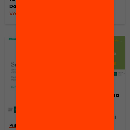
Dolors Gibert
Sílvia Blanch
Veure’n més
Veure’n més
Publicació
Us imagineu una
Biblioteca
Escolar com a
agent d’accés i
participació
Publicació