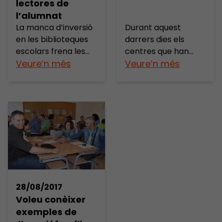
lectores de
l’alumnat
La manca d’inversió
Durant aquest
en les biblioteques
darrers dies els
escolars frena les
centres que han
competències
Veure’n més
participat de la
Veure’n més
informacionals i
Crida Hack the
lectores de
school han
l’alumnat La
compartit a través
Fundació Jaume
de les xarxes els
Bofill busca 30
prototips sorgits del
centres educatius
repte que els hi vam
que vulguin
plantejar; com
repensar el usos de
redissenyar els
la biblioteca escolar
espais escolars per
en tant que agent
millorar
28/08/2017
del canvi i
l’aprenentatge i la
Voleu conèixer
d’innovació
convivència? El
exemples de
educativa. Tenint en
camí iniciat al