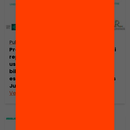
Publicació
Publicació
Presentació: I si
Presentació: I si
repensem els
repensem els
usos de la
usos de la
biblioteca
biblioteca
escolar? Anna
escolar? Carlos
Juan
Ortiz
Veure’n més
Veure’n més