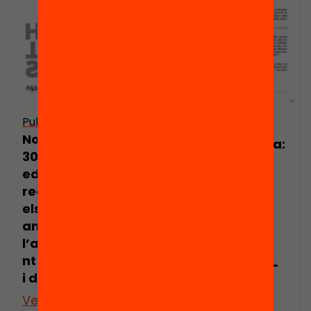
Publicació
Publicació
Nota de premsa:
Nota de premsa:
30 centres
La Fundació
educatius
Jaume Bofill
redissenyaran
convida als
els seus espais
centres
amb
educatius a
l’acompanyame
repensar la
nt d’arquitectes
relació família-
i dissenyadors
escola
Veure’n més
Veure’n més