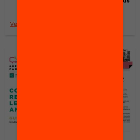
espais educatius
per aprendre i
conviure?
Veure’n més
Veure’n més