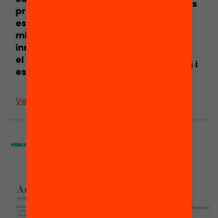
d’inversió en les
premia les
biblioteques
escoles amb les
escolars frena
millors
les
innovacions en
competències
el redisseny dels
informacionals i
espais escolars
lectores de
l’alumnat
Veure’n més
Veure’n més