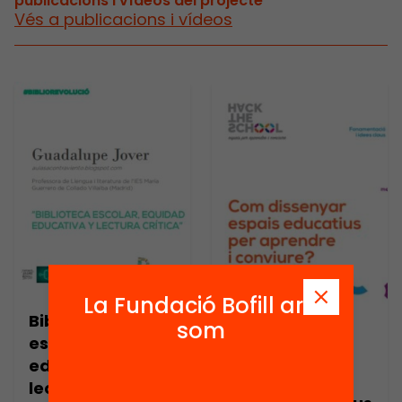
publicacions i vídeos del projecte
Vés a publicacions i vídeos
La Fundació Bofill ara
Biblioteca
som
escolar, equidad
Publicació
educativa y
Com dissenyar
lectura crítica