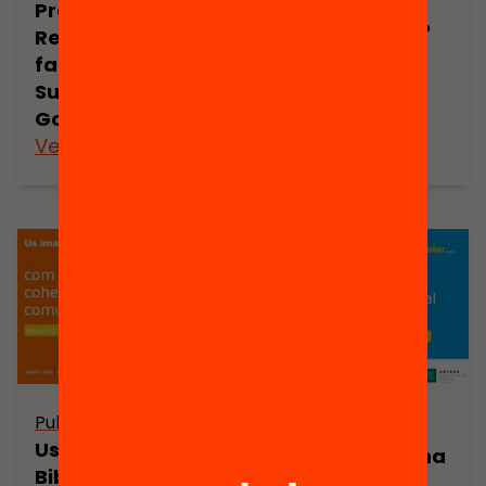
activa a la
Presentació:
cultura digital?
Reunions
famílies per
Susagna
Gonzàlez
Veure’n més
Veure’n més
Publicació
Publicació
Us imagineu una
Us imagineu una
Biblioteca
Biblioteca