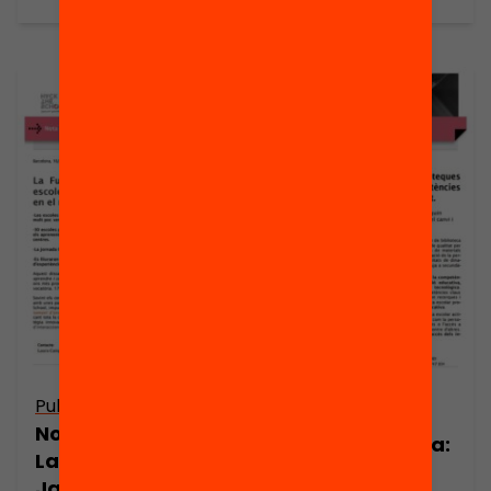
Publicació
Publicació
Nota de premsa:
Nota de premsa:
La Fundació
La manca
Jaume Bofill