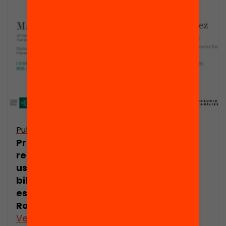
Publicació
Publicació
Presentació: I si
Presentació:
repensem els
Reunions
usos de la
famílies per
biblioteca
Cristina
escolar? Marta
González
Roig
Veure’n més
Veure’n més