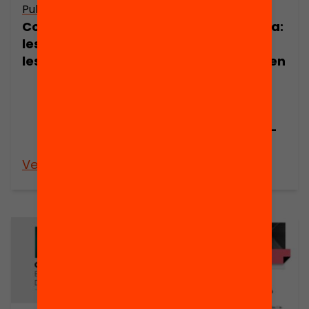
Publicació
Publicació
Com redissenyar
Nota de premsa:
les reunions amb
30 centres
les famílies?
educatius inicien
un procés
creatiu per
repensar la
relació família-
escola
Veure’n més
Veure’n més