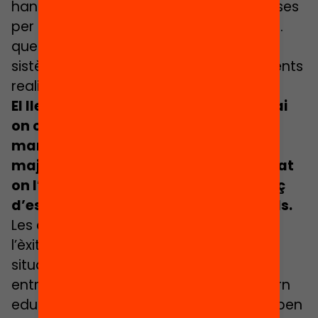
han creat un seguit de propostes diverses
per a famílies, joves, petita infància, etc.
que faciliten tenir una mirada molt més
sistèmica, apropant-se més a les diferents
realitats que hi conviuen.
El lleure educatiu ha estat i és un espai
on compensar determinades
mancances de l’entorn. Per tant,
majoritàriament són espais de llibertat
on l’infant o adolescent se sent capaç
d’esbrinar les seves pròpies inquietuds.
Les activitats de lleure ajuden a millorar
l’èxit escolar dels infants o joves en
situació de vulnerabilitat i redueixen els
entrebancs que poden trobar en l’entorn
educatiu. En definitiva, els que hi participen