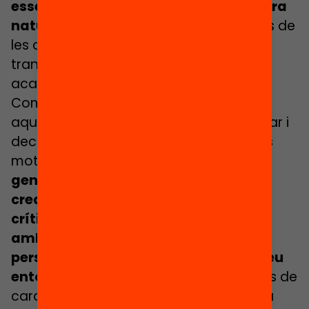
essencials i es desenvolupin de manera
natural.
Aquest és un clar exemple dins de
les competències que de manera
transversal es treballen al currículum
acadèmic.
Com ja he esmentat anteriorment, en
aquests espais educatius aprenen a triar i
decidir per si mateixos segons les seves
motivacions i interessos. A més,
es
generen espais de participació i de
creació conjunta, es promou l’esperit
crític i es crea un entorn on trobar-se
amb altres agents socials i altres
persones que no són les pròpies del seu
entorn quotidià.
Això aporta unes eines de
cara al futur d’aquests infants i joves, ja