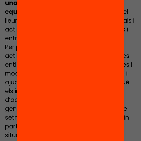
una societat més justa, crítica i
equitativa.
Per aquest motiu, l’oferta del
lleure ha anat creixent i s’han creat espais i
activitats al cap de setmana, vacances i
entre setmana.
Per poder fer més accessible aquestes
activitats a totes les persones, des de les
entitats s’ha anat modificant estructures i
models d’activitat generant programes i
ajudes, moltes vegades privades, perquè
els infants puguin gaudir el màxim
d’activitats de lleure a l’estiu. A més de
generar un model inclusiu de lleure entre
setmana, on totes les persones hi puguin
participar i facilitar l’accés a infants en
situacions de vulnerabilitat. Les entitats