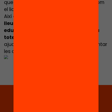
que s’hi desenvolupen especialment, com
el lideratge i la participació.
Així doncs,
s’ha de considerar que el
lleure educatiu és una oportunitat
educativa de primera magnitud per a
totes les persones
i que, socialment,
ajuda a reduir les desigualtats i augmentar
les oportunitats.
Tria equitat
Rep continguts, iniciatives i