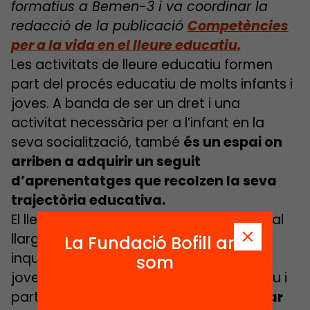
formatius a Bemen-3 i va coordinar la
redacció de la publicac
ió
Competències
per a la vida en el lleure educatiu.
Les activitats de lleure educatiu formen
part del procés educatiu de molts infants i
joves. A banda de ser un dret i una
activitat necessària per a l’infant en la
seva socialització, també
és un espai on
arriben a adquirir un seguit
d’aprenentatges que recolzen la seva
trajectòria educativa.
El lleure educatiu ha anat adaptant-se al
llarg del temps segons les necessitats,
La Fundació Bofill ara
inquietuds i motivacions dels infants i
som
joves. A més de tenir un caràcter inclusiu i
participatiu,
la seva finalitat és generar