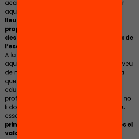
acaben tenint més oportunitats i és, per
aquest motiu, que
garantir l’accés al
lleure ha de ser una prioritat i una
proposta de valor per reduir les
desigualtats que es poden donar fora de
l’escola.
A la nostra societat no es prioritzen
aquestes propostes educatives i no es veu
de manera clara com una necessitat, ja
que les polítiques, els grups de recerca
educativa (amb excepcions) o els
professionals de l’educació, en general, no
li donen un valor com un agent educatiu
essencial. Per això mateix,
una de les
primeres coses que hem d’entendre és el
valor educatiu d’aquestes activitats,