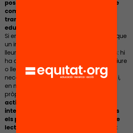
possibilitat de consolidar un seguit de
competències que de manera
transversal treballen als centres
educatius.
Si ens parem a pensar en les activitats que
un infant pot realitzar en una entitat de
lleure, en podem extreure algunes idees: hi
ha activitats on l’infant o jove ha d’escriure
o llegir en algun moment. Per tant,
necessita tenir una comunicació fluïda, i,
en molts casos, tot sorgeix de la seva
pròpia motivació i interès.
Aquestes
activitats que emergeixen de la
interacció i la descoberta fan que tots
els processos comunicatius a nivell de
lectoescriptura o oralitat acabin sent