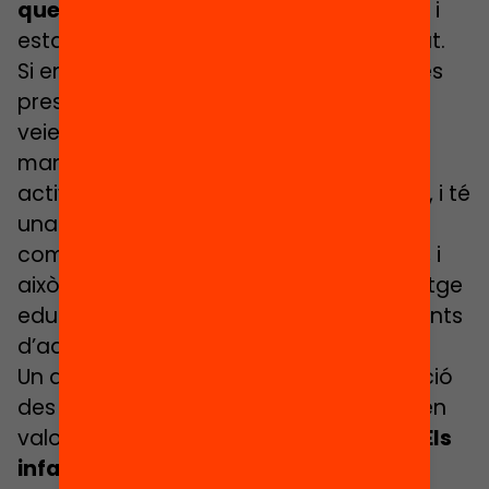
que moltes persones desconeixen
tot i
estar molt arrelades a la nostra societat.
Si ens fixem en metodologies educatives
presents en el nostre sistema educatiu,
veiem que el lleure educatiu té una
manera de fer pròpia de la pedagogia
activa, dins del seu model metodològic, i té
una clara intencionalitat educativa. Té
com a missió una millora de la societat, i
això fa que aquest procés d’aprenentatge
educatiu sigui significatiu pels participants
d’aquestes activitats.
Un altre element essencial és la promoció
des de les entitats del lleure per posar en
valor la tasca educativa que realitzen.
Els
infants que hi participen tenen la