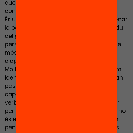
que potencia un clima positiu en
convivència a la societat.
És un tret distintiu del lleure educatiu donar
la possibilitat de treballar des de l’individu i
del grup, on tenir en compte que cada
persona és única. I això ajuda a sentir-se
més segur/a en el seu procés
d’aprenentatge.
Molts professionals de l’educació podem
identificar aquells infants o joves que han
passat per entitats de lleure per la seva
capacitat d’auto-consciència, de
verbalitzar o d’opinar i de poder generar
pensament crític i creatiu. Està clar que no
és exclusiu del lleure, però sí que podem
pensar que hi ha determinades actituds