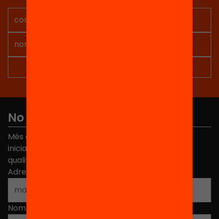
projectes per implicar-te.
No et perdis res
Més de 40.000 persones ja han triat Equitat. Rep
iniciatives, propostes i projectes per millorar la
qualitat de l'educació a Catalunya.
Adreça electrònica
*
Nom
*