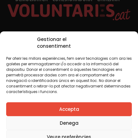
Xarxes Socials
Gestionar el
consentiment
Per oferir les millors experiències, fem servir tecnologies com ara les
TWT
YTB
IG
FB
IN
galetes per emmagatzemar i/o accedir a la informació del
dispositiu. Donar el consentiment a aquestes tecnologies ens
permetrà processar dades com ara el comportament de
navegació o identificadors únics en aquest lloc. No donar el
consentiment o retirar-lo pot afectar negativament determinades
Avís legal
Política de cookies
característiques i funcions.
Creiem que el coneixement s’ha de compartir. Per això
Accepta
fem servir una llicència Creative Commons, llevat que en
algun material indiquem el contrari. Us animem a copiar,
redistribuir, remesclar o transformar i crear els continguts
Denega
propis d’aquest web, per a qualsevol finalitat, inclosa la
comercial. Només us demanem que reconegueu
Veure preferències