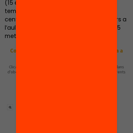
(15 és el més habitual), mesurar la
temperatura a tot aquell que entri al
centre, separar els pupitres, fer els dinars a
l’aula i establir una distància social de 1,5
metres.