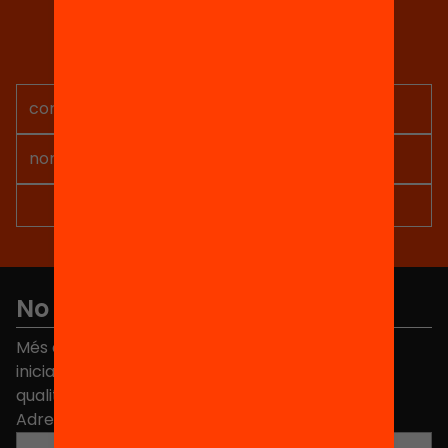
Tria equitat
Rep continguts, iniciatives i
projectes per implicar-te.
No et perdis res
Més de 40.000 persones ja han triat Equitat. Rep
iniciatives, propostes i projectes per millorar la
qualitat de l'educació a Catalunya.
Adreça electrònica
*