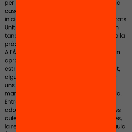
per la tornada a les escoles. També hi ha
casos com el de Nicaragua, que mai va
iniciar un confinament, o com el dels Estats
Units, on en alguns estats no hi hagut un
tancament obligatori de centres, però a la
pràctica, la majoria romanen tancats.
A l’Àsia, països com el Japó o la Xina han
aprovat obertures localitzades davant
estrictes mesures de prevenció. Fins i tot,
algunes escoles de la Xina han fet servir
uns grans barrets perquè els nens
mantinguin la distància social adequada.
Entre les mesures més habituals
adoptades pels països que han obert les
aules estan l’ús obligatori de mascaretes,
la reducció del nombre d’alumnes per aula