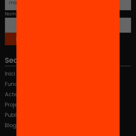
Nom
*
Seccions
Inici
Notícies
Fundació
FAQS
Actes
Hub Social
Projectes
Contacte
Publicacions i vídeos
Blog