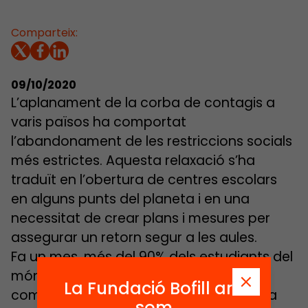
Comparteix:
09/10/2020
L’aplanament de la corba de contagis a
varis països ha comportat
l’abandonament de les restriccions socials
més estrictes. Aquesta relaxació s’ha
traduït en l’obertura de centres escolars
en alguns punts del planeta i en una
necessitat de crear plans i mesures per
assegurar un retorn segur a les aules.
Fa un mes, més del 90% dels estudiants del
món veien les seves escoles tancades
La Fundació Bofill ara
com a resposta a l’epidèmia. Ara, la xifra
som