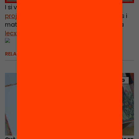
I si vols saber-ne més,
a la web del
projecte
hi trobaràs molts més recursos i
materials. També pots contactar-nos a
lecxit@fbofill.cat
.
RELACIONATS
BLOG