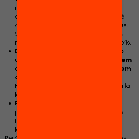
mateix temps, un
procés altament
codificat
. Aprendre a llegir és també
aprendre a triar i a descartar lectures.
Si els donem models de com ho fem
nosaltres, podran anar apropiant-se’ls.
Després
, ens disposem a
llegir
amb
una intenció determinada
: observem
externament el llibre, ens preguntem
què hi descobrirem, formulem
hipòtesis…
i, ara sí, ens endinsem en la
lectura!
Finalment
, quan arribem a l’última
pàgina,
parlem sobre allò que hem
llegit
, ho relacionem amb altres
lectures i experiències prèvies.
Però, això sí, per molt que planifiquem les