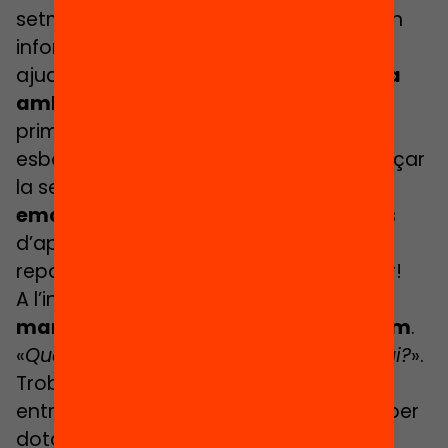
setmana. Aquests primers moments tan
informals, de conversa espontània, ens
ajudaran a establir una
relació positiva
amb l’infant
. Val la pena invertir una
primera estona a xerrar, buidar el pap i
esbandir les cabòries per poder començar
la sessió amb bon peu. El
factor
emocional
és clau en qualsevol procés
d’aprenentatge i, per tant, com més
reposats entrem en matèria, molt millor!
A l’inici de la sessió és bo
situar-nos:
marcar el punt del camí on ens trobem
.
«
Què vam fer l’altre dia?Què farem avui?
».
Trobar
connexions
entre les diferents sessions ens servirà per
dotar de més sentit la feina que estem