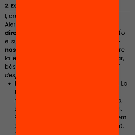
2. Estona de lectura
I, ara sí, comença l’aventura de llegir!
Alerta! Llegir no suposa
endinsar-nos
directament en les pàgines
d’un llibre (o
el suport de lectura que sigui) i
oblidar-
nos-en un cop acabem
. Hem d’entendre
la lectura com un
procés
. Podem pensar,
bàsicament, en
3 fases
:
abans, durant i
després
de llegir!
I és que primer
,
escollim la lectura
. La
tria d’allò que llegirem
és una part
molt important del procés de lectura,
és el
primer
acte
de lectura que fem.
Per tant, no tinguem pressa: dediquem
el temps necessari a aquest moment.
Triar un llibre és un acte íntim i, al