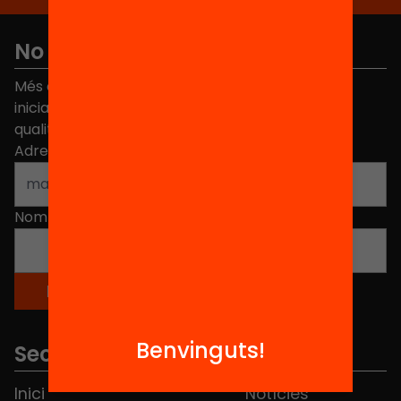
No et perdis res
Més de 40.000 persones ja han triat Equitat. Rep
iniciatives, propostes i projectes per millorar la
qualitat de l'educació a Catalunya.
Adreça electrònica
*
Nom
*
Benvinguts!
Seccions
Inici
Notícies