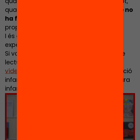
qual val la pena esforçar-se! Malgrat tot,
quan calgui, fem visible també
allò que no
ha funcionat durant la sessió
i
proposem-nos el repte de canviar-ho.
I és que el LECXIT s’ha de viure com una
experiència emocionant!
Si voleu saber més sobre les sessions de
lectura del LECXIT, no us perdeu
aquest
vídeo
del Marc Alabart, mestre d’educació
infantil i primària especialista en literatura
infantil i juvenil.
Feu clic per acceptar màrqueting
galetes i activar aquest contingut