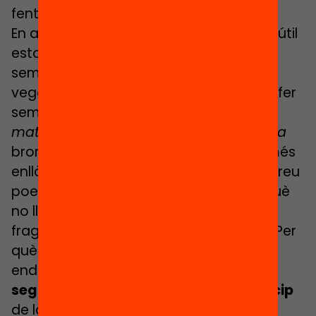
fent, i
anticipar
el que durem a terme.
En aquesta línia, pot resultar d’allò més útil
establir un
ritual d’inici
, quelcom que
sempre fem de la mateixa manera. A
vegades, simplement n’hi ha prou amb fer
sempre una
mateixa
pregunta, dir unes
mateixes
paraules o gastar una
mateixa
broma per començar. O podem anar més
enllà… Per què no començar llegint un breu
poema? Cada dia un de diferent. Per què
no llegir-los cada setmana un petit
fragment d’una novel·la, per fascicles? Per
què no reptar-los amb una nova
endevinalla? Aquests rituals donen
seguretat
a l’infant i el fan sentir
partícip
de la sessió.