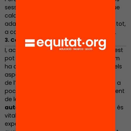
sessions, és molt important tenir clar que
caldrà ser
flexibles
. Hem de procurar
adaptar-nos al
ritme de l’infant
i, fins i tot,
a com estigui i es mostri un dia concret.
3. Comiat
I, acabem la sessió amb el comiat! Aquest
pot ser un bon moment per
valorar
com
ha anat tot plegat. Procurem incidir en els
aspectes
positius
, en els
progressos
de l’infant –que s’adoni dels canvis que, a
poc a poc, va assolint i que sigui conscient
de les seves millores!–. Gaudir d’una
autoimatge positiva
com a lectors/es és
vital per sentir la lectura com una
experiència que val la pena viure, per la