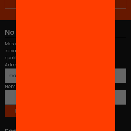
No et perdis res
Més de 40.000 persones ja han triat Equitat. Rep
iniciatives, propostes i projectes per millorar la
qualitat de l'educació a Catalunya.
Adreça electrònica
*
Nom
*