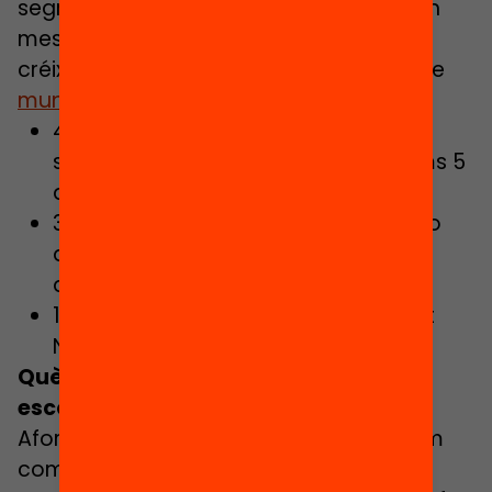
segregació escolar. Si no s’implementen
mesures urgents, la segregació podria
créixer ràpidament. Alguns dels grups de
municipis que més preocupen
.
44 municipis tenen nivells de
segregació escolar alta i en els últims 5
anys han empitjorat
33 municipis amb alta segregació no
disposen d’Oficina Municipal
d’Escolarització (OME)
19 municipis no identifiquen alumnat
NESE B
Què es pot fer contra la segregació
escolar?
Afortunadament avui en dia se sap com
combatre de manera efectiva la