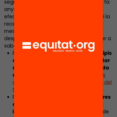
segregació escolar. Hi ha municipis que fa
anys que són referents en mesures
efectives contra la segregació escolar, i la
recerca recent apunta amb claredat a
mesures concretes que es poden
desplegar en la majoria de municipis. Per a
saber-ne més:
Pots consultar el
llistat de 18 municipis
que han reduït la segregació escolar
de manera contundent i continuada
durant 12 anys
en el document “
Vols
saber el grau de segregació escolar del
teu municipi?
”
Pots conèixer quines són les
6 mesures
d’urgència i les 6 mesures a mig i
llarg termini
que es proposem des de