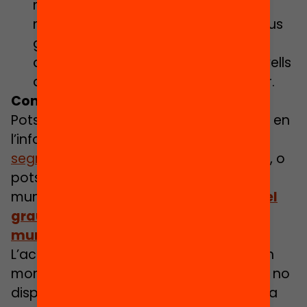
més segregació escolar estan
relacionades amb resultats educatius
globals baixos, alts nivells
d’abandonament escolar, pitjors nivells
de cohesió social o alts nivells d’atur.
Com està el meu municipi?
Pots consultar com està el teu municipi en
l’informe complet “
Estat i evolució de la
segregació escolar a Catalunya -2020
”, o
pots consultar les dades clau dels
municipis en el document
“
Vols saber el
grau de segregació escolar del teu
municipi?
”.
L’actual crisi de la COVID-19 arriba en un
moment delicat, ja que molts municipis no
disposen de mesures efectives contra la