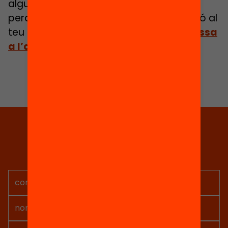
algunes accions i aportem eines i idees
perquè tu també puguis passar a l’acció al
teu municipi.
Descobreix-les totes i passa
a l’acció!
Tria equitat
Rep continguts, iniciatives i
projectes per implicar-te.