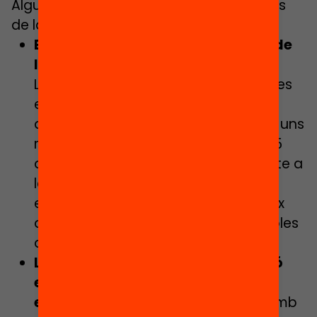
Algunes de les conseqüències negatives
de la segregació escolar són:
Empitjora els resultats educatius de
les persones que la pateixen.
L’alumnat vulnerable que va a centres
educatius amb concentració
d’alumnat vulnerable, als 15 anys, té uns
resultats educatius equivalents a 2,5
anys menys d’escolarització respecte a
la mitjana global de l’alumnat. Un
efecte que pràcticament desapareix
quan l’alumnat vulnerable va a escoles
diverses.
Les societats amb més segregació
escolar tenen pitjors indicadors
educatius i socials.
Les societats amb