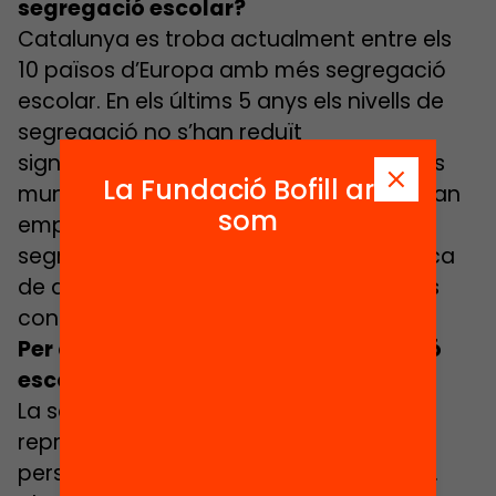
segregació escolar?
Catalunya es troba actualment entre els
10 països d’Europa amb més segregació
escolar. En els últims 5 anys els nivells de
segregació no s’han reduït
significativament i més de la meitat dels
La Fundació Bofill ara
municipis de més de 10.000 habitants han
som
empitjorat. Aquests alts nivells de
segregació escolar assenyalen la manca
de desplegament de mesures efectives
contra la segregació.
Per què és tan rellevant la segregació
escolar?
La segregació, a part de ser moralment
reprovable, és molt nociva per a les
persones i els municipis que la pateixen.