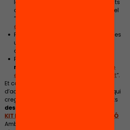
la Fundació Bofill tant als Ajuntaments
com al Departament d’Educació en el
“
Dossier – Preinscripció i segregació
escolar davant la Covid-19
”
Pots consultar la infografia “6 mesures
urgents que pot impulsar el teu
ajuntament”
Pots consultar la
guia de política
municipal
“
Combatre la segregació
escolar: de l’amenaça a l’oportunitat
”.
Et convidem a difondre aquest kit
d’activista i compartir-lo amb tothom qui
creguis que li pot interessar. També pots
descarregar-lo complet aquí.
KIT D’ACTIVISTA PER LA DESEGREGACCIÓ
Amb aquest kit d’activista et proposem