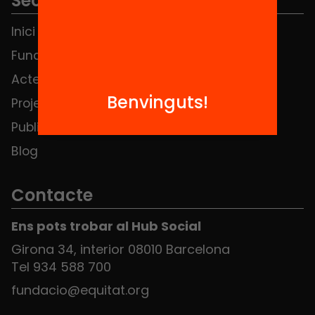
Seccions
Inici
Notícies
Fundació
FAQS
Actes
Hub Social
Benvinguts!
Projectes
Contacte
Publicacions i vídeos
Blog
Contacte
Ens pots trobar al Hub Social
Girona 34, interior 08010 Barcelona
Tel 934 588 700
fundacio@equitat.org