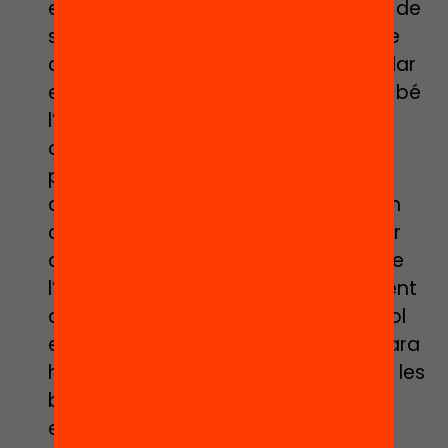
entendre que les escoles són, o han de
ser, tant comunitats d’aprenentatge
com de cura. Perquè aprendre i cuidar
estan intrínsecament relacionats. Si bé
l’escola ha de tenir com un els seus
objectius principals l’aprenentatge
profund i significatiu de tot el seu
alumnat, no ho pot fer sense tenir en
compte el vincle, la cura, l’afecte. Per
això és fonamental reclamar el rol de
l’acompanyament com a tret inherent
a tota tasca educativa. I si aquest rol
era important abans del COVID-19, ara
ho és més que mai, per garantir que les
bretxes econòmiques, socials,
educatives i tecnològiques entre