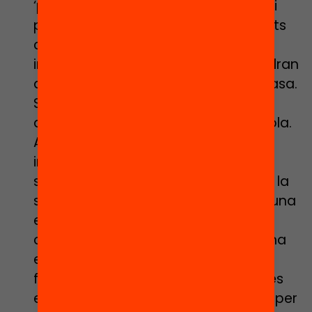
‘perdre el curs’ no s’explica directa ni
prioritàriament per aquells continguts
curriculars que els nostres joves i
infants –uns més que altres- no podran
adquirir mentre estan confinats a casa.
S’explica per una pèrdua molt més
amplia. La pèrdua de sentit de l’escola.
Aquest és el perill: que els nostres
infants i joves es desconnectin del
sentit de l’escolaritat, que augmenti la
seva desvinculació escolar. Perquè una
escola que no els interpel·la, que no
connecta amb les seves vides, és una
escola buida. En aquest sentit, es
fonamental dotar als nostres centres
educatius de temps per a l’escolta i per