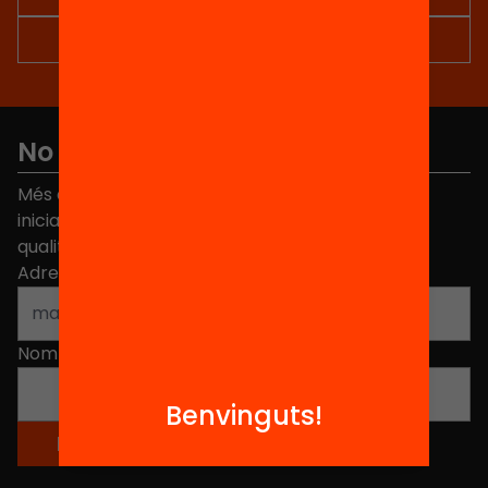
No et perdis res
Més de 40.000 persones ja han triat Equitat. Rep
iniciatives, propostes i projectes per millorar la
qualitat de l'educació a Catalunya.
Adreça electrònica
*
Nom
*
Benvinguts!