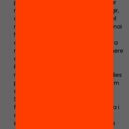
pàrquing de criatures. Però custodiar
no significa aparcar, significa protegir,
cuidar, vetllar, emparar. I aquest és el
rol de la custòdia que ara més que mai
hem de reclamar. Perquè sense
custòdia escolar s’agreujaran encara
més les desigualtats socials i de gènere
que travessen les nostres societats.
Perquè la cura dels nostres infants
recau, sens dubte, en les seves famílies
però també en les seves escoles, com
a institucions socials fonamentals.
Sense una escola que custòdia, de
forma presencial, a la nostra infància i
a la nostra joventut, a més, és
impossible desplegar les funcions de