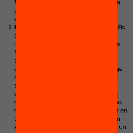
famílies i entre centres no consoliden
un sistema educatiu profundament
segregat i desigual.
Reclamant el valor de la custòdia.
Els
sistemes educatius, en tant que
institucions, desenvolupen tres grans
funcions socials: la custòdia, la
socialització i l’aprenentatge. Sens
dubte, una funció no s’entén al marge
de l’altra i totes s’han de desplegar
simultàniament per tal que la tasca
escolar sigui possible. Ara bé, durant
molt temps la funció de custòdia s’ha
menystingut, com si no tingués valor en
sí mateixa. Quantes vegades no hem
sentit la crítica de que l’escola no és un