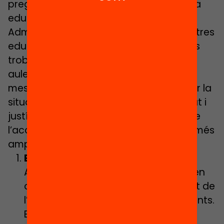
preguntar-se quines accions de política
educativa cal aplicar des de les
Administracions públiques i des del centres
educatius–no oblidem que la política es
troba tant a les institucions com a les
aules; la fan el governs, com també les
mestres o les famílies- per tal d’abordar la
situació post COVID-19 en clau d’equitat i
justícia social. I aquí és on entra el rol de
l’acompanyament escolar, en el sentit més
ampli de la paraula.
El sentit de l’acompanyament.
Acompanyar significa estar o anar en
companyia de l’altra, existir al costat de
l’altra, participar en els seus sentiments.
En aquest sentit, es fonamental