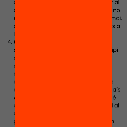
a la cura; temps per a la reflexió i per al
diàleg. Perquè la tornada a les aules no
es pot fer al marge de la vida. Com mai,
de fet, s’ha pogut educar d’esquenes a
la vida.
Cuidar als centres educatius i als
seus professionals.
Hem dit al principi
d’aquesta reflexió que el temps de
confinament no només ha posat de
manifest l’enorme desigualtat que
existeix entre les famílies, sinó també
entre centres educatius del nostre país.
Acompanyar, per tant, implica també
que l’Administració Educativa estigui al
costat dels centres i els seus
professionals; que no permeti que en