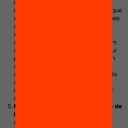
nom de l’autonomia pedagògica es
reforci la desigualtat entre escoles; que
estableixi criteris comuns per a tots els
centres en relació a les tasques
educatives desenvolupades tant
durant el temps de confinament com
durant el retorn a l’escola; que estigui
prop dels professionals que treballen
dia a dia als centres educatius per
acompanyar la tornada, una tornada
que serà incerta per a totes i que
necessitarà de recursos, d’empatia i
d’escolta.
Posar l’acompanyament al centre de
l’agenda d’acció.
En definitiva,
acompanyem-nos unes a les altres,