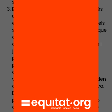
socialització i aprenentatge.
El sentit de l’escolaritat.
Aprendre és
una activitat profundament social i
emocional on s’hi posen en joc tots els
sentits. No podem oblidar, per tant, que
durant aquest període
d’excepcionalitat, els nostres infants i
joves, han viscut morts i malalties;
pèrdues de feina per part dels seus
pares i mares; pors i angoixes;
avorriment; i un llarg etcètera de
vivències i sentiments que no es poden
deixar al marge de la tasca educativa.
En aquest context, la principal
preocupació educativa ha de ser no
deixar a cap infant enrere. El perill de