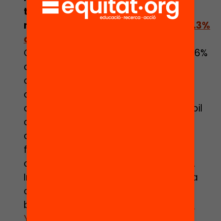
tecnologia mòbil és una de les
necessitats que fan coincidir al
74.3%
de les famílies
catalanes.
Considerant que, a
Catalunya
, el 39.6%
dels centres que regulen l’ús dels
dispositius utilitzen el mòbil per a
objectius educatius, es pot suggerir
que aquests centres entenen el mòbil
com a eina per facilitar els
aprenentatges o, fins i tot, com a
finalitat per desenvolupar
competències digitals i transversals.
Introduir els mòbils a l’aula, segons la
comunitat educativa, comporta
beneficis d’aprenentatge únics (
Ben
Youssef et al., 2022</a>;
Calderón-