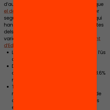
d’autonomia de centres és la mateixa que
el departament d’Educació
ha optat per
seguir a Catalunya, on són els centres qui
han de regular l’ús del mòbil. Les respostes
dels centres, fins al moment, han estat
variades segons
dades del Departament
d’Educació
:
La meitat dels centres tenen regulat l’ús
del mòbil al seu NOFC.
D’aquests, menys de 2 de cada 100
centres permet l’ús lliure (1.8%) i el 28.6%
no permet l’ús.
Tot i això, en aquests centres on es
regula a les NOFC l’ús del mòbil, a 4 de
cada 10 s’aprofita el mòbil per a usos
educatius i el 63.2% permet l’ús en