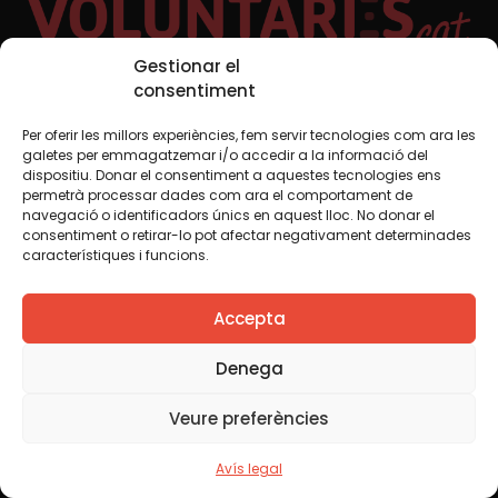
Gestionar el
consentiment
Xarxes Socials
Per oferir les millors experiències, fem servir tecnologies com ara les
galetes per emmagatzemar i/o accedir a la informació del
dispositiu. Donar el consentiment a aquestes tecnologies ens
permetrà processar dades com ara el comportament de
TWT
YTB
IG
FB
IN
navegació o identificadors únics en aquest lloc. No donar el
consentiment o retirar-lo pot afectar negativament determinades
característiques i funcions.
Avís legal
Política de cookies
Accepta
Creiem que el coneixement s’ha de compartir. Per això
Denega
fem servir una llicència Creative Commons, llevat que en
algun material indiquem el contrari. Us animem a copiar,
Veure preferències
redistribuir, remesclar o transformar i crear els continguts
propis d’aquest web, per a qualsevol finalitat, inclosa la
comercial. Només us demanem que reconegueu
Avís legal
l’autoria de la creació original.