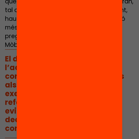
que suportin les decisions que es prendran,
tal com ja es fa
en altres països
. Per tant,
haurà de ser un debat que superi la visió
més reduccionista per abordar noves
preguntes: Mòbils com? Mòbils quan?
Mòbils qui? Mòbils per a què?
El debat ha de servir perquè
l’administració proporcioni
coneixement útil i orientacions
als centres per poder actuar,
exemples de models de
referència i bones pràctiques i
evidències que suportin les
decisions que es prendran, tal
com ja es fa en altres països.