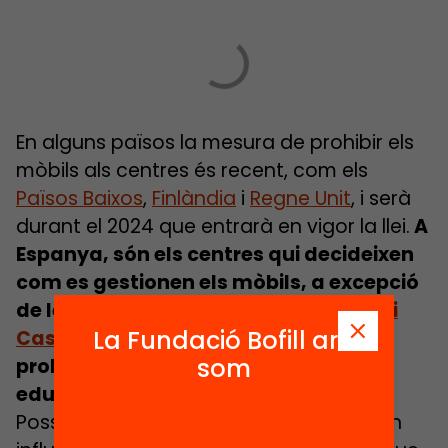
En alguns països la mesura de prohibir els
mòbils als centres és recent, com els
Països Baixos
,
Finlàndia
i
Regne Unit
, i serà
durant el 2024 que entrarà en vigor la llei.
A
Espanya, són els centres qui decideixen
com es gestionen els mòbils, a excepció
de les comunitats de
Galícia, Madrid i
La Fundació Bofill ara
Castella-la Manxa
que han optat per
som
prohibir l’ús del mòbil als centres
educatius.
Possiblement, aquestes decisions venen