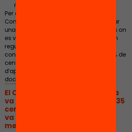
moments puntuals
Per complementar aquestes dades, el
Consell Escolar de Catalunya va realitzar
una
enquesta
a 1.035 centres educatius on
es van incorporar centres que no tenien
regulació del mòbil a les NOFC per
confirmar que gairebé la meitat (47.51% de
centres) aprofita el mòbil en contextos
d’aprenentatge i segons determinació
docent.
El Consell Escolar de Catalunya
va realitzar una enquesta a 1.035
centres educatius on es
va confirmar que gairebé la
meitat (47.51% de centres)