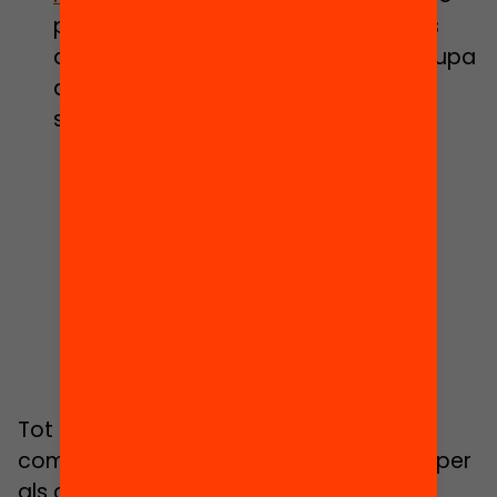
per finalitat educativa i no per hores
d’ús. Aquesta proposta es desenvolupa
a una escola Suïssa, on el mòbil
s’utilitza de forma lliure excepte:
Als espais d’interacció, com les
aules o a les reunions on el mòbil
queda fora
Als espais per caminar, on la
consigna és aixecar el cap i
mantenir els ulls ben oberts
Als espais per menjar, on no es
poden emprar cap classe de
tecnologies.
Tot i això, la implementació d’iniciatives
com aquesta pot suposar tot un repte per
als centres, fins i tot a escala logística i