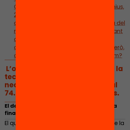
Garrido et al., 2022</a>;
Fälth & Selenius,
2022</a>;
Patra et al., 2022
). Això és
quan
l’Educació condueix i s’aprofita del
mòbil
, i no viceversa. ‘
’No es tracta tant
de prohibir, sinó d’educar’’
va dir la
diputada de Junts, Judith Toronjo. Però,
com ho fem? Qui ho fa? Quan ho fem?
L’orientació sobre el bon ús de la
tecnologia mòbil és una de les
necessitats que fan coincidir al
74.3% de les famílies catalanes.
El debat com a estratègia però no com a
finalitat
El que és innegable és la preocupació de la