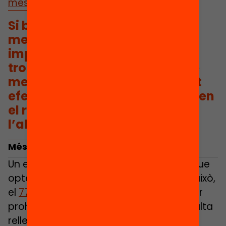
mesura
.
Si bé abans introduíem una
metaanàlisi que concloïa un
impacte negatiu, recentment
trobem publicat una revisió de
metaanàlisis que destaca tant
efectes negatius com positius en
el rendiment acadèmic de
l’alumnat.
Més enllà de la prohibició, què hi ha?
Un exemple el trobem als Estats Units, que
opten per l’autonomia de centre. Tot i això,
el
77% dels centres
van decantar-se per
prohibir els mòbils. Aquest exemple resulta
rellevant en tant que l’estratègia