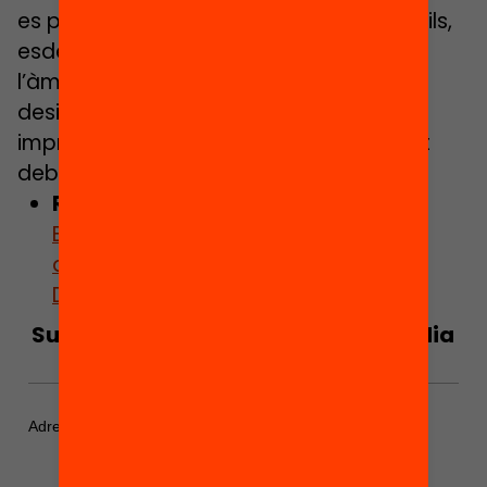
es prohibeix o s’intensifica l’ús dels mòbils,
esdevindrà important reconèixer que
l’àmbit digital és un territori de
desigualtats. En altres paraules, serà
imprescindible que en el focus d’aquest
debat sempre estigui l’equitat.
Relacionat:
Consulta l’espai de
Benestar Digital del Laboratori
d’Oportunitats Educatives d’Equitat
Digital
Subscriu-te al butlletí per estar al dia
del debat educatiu!
*
indicates required
Adreça electrònica
*