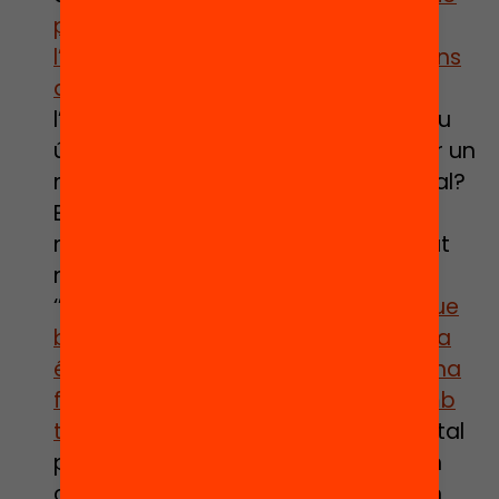
per empènyer el repte a fora de
l’escola
’’.
Potser cal posar límits abans
dels 10 anys
, tan dintre com fora de
l’escola, o prohibir directament el seu
ús
fins als 16 anys
. Però, com prohibir un
mòbil en un món eminentment digital?
El
58% d’infants i joves
han pogut fer
noves amistats i un 44% ha destacat
no patir soledat gràcies a les xarxes.
‘’
Especialment a l’adolescència, el que
busca el cervell de forma espontània
és socialitzar, i el mòbil els hi dona una
facilitat molt gran per socialitzar amb
tot el món
’’. Per tant, la prohibició total
podria ser contradictòria si tenim en
compte que els mòbils poden ser un