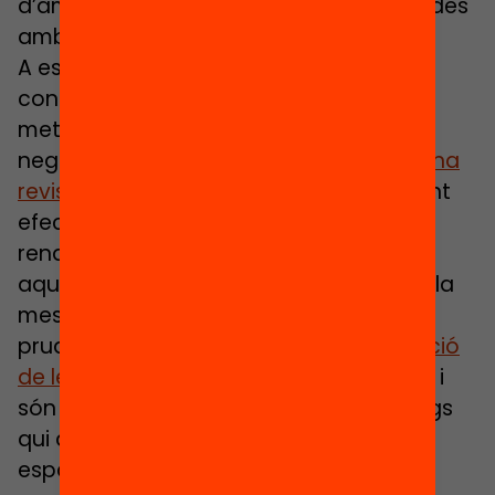
d’amagat i per a finalitats no relacionades
amb l’escola’’.
A escala científica tampoc s’arriba a
consens: Si bé abans introduíem una
metaanàlisi que concloïa un impacte
negatiu, recentment trobem publicat
una
revisió de metaanàlisis
que destaca tant
efectes negatius com positius en el
rendiment acadèmic de l’alumnat. En
aquest sentit, sembla que per justificar la
mesura de la prohibició caldrà ser
prudents en la
identificació i interpretació
de les evidències clau
que ho suporten, i
són col·lectius com pedagogs i psicòlegs
qui qüestionen, en el context català i
espanyol,
l’efectivitat i pertinença de la