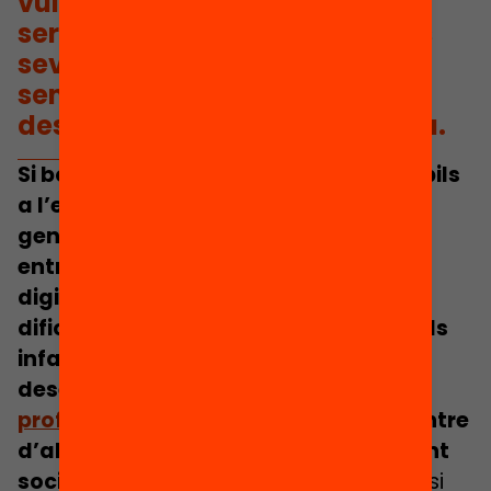
vulnerables, les escoles poden
ser espais on desenvolupar les
seves competències digitals
sense patir aquestes
desigualtats i de forma segura.
Si bé la introducció massiva dels mòbils
a l’escola pot perjudicar als infants i
generar noves bretxes (per exemple,
entre els infants més competents
digitalment i els que tenen majors
dificultats), l’erradicació pot privar als
infants d’espais d’empoderament i
desenvolupament
personal
,
professional
i
social
que permeten, entre
d’altres,
reduir escletxes
eminentment
socials
. Per tant, independentment de si