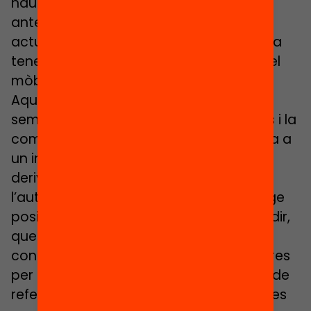
haurà d’incloure les mirades descrites
anteriorment, així com resoldre com
actuar amb els centres educatius que ja
tenen una política clara de regulació del
mòbil (49.7%).
Aquest procés de debat serà celebrat
sempre que la participació dels centres i la
comunitat educativa no es vegi reduïda a
un intercanvi d’opinions i posicions que
derivi en una nova concepció de
l’autonomia de centre sense un lideratge
positiu per part de l’administració. És a dir,
que l’administració proporcioni
coneixement útil i orientacions als centres
per poder actuar, exemples de models de
referència i bones pràctiques i evidències