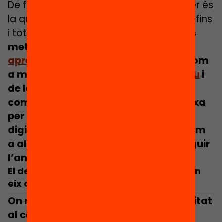
De fet, aquesta darrera pregunta potser és
la que hauria de fonamentar el debat i, fins
i tot, canalitzar-lo:
Mòbils com a recurs
metodològic
per potenciar
aprenentatges acadèmics
? Mòbils com
a mitjà pel
desenvolupament cognitiu
i
de les intel·ligències digitals? Mòbils
com a finalitat educativa en si mateixa
per desenvolupar les competències
digitals? Altres dispositius digitals com
a alternatives als mòbils per aconseguir
l’anterior?
El debat haurà de situar l’equitat com un
eix clau
On no tenim dubtes és en situar l’equitat
al centre del debat:
les desigualtats