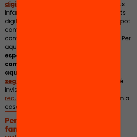
digitals són desigualtats socials
.
Molts
infants són vulnerables a les desigualtats
digitals per raons socioculturals, el que pot
comprometre el seu desenvolupament
competencial (
Mascheroni et al., 2022
). Per
aquests infants, l
es escoles poden ser
espais on desenvolupar les seves
competències digitals sense patir
aquestes desigualtats i
de forma
segura
.
Parlem de desigualtats gaire bé
invisibles i que van més enllà d’oferir
els
recursos
que, a vegades, no es disposen a
casa.
Per infants amb entorns
familiars socioculturalment