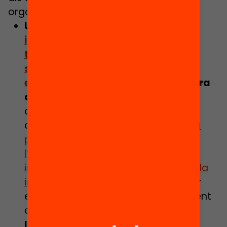
organitzativa.
Una altra posició és la
d’ajudar a
infants i joves a gestionar el seu
temps digital a una societat
saturada de continguts i
entreteniments
, tan dintre com fora
de l’escola
. Amb tots els riscos que
comprèn i que s’han comentat,
aquesta mirada respon en
educar a
partir dels mòbils
per desenvolupar
l’alfabetització mediàtica
informacional, la ciutadania digital i la
intel·ligència digital
, precisament per
esdevenir joves autònoms digitalment
crítics i responsables. De fet,
l’orientació sobre el bon ús de la