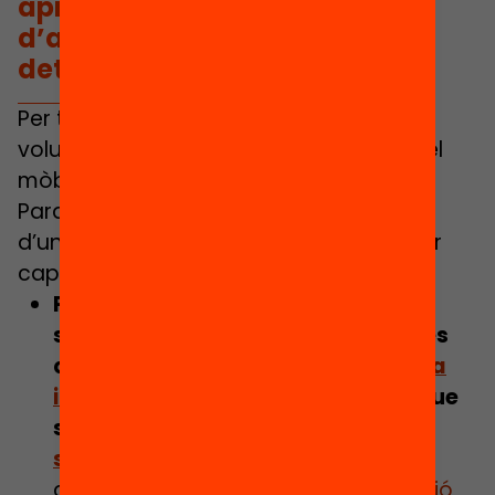
aprofita el mòbil en contextos
d’aprenentatge i segons
determinació docent.
Per tant, a Catalunya, s’observa una
voluntat consolidada per regular l’ús del
mòbil per part dels centres.
Paradoxalment, la sensació actual és
d’una
complexitat
que dificulta avançar
cap a un consens comú:
Prohibir els mòbils a l’escola no és
suficient per prevenir les conductes
que
alteren el benestar mental a la
infantesa
, ni per evitar l’altaveu que
suposen les xarxes per a les
situacions d’assetjament
, entre
d’altres. ‘’
Potser només és una solució