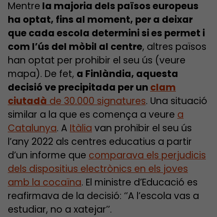
Mentre
la majoria dels països europeus
ha optat, fins al moment, per a deixar
que cada escola determini si es permet i
com l’ús del mòbil al centre
, altres països
han optat per prohibir el seu ús (veure
mapa). De fet,
a Finlàndia, aquesta
decisió ve precipitada per un
clam
ciutadà
de 30.000 signatures
. Una situació
similar a la que es comença a veure
a
Catalunya
. A
Itàlia
van prohibir el seu ús
l’any 2022 als centres educatius a partir
d’un informe que
comparava els perjudicis
dels dispositius electrònics en els joves
amb la cocaïna
. El ministre d’Educació es
reafirmava de la decisió: ‘’A l’escola vas a
estudiar, no a xatejar’’.