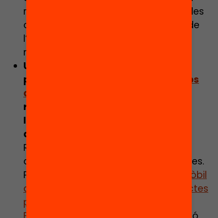
recurs útil per amplificar determinades
oportunitats de desenvolupament de
l’infant, com les de socialitzar amb
noves persones.
Una proposta alternativa a la
prohibició ha estat regular
el temps
d’ús del mòbil
, en tant que es
relaciona el temps d’ús amb
l’impacte sobre les conductes
additives i
trastorns psicològics
.
Regular les hores de pantalla podria
ajudar a prevenir aquestes conductes.
Però,
és sinònim el temps d’ús del mòbil
amb el risc de desenvolupar conductes
perjudicials
? Iniciatives com el
Meet,
Feet, Eat
són un exemple de regulació