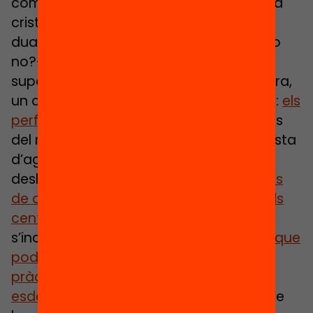
comunitat educativa. Un neguit que s’ha
cristal·litzat en un debat estrictament
dualista, no només per la pregunta -Sí o
no?- sinó també per les evidències de
suport -Funciona o No funciona?-. Alhora,
un debat que a Espanya està polaritzat:
els
perfils docents són més favorables
a l’ús
del mòbil a l’aula en comparació a la resta
d’agents o mitjans de comunicació. El
desbloqueig es planteja des d’un
procés
de debat
profund sobre l’ús del
mòbil als
centres educatius
de Catalunya on
s’inclouran agents educatius i familiars
que
poden aterrar les reflexions de manera
pràctica i realista
.
Un debat que pot
esdevenir necessari
a tots els nivells, que