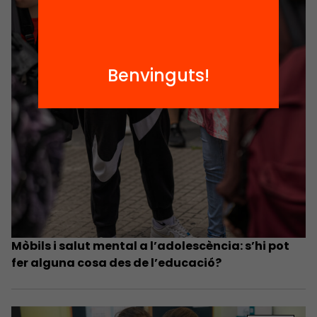
Benvinguts!
Mòbils i salut mental a l’adolescència: s’hi pot
fer alguna cosa des de l’educació?