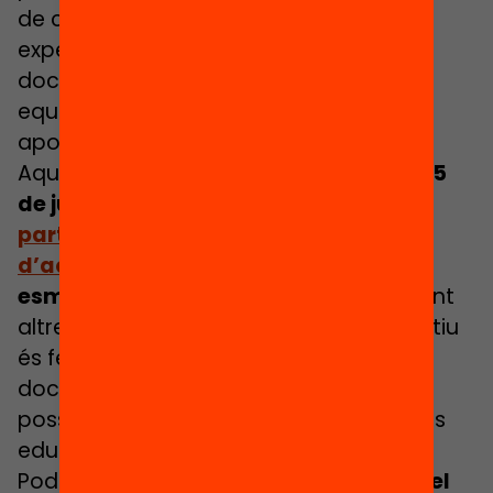
de cada proposta connectant amb les
experiències directes, recollides al
document, dels centenars de mestres i
equips directius que han participat
aportant el seu granet de sorra.
Aquest és un document obert, i
fins el 15
de juliol disposeu d’
un canal per
participar en l’ampliació i millora
d’aquesta guia
fent aportacions i
esmenes al document base
i proposant
altres experiències inspiradores. L’objectiu
és fer una segona versió millorada del
document, amb l’aportació del màxim
possible de docents, direccions i centres
educatius.
Podeu accedir a la
gravació íntegra del