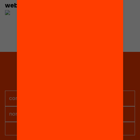
webinar en
aquest enllaç
.
Tria equitat
Rep continguts, iniciatives i
projectes per implicar-te.