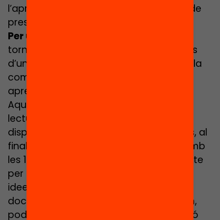
l’aprenentatge en línia i a la modalitat de
presa de decisions integrada.
Per últim, el retorn:
la desescalada i la
tornada als centres d’alumnat i docents
d’una manera tranquil·la, que enforteixi la
comunitat i que doni peu a reflexionar i
aprendre de la nova situació viscuda.
Aquest document té diversos nivells de
lectura segons les necessitats i temps
disponible pel lector. Si teniu poc temps, al
final hi trobareu un resum d’urgència amb
les 15 idees força que cal tenir en compte
per preparar el curs vinent. Aquestes 15
idees es desenvolupen durant tot el
document, si teniu més temps. Per últim,
podeu ampliar amb calma la informació