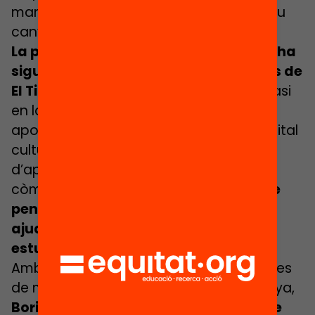
manera que es puguin adaptar a un nou
canvi sobtat de modalitat.
La personalització de l’aprenentatge ha
sigut també un aspecte clau en el cas de
El Til·ler.
La seva directora posava èmfasi
en la necessitat de poder-ho fer per
apoderar les famílies segons el seu capital
cultural i poder buscar altres entorns
d’aprenentatge que els faci sentir
còmodes.
«Cap nen pot quedar enrere
pensant que la seva família no el pot
ajudar perquè no en sap d’allò que
estudia» insistia.
Amb totes aquestes idees i la de desenes
de mestres de centres de tota Catalunya,
Boris Mir ha elaborat el document que