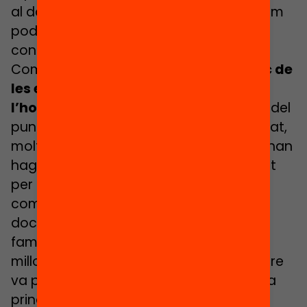
al darrer trimestre d’aquest, com a mínim
podem prevenir els principals aspectes
conflictius a cada centre.
Com hem vist,
l’entorn socioeconòmic de
les escoles i instituts ha sigut clau a
l’hora d’afrontar el confinament
. Des del
punt de vista tecnològic i la connectivitat,
molts centres com el de la Domi Viñas, han
hagut de treballar en un primer moment
per assegurar que tots el seu alumnat
comptava amb les eines per seguir la
docència en línia. La relació amb les
famílies, a l’institut escola El Til·ler ha
millorat molt gràcies a l’
app
que el centre
va posar a disposició de pares i mares a
principi de curs com una eina de