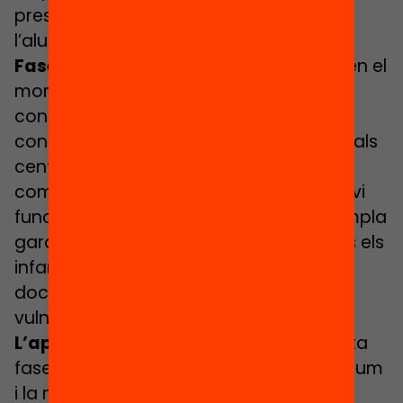
presencialitat, és a dir, fer-ho amb
l’alumnat a l’aula.
Fase de contingència:
es desplegarà en el
moment que es faci efectiu un nou
confinament. Apresa la lliçó del primer
confinament, el primer que es proposa als
centres és assegurar que els canals de
comunicació establerts al protocol previ
funcionen. Aquesta fase també contempla
garantir les condicions d’accés per tots els
infants i joves, assegurar la cura dels
docents i el seguiment de NEE i
vulnerabilitat social.
L’aprenentatge a distància:
En aquesta
fase s’ha fet especial esment al currículum
i la metodologia, al suport de