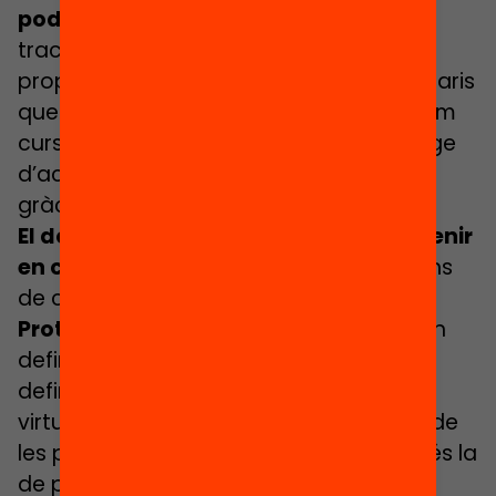
podeu consultar en
aquest enllaç
.
Es
tracta d’un document marc, que recull
propostes orientades a diferents escenaris
que ens podem trobar a partir del pròxim
curs. Fa referència només a aquell marge
d’actuació que tenen escoles i instituts
gràcies a la seva autonomia de centre.
El document recull quatre estadis a tenir
en compte
a l’hora de preparar els plans
de contingència:
Protocol d’actuació previ:
es tracta, en
definitiva, d’anticipar-nos a la situació i
definir amb temps com serà el pas a la
virtualitat en cas de ser necessari. Una de
les propostes concretes que s’hi recull és la
de practicar la modalitat virtual en