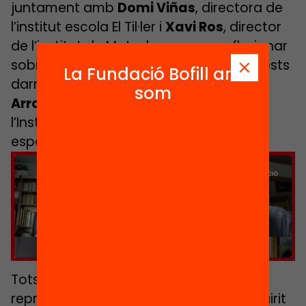
juntament amb
Domi Viñas
, directora de
l’institut escola El Til·ler i
Xavi Ros
, director
de l’institut de Matadepera van reflexionar
sobre els aprenentatges adquirits aquests
La Fundació Bofill ara
darrers mesos, juntament amb
Liliana
som
Arroyo
, sociòloga i investigadora de
l’Institut d’Innovació Social (ESADE),
especialista en transformació digital.
Feu clic per acceptar màrqueting galetes i
activar aquest contingut
Tots ells coincidien en el fet que amb la
represa del curs i amb el bagatge adquirit