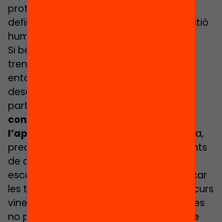
protocols de presa de decisions, la
definició de rols, etc. En definitiva, la gestió
humana dels equips docents.
Si bé aquest confinament ha servit per
trencar resistències d’alguns mestres a
entomar instruments digitals per
desenvolupar el currículum, tots els
participants al webinar insistien en
no
confondre la telepresència amb
l’aprenentatge en línia.
Aquest es basa,
precisament en l’asincronia i els moments
de connexió digital han de servir per
escoltar molt, donar feedback i simplificar
les tasques. Ros proposava, de cara al curs
vinent, pensar en seqüències didàctiques
no presencials i més personalitzables de