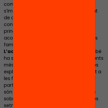
comunicació unidireccional. Poc
s’imaginava l’equip directiu que a meitat
de curs haurien de flexibilitzar l’eina per
convertir-la en el mitjà de comunicació
principal amb famílies i alumnat,
aconseguint arribar al 99% de les unitats
familiars de l’escola.
L’acompanyament a les famílies
també
ha sigut uns dels aspectes que els docents
més han prioritzat. En el seu cas, Xavi Ros
explicava que al seu centre han implicat a
les famílies fins al punt que han omplert
part del butlletí de l’informe final, ja que
són elles les que han pogut estar més a
sobre de l’evolució dels seus fills i filles les
setmanes de confinament.