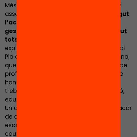
Més enllà de l’aprenentatge els docents
assenyalen
la importància que ha tingut
l’acompanyament emocional per
gestionar els processos que hem viscut
tots plegats com a societat.
Viñas
explicava en aquest sentit que gràcies al
Pla de Barris de l’Ajuntament de Barcelona,
que afecta el seu centre, han disposat de
professionals de diverses disciplines que
han facilitat molt aquesta orientació:
treballadors socials, tècnics d’integració,
educació emocional, etc.
Un altre dels aspectes que Ros va destacar
de cara a tenir en compte pels nous
escenaris és l’organització del mateix
equip, la gestió de la informació, els