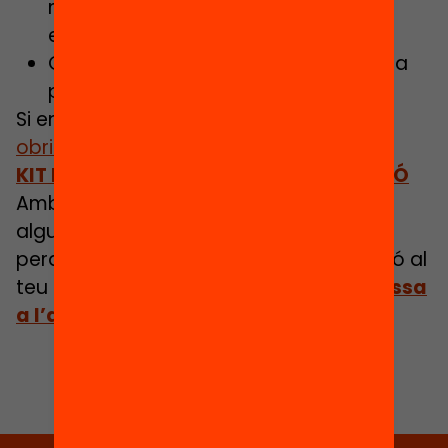
millora del municipi en segregació
escolar a mig termini?
Quines mesures de mig termini pensa
prioritzar l’Ajuntament?
Si en vols saber més, escriu-nos a
obrimeducacio@fbofill.cat
KIT D’ACTIVISTA PER LA DESEGREGACCIÓ
Amb aquest kit d’activista et proposem
algunes accions i aportem eines i idees
perquè tu també puguis passar a l’acció al
teu municipi.
Descobreix-les totes i passa
a l’acció!