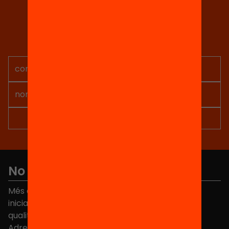
Tria equitat
Rep continguts, iniciatives i
projectes per implicar-te.
No et perdis res
Més de 40.000 persones ja han triat Equitat. Rep
iniciatives, propostes i projectes per millorar la
qualitat de l'educació a Catalunya.
Adreça electrònica
*