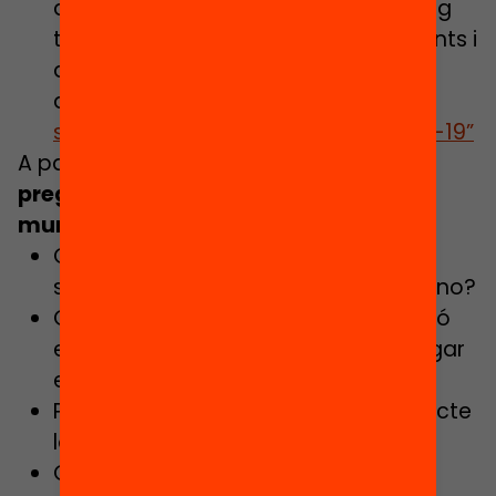
d’urgència i les 6 mesures a mig i llarg
termini que proposem als ajuntaments i
al Departament d’Educació en el
dossier de premsa
“Preinscripció i
segregació escolar davant la Covid-19”
A partir d’aquí, et proposem
algunes
preguntes que podeu fer al govern
municipal
:
Quines de les 6 mesures urgents ja
s’estan aplicant al municipi, i quines no?
Quines mesures contra la segregació
escolar s’està planificant de desplegar
en els propers 3 mesos?
Pensa l’Ajuntament promoure un pacte
local contra la segregació escolar?
Quins són els principals àmbits de