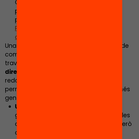
Combatre la segregació escolar és
possible, és qüestió de voluntat
política:
dossier de premsa –
Preinscripció i segregació escolar
davant la Covid-19
Una altra via per interpel·lar els mitjans de
comunicació locals o comarcals és a
través
d’articles d’opinió o cartes al
director.
Et deixem alguns consells per
redactar un article, és molt senzill i et
permetrà arribar als mitjans i a molta més
gent:
Un títol que enganxi:
és important
generar interès i captar el lector ja des
del títol. Millor que sigui curt, senzill però
que interpel·li al lector.