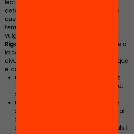
lector conegui en profunditat tots els
detalls sobre la segregació escolar, sinó
que tingui un primer contacte amb el
tema, entengui per què és rellevant i en
vulgui saber més.
Rigorós, però no tècnic:
l’estil de l’article o
la carta ha de ser preferiblement
divulgatiu, sense moltes dades ni xifres que
el converteixi en un escrit massa tècnic.
Crida a l’acció:
és recomanable que
l’article acabi amb una crida a l’acció,
que aquells lectors que
Comparteix-lo!
Has escrit un article
d’opinió a un mitjà local o una carta al
director o directora? No oblidis de
compartir-lo a les teves xarxes socials i