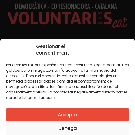
Xarxes Socials
Gestionar el
consentiment
Per oferir les millors experiències, fem servir tecnologies com ara les
TWT
YTB
IG
FB
IN
galetes per emmagatzemar i/o accedir a la informació del
dispositiu. Donar el consentiment a aquestes tecnologies ens
permetrà processar dades com ara el comportament de
navegació o identificadors únics en aquest lloc. No donar el
consentiment o retirar-lo pot afectar negativament determinades
Avís legal
Política de cookies
característiques i funcions.
Creiem que el coneixement s’ha de compartir. Per això
Accepta
fem servir una llicència Creative Commons, llevat que en
algun material indiquem el contrari. Us animem a copiar,
redistribuir, remesclar o transformar i crear els continguts
Denega
propis d’aquest web, per a qualsevol finalitat, inclosa la