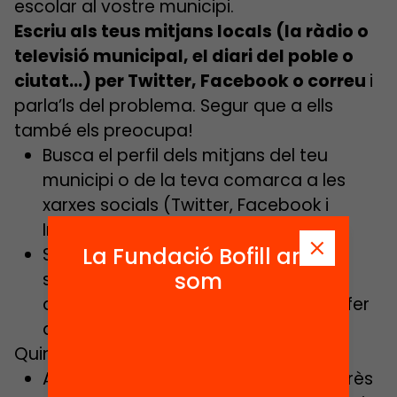
escolar al vostre municipi.
Escriu als teus mitjans locals (la ràdio o
televisió municipal, el diari del poble o
ciutat…) per Twitter, Facebook o correu
i
parla’ls del problema. Segur que a ells
també els preocupa!
Busca el perfil dels mitjans del teu
municipi o de la teva comarca a les
xarxes socials (Twitter, Facebook i
Instagram).
La Fundació Bofill ara
Si prefereixes escriure’ls per correu,
som
segur que la web del mitjà tenen un
apartat de contacte per poder-los fer
arribar la informació.
Quina informació els pots fer arribar?
Als mitjans locals els resultarà d’interès