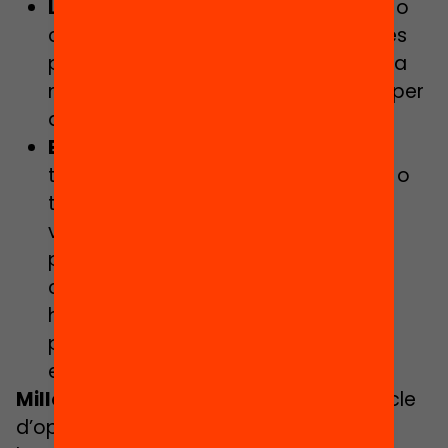
La realitat del municipi:
als articles o
cartes al director de mitjans locals és
preferible que prioritzis la perspectiva
municipal, així serà més interessant per
als lectors del mitjà.
Experiència personal:
per què
t’interessa aquest tema? Has tingut o
tens alguna experiència pròpia o
vinculació personal amb la
problemàtica? Les persones
connectem molt més amb aquelles
històries viscudes i explicades en
primera persona, així que, si en tens,
explica-les!
Millor poc però clar:
l’objectiu d’un article
d’opinió o carta al director no és que el