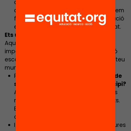
amb els teus amics i coneguts a qui
creguis que pot interessar. Tots podem
fer-hi molt per combatre la segregació
escolar des dels nostre poble o ciutat.
Ets un mitjà de comunicació?
Aquí tens més informació sobre la
importància de combatre la segregació
escolar i què hi pot fer l’ajuntament del teu
municipi:
Primer de tot, vols saber
quin nivell de
segregació escolar té el teu municipi?
Aquí trobaràs una taula amb tots els
municipis de més de 10.000 habitants.
En quina posició està el teu poble o
ciutat?
I pots conèixer quines són les 6 mesures