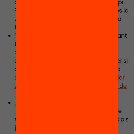
aquella informació relativa al municipi.
Per això, primer de tot pots enviar-los la
situació de la segregació escolar a la
teva població. La pots trobar aquí:
Però, per què ara? També és important
traslladar-los la urgència de la
problemàtica, ja que els nivells de
segregació creixeran a causa de la crisi
derivada de la Covid-19 si no s’actua
amb urgència:
La preinscripció escolar
serà crítica per evitar un creixement de
la segregació
I, a més, també els pots enviar
informació relativa a les mesures que
es poden impulsar i que altres municipis
ja estan implementant amb èxit.