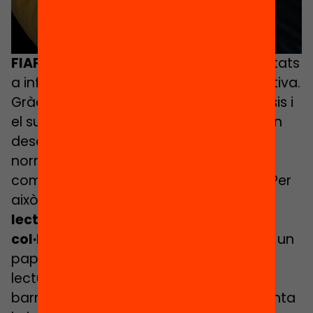
FIAPAS
promou tallers de lectura adaptats
a infants i joves amb discapacitat auditiva.
Gràcies a la detecció precoç, les pròtesis i
el suport logopèdic, molts infants poden
desenvolupar la llengua oral amb
normalitat, però l’accés a la lectura
comprensiva encara suposa un repte. Per
això, aquests tallers
treballen l’hàbit
lector, la reflexió crítica i la creació
col·lectiva
. Les famílies també hi tenen un
paper clau com a mediadores de la
lectura. El projecte no només trenca
barreres comunicatives, sinó que fomenta