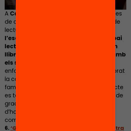
A
Castropol
, a l’Astúries rural, els alumnes
de cicles superiors esdevenen padrins de
lectura dels més petits. Un cop al mes,
l’escola es transforma en un gran espai
lector, on cada padrí o padrina tria un
llibre i un racó per compartir lectura amb
els seus fillols
. Aquesta pràctica ha
enfortit el respecte entre edats, ha millorat
la convivència als patis i ha inspirat
famílies senceres a llegir juntes. El projecte
es tanca cada any amb una cerimònia de
graduació i la participació de padrins
d’honor, reforçant el sentiment de
comunitat i de pertinença.
6.
‘Girem Full!’: llegir un llibre i lluitar contra