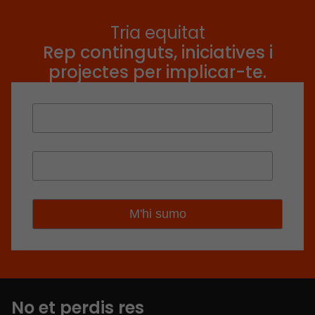
Tria equitat
Rep continguts, iniciatives i
projectes per implicar-te.
No et perdis res