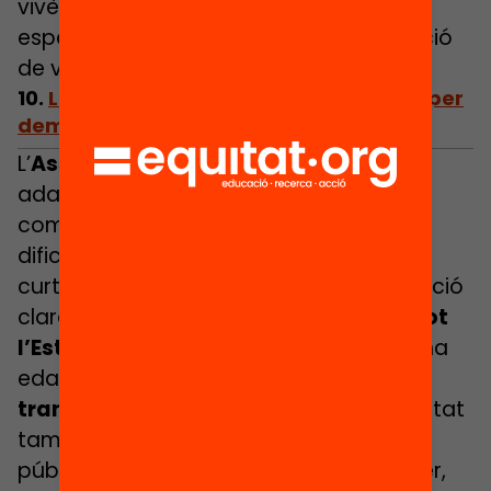
vivència significativa per a tothom,
especialment per als alumnes en situació
de vulnerabilitat.
10.
Lectura Fàcil: un nou registre literari per
democratitzar la lectura
L’
Associació Lectura Fàcil
treballa per
adaptar obres literàries a un format
comprensible per a persones amb
dificultats lectores. Això inclou frases
curtes, vocabulari senzill i una maquetació
clara.
Més de 500 clubs de lectura a tot
l’Estat
—sobretot amb dones de mitjana
edat—
són la prova de l’impacte
transformador del projecte
. Però l’entitat
també treballa perquè l’administració
pública adopti aquest llenguatge planer,