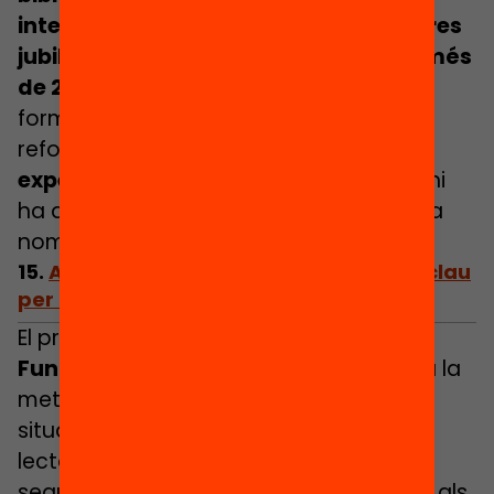
intergeneracional (sobretot de mestres
jubilats), el projecte ha beneficiat ja més
de 200 infants
. L’administració ofereix
formació i seguiment als voluntaris,
reforçant la idea que
llegir pot ser una
experiència afectiva i significativa
si hi
ha algú que et dedica una hora sencera
només a tu.
15.
Acompanyar els joves en la lectura, clau
per afrontar una etapa vital (Figueres)
El programa
Llegim
,
impulsat per la
Fundació Sant Vicenç de Paül
, adapta la
metodologia Lecxit a adolescents en
situació de risc social. Amb parelles
lectores, espais de trobada, formació i
seguiment constant, el projecte ofereix als