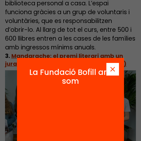
biblioteca personal a casa. L’espai
funciona gràcies a un grup de voluntaris i
voluntàries, que es responsabilitzen
d’obrir-lo. Al llarg de tot el curs, entre 500 i
600 llibres entren a les cases de les famílies
amb ingressos mínims anuals.
3.
Mandarache: el premi literari amb un
jurat de 8.000 joves lectors (Cartagena)
La Fundació Bofill ara
som