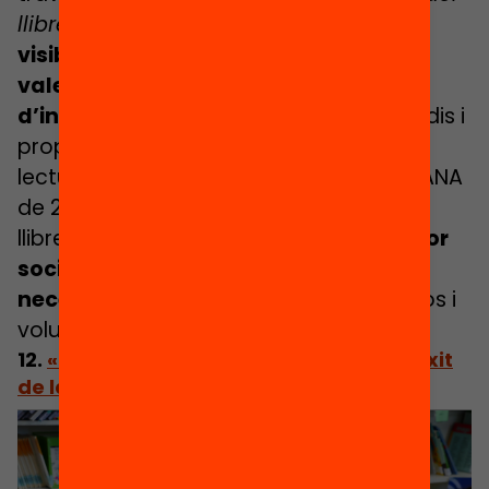
llibre
o el concurs
De Viva Veu
,
han fet
visible la riquesa de la literatura
valenciana i han mobilitzat milers
d’infants i joves
. També impulsen estudis i
propostes per millorar les polítiques de
lectura. Davant de situacions com la DANA
de 2024, que va afectar biblioteques i
llibreries, la fundació ha defensat el
valor
social i simbòlic de la cultura i la
necessitat de protegir-la
amb recursos i
voluntat política.
12.
«Leer+»: la fórmula adaptada de Lecxit
de la Fundació José Manuel Lara