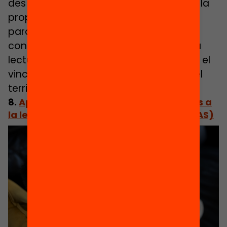
des del primer dia. Durant la pandèmia, la
proposta es va reinventar com “Versos
para apadrinar un sueño”, i avui s’ha
consolidat com una manera d’arrelar la
lectura a les arrels familiars, de reforçar el
vincle intergeneracional i de dignificar el
territori rural a través de la paraula.
8.
Aprendre a llegir quan no sents: accés a
la lectoescriptura sense barreres (FIAPAS)