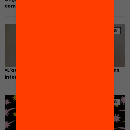
compromeses amb la infància
BLOG
«L’accés a la lectura és una qüestió social, ens
interpel·la a tots»
BLOG