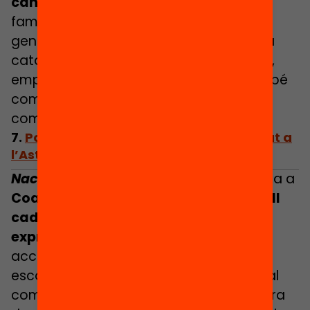
càncer
. El projecte ha implicat escoles,
famílies, llibreters i fins i tot empreses,
generant un moviment solidari a escala
catalana. A més de fomentar la lectura,
empodera la ciutadania a contribuir al bé
comú amb un gest tan senzill i poderós
com llegir i escriure una ressenya a mà.
7.
Poesies que vinculen tota la comunitat a
l’Astúries rural (Coaña)
Nacer leyendo
és una iniciativa nascuda a
Coaña,
un petit municipi rural, que
acull
cada nadó amb un poema escrit
expressament per ell o ella
. Aquesta
acció, que uneix poetes locals, famílies,
escoles i padrins, ha esdevingut un ritual
comunitari que celebra la vida i la cultura