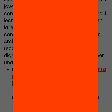
joves un espai segur on llegir, créixer i
connectar. L’acompanyament emocional i
lector genera vincles que transcendeixen
la lectura, i enforteix l’autoestima i les
competències comunicatives dels joves.
Amb actes de tancament solemnes i
reconeixements personals, el projecte
dignifica l’experiència lectora i aposta per
una adolescència amb futur.
Recupera la jornada “
Acompanyar la
lectura. Un compromís amb la
infància
”
Subscriu-te al butlletí per estar al
dia del debat educatiu!