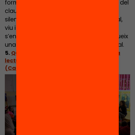
formació prèvia i amb molta implicació del
claustre. La biblioteca ja no és un espai
silenciós i marginal, sinó un espai central,
viu i acollidor on es teixeixen relacions,
s’enforteix la responsabilitat i es construeix
una comunitat lectora intergeneracional.
5.
Quan els més petits s’encomanen a la
lectura gràcies als “herois” de 5è i 6è
(Castropol)