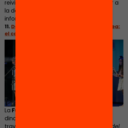
reivindicant la lectura com una eina per a
la democràcia i l’accés universal a la
informació.
11.
Defensar la lectura contra vent i marea:
el cas valencià
La
Fundació FULL
és un motor de
dinamització cultural al País Valencià. A
través d’esdeveniments com
La plaça del