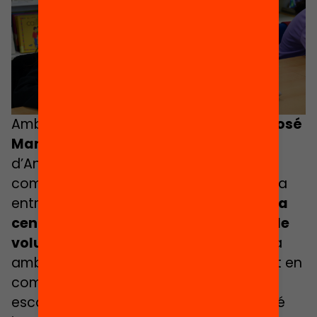
Amb el projecte
«Leer+»
, la
Fundació José
Manuel Lara
adapta Lecxit a la realitat
d’Andalusia i Melilla. A partir d’una
combinació de lectura individual, lectura
entre iguals i clubs lectors
, han arribat a
centenars d’alumnes amb el suport de
voluntariat.
El projecte es desenvolupa
amb flexibilitat i sensibilitat social, tenint en
compte contextos on el voluntariat és
escàs o la vulnerabilitat elevada. També