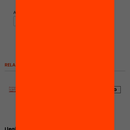
*
indicates required
*
Adreça electrònica
RELACIONATS
BLOG
Llegir per impulsar oportunitats: 3 veus