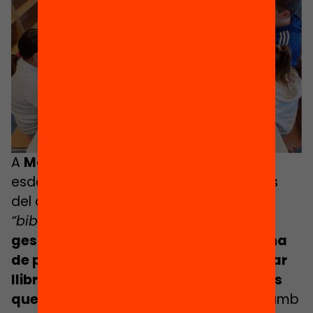
A
Mollerussa
, la biblioteca escolar ha
esdevingut un dels espais més estimats
del centre gràcies al
projecte de
“bibliopati”
. Cada dia,
alumnes de 6è
gestionen la biblioteca durant l’estona
de pati, ajudant els més petits a trobar
llibres, fer préstecs i descobrir lectures
que els captivin
. Aquesta tasca es fa amb