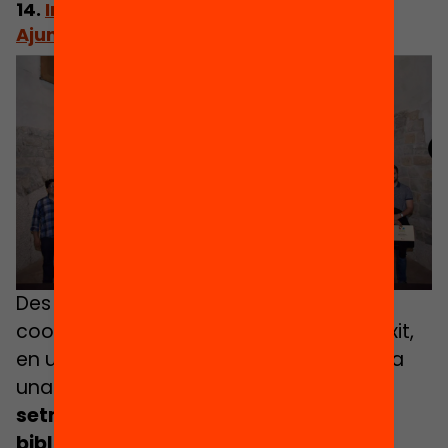
14.
Implementar Lecxit des d’un
Ajuntament: l’exemple de Pamplona
Des de 2016, l’Ajuntament de Pamplona
coordina directament el programa Lecxit,
en una aposta clara per fer de la lectura
una política pública. Amb
sessions
setmanals de lectura a escoles i
biblioteques, i amb voluntariat