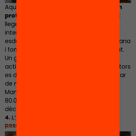
Aquest projecte
converteix els joves en
protagonistes de tot el procés literari
:
llegeixen, debaten, trien finalistes i
interactuen amb els autors. El premi
esdevé una eina de participació ciutadana
i fomenta la lectura crítica en comunitat.
Un gran jurat juvenil organitza múltiples
activitats i durant dos o tres dies els autors
es desplacen a
Cartagena
per participar
de múltiples activitats. El premis
Mandrache han comptat amb més de
80.000 lectors al llarg de les seves dues
dècades de trajectòria.
4.
L’Escola Pompeu Fabra de Mollerussa
posa de moda la biblioteca escolar