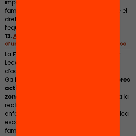
impulsen formacions per a docents i
famílies, amb una mirada integral sobre el
dret a llegir com a porta d’accés a
l’equitat.
13.
Adaptar Lecxit a Galícia: el germen
d’una xarxa de suport a la infància en risc
La
Fundació Meniños
ha sabut integrar
Lecxit en una estratègia més àmplia
d’acompanyament educatiu i social a
Galícia. Amb
més de 260 parelles lectores
actives, el programa es desplega a
zones rurals i disperses
, adaptant-se a la
realitat territorial i familiar. El seu
enfocament comunitari i preventiu implica
escoles, serveis socials, voluntariat i
famílies, generant entorns de