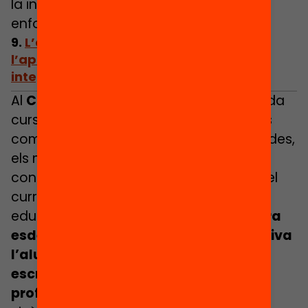
la inclusió educativa i social des d’un
enfocament pedagògic i emocional.
9.
L’escola d’Oviedo que impulsa
l’aprenentatge a través de projectes
integrals
Al
CEIP Germán Fernández Ramos
, cada
curs gira al voltant d’un centre d’interès
comú: el Camí de Santiago, les Olimpíades,
els mitjans de comunicació… Aquest fil
conductor estructura totes les àrees del
currículum i implica tota la comunitat
educativa. D’aquesta manera,
la lectura
esdevé una eina transversal que motiva
l’alumnat, promou l’expressió oral i
escrita, i obre camins de comprensió
profunda
. L’escola fa de la lectura una