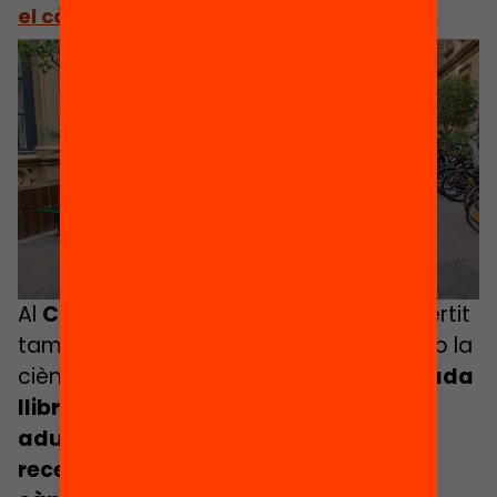
el càncer (Hospital Clínic de Barcelona)
Al
Clínic de Barcelona
, llegir s’ha convertit
també en una forma de col·laborar amb la
ciència. Amb
el projecte
Girem Full!
, cada
llibre llegit i ressenyat per un infant o
adult equival a una donació per a la
recerca en immunoteràpia contra el