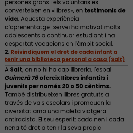
persones grans i els voluntaris es
converteixen en «llibres», en
testimonis de
vida
. Aquesta experiència
d’aprenentatge-servei ha motivat molts
adolescents a continuar estudiant i ha
despertat vocacions en l’àmbit social.
2.
Reivindiquem el dret de cada infant a
tenir una biblioteca personal a casa (Salt)
A
Salt
, on no hi ha cap llibreria, l’espai
Guimerà 76
ofereix llibres infantils i
juvenils per només 20 o 50 cèntims.
També distribueixen llibres gratuïts a
través de vals escolars i promouen la
diversitat amb una maleta viatgera
antiracista. El seu esperit: cada nen i cada
nena té dret a tenir la seva propia