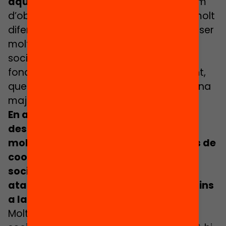
aquesta gent, però molt limitada.
Hem
d’obrir la capacitat d’arribar a públics molt
diferents a partir de causes que poden ser
molt comunes i ser un actor d’aquesta
societat civil que treballa pels drets
fonamentals, per un millor medi ambient,
que es mou per una comunitat forta i una
major cohesió social.
En aquest context d’augment de
desigualtats socials i polarització,
moltes organitzacions internacionals de
cooperació i que lluiten per la justícia
social es veuen questionades i
atacades. Des de les Nacions Unides fins
a la Creu Roja i entitats comunitàries.
Moltes entitats i organitzacions de la