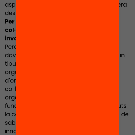
aspectes positius però que també genera
desigualtat.
Per què és més important que mai
col·laborar, cooperar i promoure
involucració?
Perquè cap dels reptes que tenim per
davant poden tenir solucions només d’un
tipus d’organitzacions, ja no dic d’una
organització, sinó d’un tipus
d’organitzacions. Hem d’anar cap a
col·laboracions més intersectorials. Una
organització com la Bofill, que és una
fundació que té com un dels seus atributs
la capacitat de ser pionera i innovar, ha de
saber col·laborar amb altres entitats
innovadores. El
Hub Social
és un bon