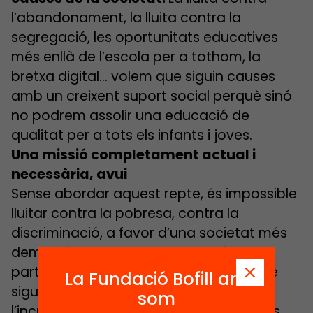
l’abandonament, la lluita contra la
segregació, les oportunitats educatives
més enllà de l’escola per a tothom, la
bretxa digital… volem que siguin causes
amb un creixent suport social perquè sinó
no podrem assolir una educació de
qualitat per a tots els infants i joves.
Una missió completament actual i
necessària, avui
Sense abordar aquest repte, és impossible
lluitar contra la pobresa, contra la
discriminació, a favor d’una societat més
democràtica, d’una societat més
participativa. Per tant, no és només que
La Fundació Bofill ara
sigui un repte actual, sinó que amb
som
l’increment que hi ha de les desigualtats