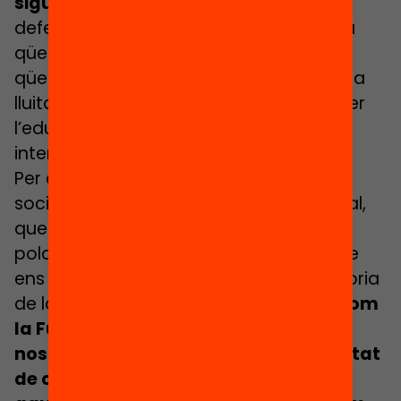
siguin causes transversals.
Que la
defensa dels drets humans no sigui una
qüestió d’esquerres o dretes, sinó una
qüestió que involucra a tothom. O que la
lluita contra el canvi climàtic i la lluita per
l’educació universal de qualitat ens
interpel·lin a tots.
Per això són fonamentals entitats de la
societat civil que generen cohesió social,
que són capaces de trencar aquesta
polarització amb causes i banderes que
ens han d’unir almenys a una gran majoria
de la població.
Perquè si les entitats com
la Fundació Bofill només anem als
nostres convençuts, la nostra capacitat
de convèncer serà molt nítida amb