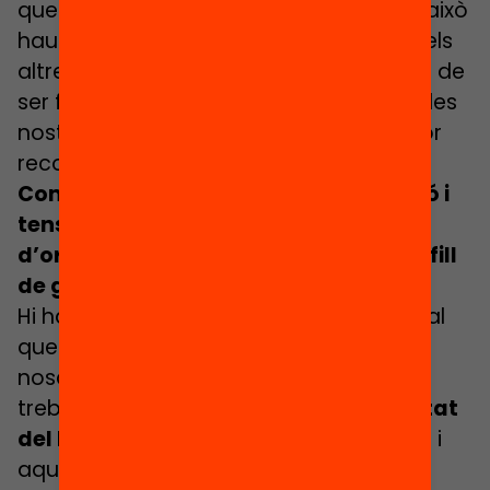
que mai. I segur que ens atacaran, per això
haurem de saber connectar més amb els
altres i fer les coses amb humilitat. Hem de
ser ferms amb les nostres conviccions, les
nostres causes i hem de buscar el major
recolzament social.
Com pot afectar aquesta polarització i
tensionament social a la capacitat
d’organitzacions com la Fundació Bofill
de generar canvis socials?
Hi ha quatre elements del context actual
que el fan difícil per una entitat com
nosaltres i les persones amb les quals
treballem per la causa. Una és que
l’estat
del benestar està perdent pistonada,
i
aquesta evolució negativa es pot