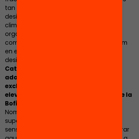
tan rellevant actuar davant de les
desigualtats econòmiques, socials,
climàtiques, de salut… i que diferents
organitzacions treballin diferents
components d’aquesta desigualtat, com
en el cas de la Fundació Bofill en les
desigualtats educatives.
Catalunya té un 34,8% d’infants i
adolescents en risc de pobresa o
exclusió social, una de les taxes més
elevades d’Europa. Per què el focus de la
Bofill es centra en l’educació avui?
Només amb l’educació no es poden
superar les desigualtats socials, però
sense l’educació serà impossible capgirar
aquesta realitat preocupant que tenim a