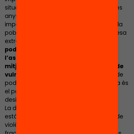
situacions de pobresa extrema. Els últims
anys hem tingut creixements del PIB
importants però no aconseguim reduir la
població que viu en situacions de pobresa
extrema.
La desigualtat concentra el
poder en poques mans i trenca
l’ascensor social, condemna classes
mitjanes anar-se’n cap a situacions de
vulnerabilitat.
Abans la concentració de
poder era del poder econòmic, però ara és
el poder tecnològic i el poder de la
desinformació.
La desigualtat, en molts països, també
està lligada a l’expressió de situacions de
violència. Quanta més desigualtat, més
fractura social, més violència. Per això és