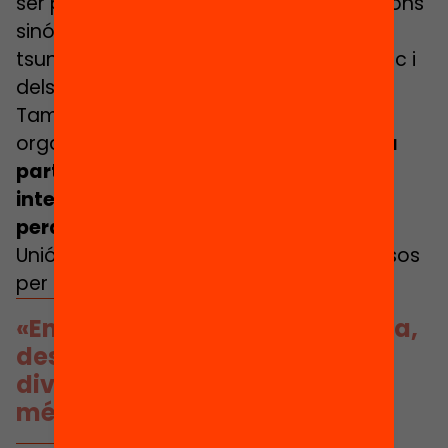
ser portaveus públics de les seves accions
sinó que són atacades. I és també un
tsunami des del punt de vista tecnològic i
dels algoritmes que ens regulen a tots.
També està afectant les ONG i
organitzacions de la societat civil.
Bona
part de les organitzacions
internacionals en dos o tres anys
perdran un 30% dels seus recursos
i la
Unió Europea també està reduint recursos
per gastar en defensa.
«En moments de por, la defensa,
desmuntar polítiques de
diversitat, de cohesió… poden
més que l’equitat»