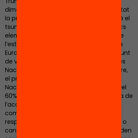
Trump és un tsunami en diferents
dimensions. Els primers afectats han estat
la pròpia població d’Estats Units, perquè el
tsunami Trump s’està carregant els pocs
elements que hi havia als Estats Units de
l’estat del benestar tal com l’entenem a
Europa. També és un tsunami des del punt
de vista de les relacions multilaterals. Les
Nacions Unides no saben com sobreviure,
el pressupost de les agències de les
Nacions Unides està caient entre el 30 i el
60%. És un tsunami des del punt de vista de
l’acceptació de la diversitat. Les
companyies havien avançat molt en
responsabilitat i polítiques de diversitat o
canvi climàtic, i ara veuen que ja no poden