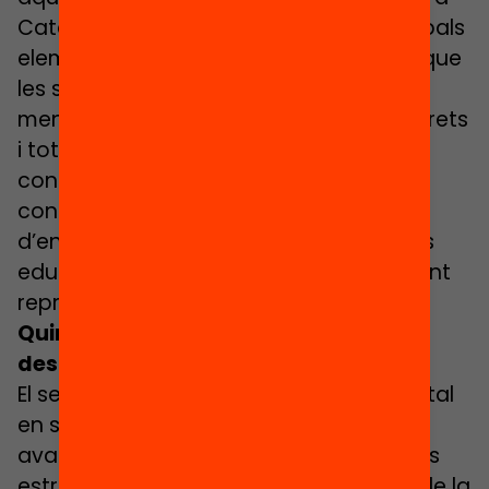
Catalunya. L’educació és un dels principals
elements cohesionadors i que permet que
les societats avancin perquè els que
menys tenen puguin gaudir de tots el drets
i totes les oportunitats sense estar
condicionats des de naixement per les
condicions de partida. I això ho hem
d’enfortir per evitar que les desigualtats
educatives es converteixin en un element
reproductor de les desigualtats socials.
Quin rol té la societat civil en els
desafiaments actuals?
El sector social i cívic té un rol fonamental
en sostenir les democràcies. Els països
avancen quan hi ha unes societats civils
estructurades, que defensen els drets de la