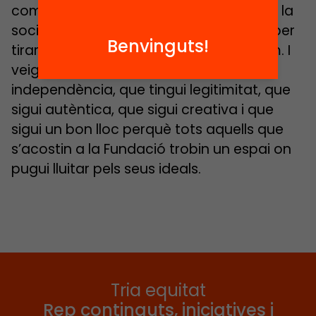
comunitat educativa, però també amb la
societat, amb organitzacions de base per
Benvinguts!
tirar endavant les causes que impulsem. I
veig una fundació que tingui
independència, que tingui legitimitat, que
sigui autèntica, que sigui creativa i que
sigui un bon lloc perquè tots aquells que
s’acostin a la Fundació trobin un espai on
pugui lluitar pels seus ideals.
Tria equitat
Rep continguts, iniciatives i