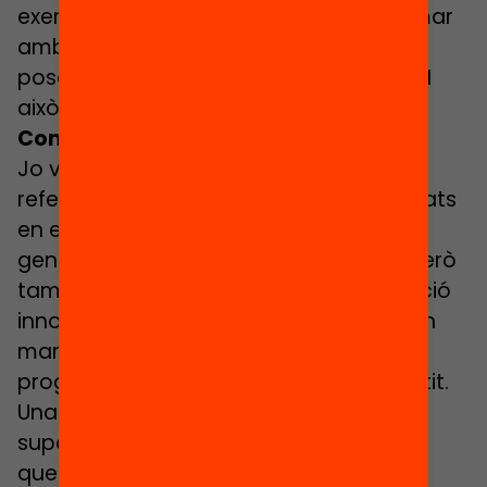
exemple de com generar aliances i sumar
amb organitzacions diferents que es
posen d’acord al voltant d’un propòsit. I
això genera ponts.
Com veus la Fundació en 10 anys?
Jo veig una Bofill en 10 anys com un
referent en la lluita contra les desigualtats
en el món educatiu. Que és capaç de
generar processos de canvi sistèmic. Però
també que és capaç de ser una fundació
innovadora i emprenedora per posar en
marxa solucions creatives com els
programes que ja tenim en aquest sentit.
Una fundació col·laborativa i amb un
suport creixent per part de la societat. I
que ens permeti connectar amb la