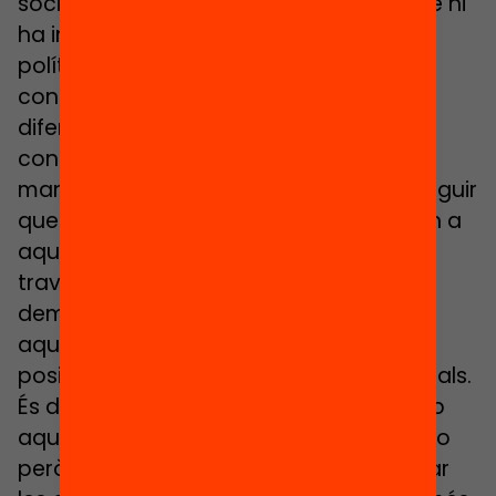
societat civil es veuen atacades perquè hi
ha interessos. Hi ha una sèrie de forces
polítiques i moviments que tenen una
concepció del que és la societat molt
diferent del que han estat els grans
consensos dels últims anys. I una de les
maneres que tenen d’actuar és aconseguir
que més sectors de la població s’agafin a
aquestes idees i que són molt hàbils a
través de les xarxes socials, i l’altra és
demonitzar, atacar, castigar, a totes
aquestes organitzacions que es
posicionen a favor dels drets fonamentals.
És desagradable i hem de conviure amb
aquest context més hostil i gestionar-ho
però sense que ens limiti. I has de buscar