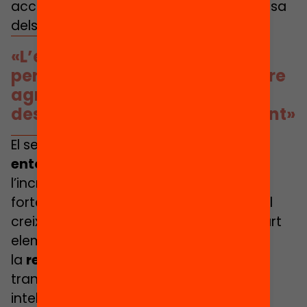
accentuar amb l’increment de la despesa
dels estats en defensa i armament.
«L’estat del benestar està
perdent pistonada i es pot veure
agreujat amb i’increment de
despesa en defensa i armament»
El segon és com
la societat està
entomant els canvis migratoris
i
l’increment de la diversitat. El tercer, la
forta
polarització
de la societat amb el
creixement de la desinformació. I el quart
element que és important és el de
la
revolució tecnològica
i la forta
transformació que comporta la
intel·ligència artificial, que té molts