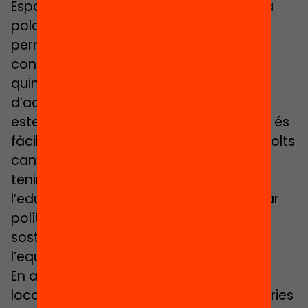
Espanya està entre els cinc països on la
polarització és més intensa i més
permanent. Això vol dir que aquests
consensos que necessitem, per segons
quines causes socials, són més difícils
d’aconseguir. I en el món de l’educació
estem cansats de això. El panorama no és
fàcil, és un panorama d’incertesa, de molts
canvis i la gent tenim por. I en aquest
tenim por guanya més la defensa que
l’educació. Guanya molt més desmuntar
polítiques de diversitat, de cohesió, de
sosteniment d’una xarxa social, que no
l’equitat.
En aquests contextos, organitzacions
locals i internacionals són més necessàries