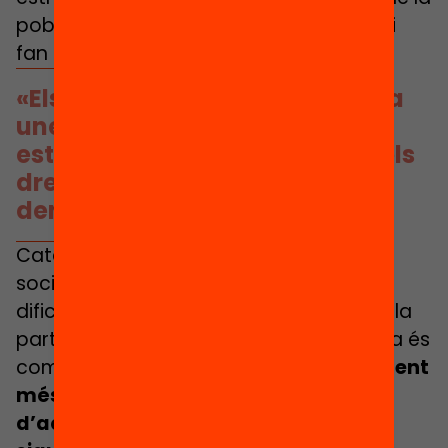
població, que denuncien, es mobilitzen i
fan que les coses realment avancin.
«Els països avancen quan hi ha
unes societats civils
estructurades, que defensen els
drets de la població, que
denuncien, es mobilitzen»
Catalunya és un bon exemple d’una
societat civil ben estructurada, però la
dificultat que tenim actualment és que la
participació en una societat polaritzada és
complexa. L
a polarització social està fent
més difícil que les causes que moltes
d’aquestes organitzacions defensen