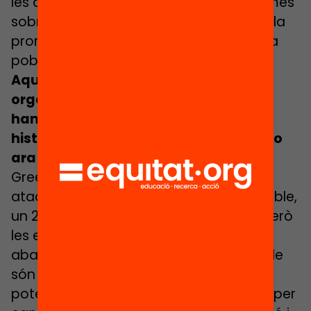
les aliances suficients per poder no només
sobreviure, sinó avançar i prosperar en la
promoció dels canvis que la societat i la
població més vulnerable necessita.
Aquestes crítiques i atacs a les
organitzacions socials no són noves,
han passat en altres moments de la
història. Això ens ha de tranquil·litzar o
ara hi ha altres moments d’alarma?
Greenpeace sempre ha viscut amb els
atacs i ha tingut un 60% de gent favorable,
un 20% neutral i un 20% desfavorable. Però
les eines que actualment tenen al seu
abast les persones del 20% desfavorable
són molt més potents que abans. I el
potencial per arribar a molta més gent per