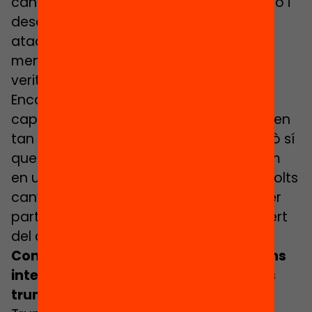
canals digitals i promoure desinformació i
desconfiança, per generar uns
atacs
trumpistes
, dir coses que són
mentides però que semblen grans
veritats…
Encara que abans hi havia atacs, la
capacitat d’incidència que tenien no eren
tan forts com els que tenen ara. Per això sí
que ens ha de preocupar, perquè estem
en un context de molta incertesa, de molts
canvis i de por. I d’una gran dificultat per
part molta gent de distingir el que és cert
del que no és cert i tenir sentit crític.
Com s’estan preparant organitzacions
internacionals davant aquests atacs
trumpistes?