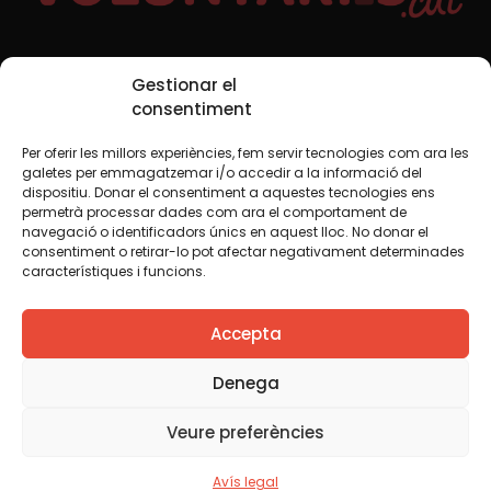
Xarxes Socials
Gestionar el
consentiment
Per oferir les millors experiències, fem servir tecnologies com ara les
TWT
YTB
IG
FB
IN
galetes per emmagatzemar i/o accedir a la informació del
dispositiu. Donar el consentiment a aquestes tecnologies ens
permetrà processar dades com ara el comportament de
navegació o identificadors únics en aquest lloc. No donar el
consentiment o retirar-lo pot afectar negativament determinades
Avís legal
Política de cookies
característiques i funcions.
Creiem que el coneixement s’ha de compartir. Per això
Accepta
fem servir una llicència Creative Commons, llevat que en
algun material indiquem el contrari. Us animem a copiar,
redistribuir, remesclar o transformar i crear els continguts
Denega
propis d’aquest web, per a qualsevol finalitat, inclosa la
comercial. Només us demanem que reconegueu
Veure preferències
l’autoria de la creació original.
Avís legal