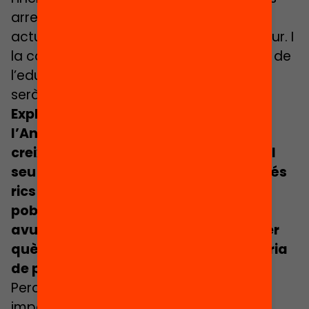
arreu del món és una causa de molta
actualitat i malauradament de molt futur. I
la contribució de la Fundació en l’àmbit de
l’educació crec que és fonamental i ho
serà encara més.
Explica la Marga León, directora de
l’Anuari de l’Educació, que no només
creixen les desigualtats sinó també el
seu impacte (als anys seixanta els més
rics no vivien molt més que els més
pobres i ara sí). Les desigualtats són
avui un risc més gran que l’any 69? Per
què la desigualtat és un risc que hauria
de preocupar més?
Perquè les desigualtats condemnen
importants parts de la població a