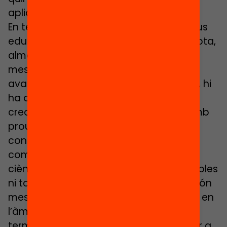
apliquem.
En tercer lloc, hi ha determinats objectius
educatius pels quals la ciència no compta,
almenys encara, amb instruments de
mesura adequats que ens permetin
avaluar el seu grau d’assoliment. De fet, hi
ha objectius educatius, com ara la
creativitat o la solidaritat, pels quals amb
prou feines tenim una definició
consensuada que ens permeti fer
comparacions efectives. Per últim, la
ciència no podrà oferir respostes infal·libles
ni tan sols per aquells objectius que sí són
mesurables. Les respostes de la ciència en
l’àmbit educatiu s’han d’entendre en
termes probabilístics, de manera similar a