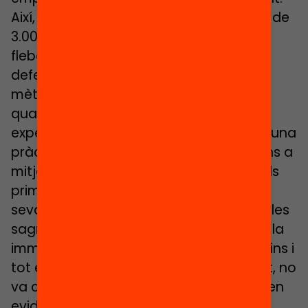
Així, els metges van confiar durant més de
3.000 anys en tractaments com la
flebotomia (la sagnia), i fins i tot la van
defensar de manera vehement com a
mètode molt eficaç per a tractar
qualsevol malaltia. Segons la seva
experiència personal, la flebotomia era una
pràctica «que funcionava». No va ser fins a
mitjan segle XIX, quan es van realitzar els
primers estudis científics per establir la
seva eficàcia, que es va concloure que les
sagnies no només no eren efectives en la
immensa majoria dels casos, sinó que fins i
tot eren perjudicials. La medicina, de fet, no
va començar a basar la seva pràctica en
evidències científiques de manera