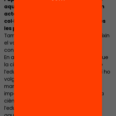
aquest apropament no és més que un
acte de col·laboració. I en una
col·laboració cal la implicació de totes
les parts.
També cal que ambdues parts assumeixin
el valor i les limitacions de la seva
contribució a l’objectiu comú.
En aquest sentit, seria un error pensar que
la ciència pretengui marcar la pauta de
l’educació. De fet, per molt que algú així ho
volgués, no ho podria aconseguir de
manera efectiva, perquè la ciència té
importants limitacions. Per començar, la
ciència no pot decidir els objectius de
l’educació. Fonamentalment perquè
aquests no responen a una pregunta