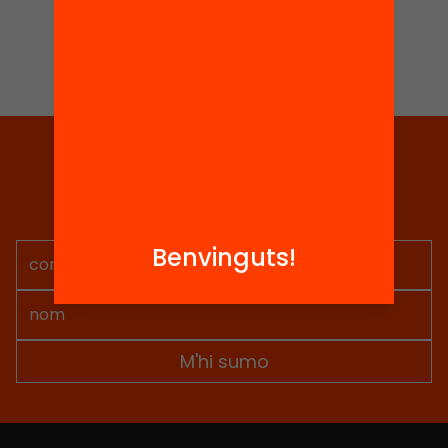
Tria equitat
Rep continguts, iniciatives i
projectes per implicar-te.
Benvinguts!