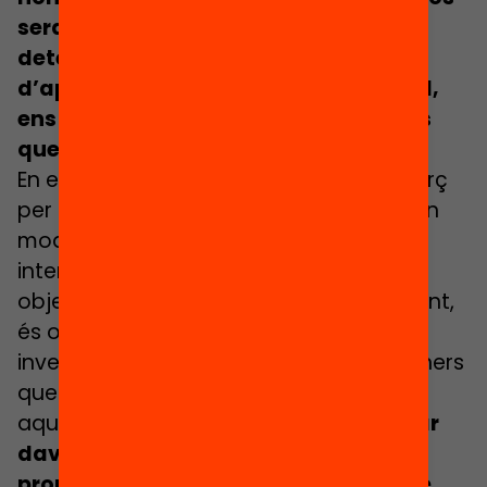
seran els més eficaços en la nostra
determinació per assolir els objectius
d’aprenentatge, sinó que, en especial,
ens pot prevenir d’aquelles inversions
que no tinguin cap fonament.
En efecte, és evident que si fem un esforç
per canviar una pràctica educativa o un
model organitzatiu ho farem amb la
intenció de millorar els resultats en els
objectius que ens hem proposat. Per tant,
és obvi que voldrem evitar qualsevol
inversió de temps, dedicació, il·lusió i diners
que no promogui aquesta millora. En
aquest sentit,
la ciència ens pot alertar
davant de propostes que no
proporcionin beneficis o, fins i tot, que