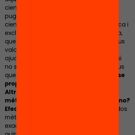
científica, és a dir, una pregunta que es
pugui resoldre per mitjà del mètode
científic. Aquesta decisió correspon única i
exclusivament a la comunitat educativa,
que l’ha de prendre amb base en els seus
valors. En segon lloc, la ciència no pot
ajudar a guiar cap pràctica educativa si
no s’estableixen abans aquests objectius
que mencionava
. Sense objectius, sense
propòsit, no hi pot haver recerca.
Altrament, com podríem saber si un
mètode didàctic concret és efectiu o no?
Efectiu per a què?
Si volem comparar dos
mètodes, necessitem determinar
exactament què compararem, és a dir,
quins objectius perseguim quan els