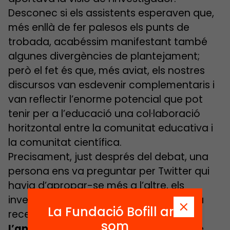
Desconec si els assistents esperaven que,
més enllà de fer palesos els punts de
trobada, acabéssim manifestant també
algunes divergències de plantejament;
però el fet és que, més aviat, els nostres
discursos van esdevenir complementaris i
van reflectir l’enorme potencial que pot
tenir per a l’educació una col·laboració
horitzontal entre la comunitat educativa i
la comunitat científica.
Precisament, just després del debat, una
persona ens va preguntar per Twitter qui
havia d’apropar-se més a l’altre, els
investigadors a l’aula, o els docents a la
La Fundació Bofill ara
recerca. La meva resposta va ser
que
som
l’apropament ha de ser mutu, perquè