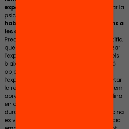
experiència personal.
Com va subratllar la
psicòloga Ziva Kunda:
«les persones
habitualment arriben a les conclusions a
les que volen arribar»
.
Precisament és aquí on el mètode científic,
que simplement consisteix a sistematitzar
l’experiència personal per alliberar-la dels
biaixos, tot dissenyant eines d’avaluació
objectives i recollint dades, supera
l’experiència personal a l’hora d’interpretar
la realitat. Un bon exemple d’això el podem
apreciar, novament, en una altra disciplina:
en aquest cas, la medicina. En efecte,
durant mil·lennis, la pràctica de la medicina
es va basar en la tradició i en l’experiència
empírica no analitzada sistemàticament.