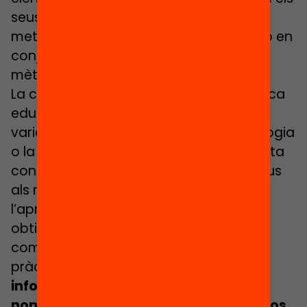
seus efectes a nivell de conjunt. La
meteorologia no sempre l’encerta, però en
conjunt ho fa molt més que cap altre
mètode de predicció del temps.
La ciència que pot contribuir a la pràctica
educativa prové de disciplines tan
variades com la neurociència, la psicologia
o la sociologia, entre d’altres, i ens aporta
coneixements tan bàsics com els relatius
als mecanismes cerebrals de
l’aprenentatge, així com evidències
obtingudes directament a les aules,
comparant rigorosament les diverses
pràctiques que s’hi porten a terme.
La
informació que ens proporciona no
només ens orienta sobre quins esforços