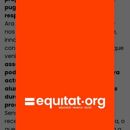
puguin provocar un empitjorament
respecte al que ja s’està fent.
Ara bé, la ciència no només pot ajudar-
nos a avaluar les propostes, diguem-ne,
innovadores, sinó que també pot
contribuir a determinar l’eficàcia d’allò que
venim fent. En realitat,
la recerca ja ha
assenyalat molts dels aspectes on
podríem millorar la pràctica educativa
actual si el que es desitja és que els
alumnes desenvolupin aprenentatges
duradors, transferibles, funcionals i
productius.
Sens dubte, hi haurà qui pensi que la
recerca en aquest àmbit és innecessària, o
que no pot aportar res que l’experiència a