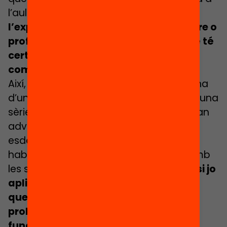
l’aula no faci ja evident. Per suposat,
l’experiència que s’obté fent de mestre o
professor és inestimable, però també té
certes limitacions que la ciència pot
complementar.
Així, per exemple, l’experiència quotidiana
d’una persona sempre està sotmesa a una
sèrie de mecanismes cognitius que la fan
advertir, interpretar i recordar els
esdeveniments de manera esbiaixada,
habitualment de forma que encaixin amb
les seves conviccions prèvies. Per això,
si jo
aplico un mètode que d’entrada crec
que funcionarà, tinc moltes
probabilitats de concloure que ha
funcionat, basant-me en la meva