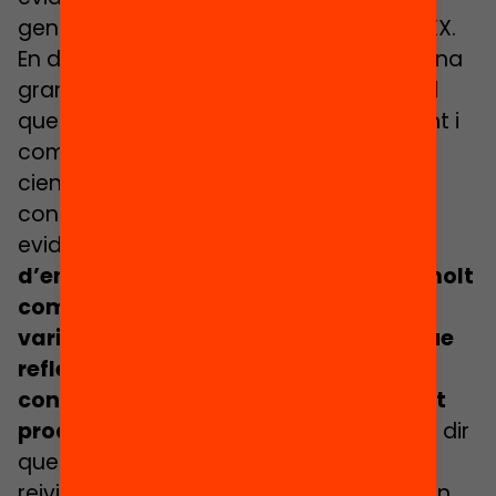
generalitzada fins a principis del segle XX.
En definitiva, penso que tenim davant una
gran oportunitat de fer un pas similar al
que va fer la medicina en el seu moment i
començar a incorporar el coneixement
científic com una eina fonamental per
contribuir a la pràctica educativa. És
evident que
els processos
d’ensenyament i aprenentatge són molt
complexos i depenen de moltes
variables, però ja tenim evidències que
reflecteixen que l’aplicació del
coneixement científic en educació pot
produir millores rellevants.
Això no vol dir
que haguem d’abandonar les
reivindicacions per una major inversió en