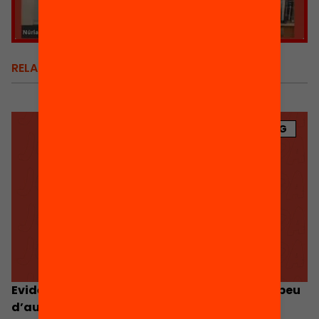
RELACIONATS
BLOG
Evidències per a la pràctica docent: notes a peu
d’aula