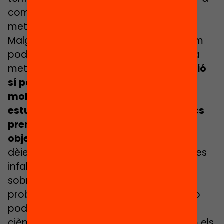
com hem d’entendre les previsions dels
meteoròlegs, salvant les distàncies.
Malgrat totes les seves limitacions, i com
podem apreciar a partir del símil amb la
meteorologia,
les ciències de l’educació
sí poden contribuir a l’hora de guiar
moltes de les decisions que docents,
estudiants, famílies, directius i polítics
prenen quan tracten d’assolir els
objectius educatius establerts.
Com
dèiem, en cap cas podran oferir receptes
infal·libles, però sí ens podran orientar
sobre quines decisions tindran major
probabilitat de reeixir. Això vol dir que no
podrem apreciar la contribució de la
ciència a l’educació a no ser que mirem els