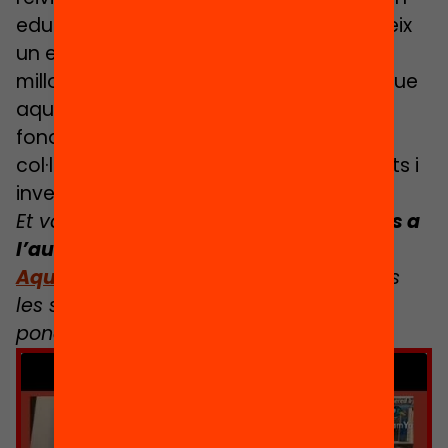
educació, ni molt menys, però ens ofereix
un escenari en què tot esforç pot estar
millor invertit. En qualsevol cas, per tal que
aquest escenari sigui possible, allò
fonamental serà construir un relació de
col·laboració bidireccional entre docents i
investigadors.
Et vas perdre la jornada
‘Les evidències a
l’aula: una educació amb fonament’
?
Aquí pots recuperar
els vídeos de totes
les sessions i les presentacions dels
ponents.
Feu clic per acceptar màrqueting
galetes i activar aquest contingut