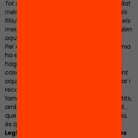
Tot i estar també confinat/da, he treballat
més que mai, sense poder estar amb els
fills/es. He patit molt al no poder veure els
meus pares, molts neguits se m’acumulen
aquests dies”.
Per a totes les famílies, aquesta pandèmia
ha estat molt difícil de gestionar: han
hagut de compaginar feina, cura de la
casa, dels fills/es, d’altres familiars, essent
aquest un esforç titànic. Validar, legitimar i
reconèixer aquest sobreesforç de les
famílies, algunes en habitatges molt petits,
amb mancances econòmiques, de salut…
que dificulten encara més la convivència,
és quelcom a tenir present.
Legitimar tot el que han fet les famílies