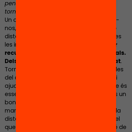
pensava que tindria tantes ganes de
tornar a la feina”.
Un cop tornem a la normalitat, retrobar-
nos, encara que amb mascaretes, amb
distància de seguretat i respectant totes
les indicacions sanitàries,
ha d’implicar
recuperar i restablir les relacions socials.
Dels grans. Dels petits. De la comunitat
.
Tornar a reprendre els nostres vincles, des
del cara a cara i la proximitat. Valorant i
ajudant a que els infants valorin allò que és
essencial i que ens humanitza. Potser és un
bon moment per reinventar noves
maneres de relacionar-nos per tal que la
distància no impliqui un aïllament com el
que en molts casos ha generat. I també de