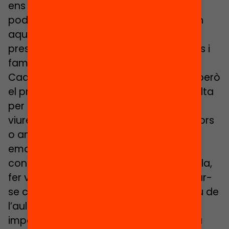
ens genera angoixa i malestar. El que sí
podem afirmar és, que si ens trobem en
aquest escenari, caldrà més que mai la
presència efectiva i afectiva de mestres i
famílies per acompanyar els infants.
Cadascú des del seu lloc i al seu nivell, però
el professorat té una de les claus de volta
per tal que els infants que els ha tocat
viure això no esdevinguin adults amb pors
o amb greus dificultats relacionals i
emocionals. La presència virtual, el
contacte amb els i les companyes d’aula,
fer videotrucades per xerrar, per explicar-
se coses, en definitiva, traslladar el caliu de
l’aula a la xarxa és un dels reptes més
importants que la comunitat educativa