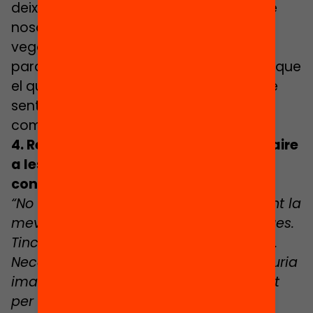
deixant que s’expressin. I reconèixer que
nosaltres també ens hem sentit de
vegades desbordats els ajuda a posar
paraules a les emocions, i a adonar-se que
el que senten no és gens diferent al que
sentim els adults. Això els fa sentir
compresos, escoltats, validats.
4. Reinventem-nos: donem un altre caire
a les nostres relacions socials i al
contacte amb l’entorn.
“No em pensava que trobés a faltar tant la
meva família i els meus amics i amigues.
Tinc la necessitat urgent d’abraçar-los.
Necessito respirar la natura. Mai no hauria
imaginat que l’escola fos tan important
per a la vida dels meus fills/es. No