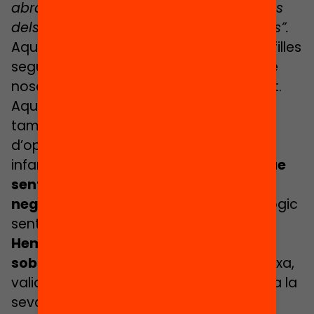
abraçades de la meva àvia, les bromes
dels tiets i les aventures amb els cosins”.
Aquests pensaments dels nostres fills i filles
segur que els podem reconèixer: també
nosaltres hem sentit quelcom semblant.
Aquesta situació de confinament, però,
també pot esdevenir una finestra
d’oportunitat per a educar els nostres
infants:
aprendre que les emocions que
sentim, encara que aquestes siguin
negatives, són vàlides i naturals.
És lògic
sentir-se malament i angoixat.
Hem de permetre que puguin parlar
sobre això
, escoltar-los en la seva queixa,
validar-la, mirar-los als ulls, posar-nos a la
seva alçada, acollint el plor o l’enuig,