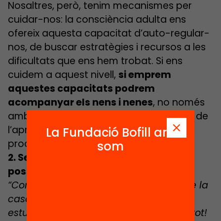
Nosaltres, però, tenim mecanismes per
cuidar-nos: la consciència adulta ens
ofereix aquesta capacitat d’auto-regular-
nos, de buscar estratègies i recursos a les
dificultats que ens hem trobat. Si ens
cuidem a aquest nivell,
si emprem
aquestes capacitats podrem
acompanyar els nens i nenes
, no només
amb les estratègies que tenim sinó des de
l’aprenentatge vicari (aquell que es
La Fundació Bofill ara
produeix per imitació i modelatge).
som
2. Sense les famílies no hagués estat
possible!
“Comprar, cuinar, rentadores, neteja de la
casa i a més… ajudar al meu fill/a a
estudiar, semblava que no arribava a tot!