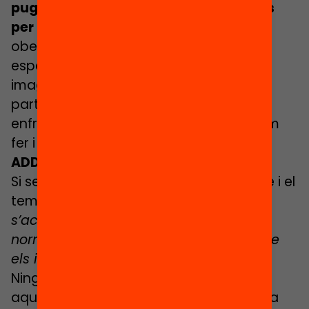
puguin trobar fórmules participatives
per al futur
. Amb una visió optimista,
oberta a la creativitat i sobretot que
esperoni a aprendre de l’experiència, a
imaginar com volem que sigui el món a
partir d’ara, a quins reptes cal que ens
enfrontem plegats, a decidir què podem
fer i com.
ADDENDA: I si seguim confinats, què?
Si seguim confinats… aquest és el dubte i el
temor de la majoria de nosaltres.
Quan
s’acabarà tot això? Com serà la “nova
normalitat”? Com serà un pati en el que
els infants no poden jugar entre ells?
Ningú, a data d’avui, no pot respondre
aquestes preguntes, i aquesta incertesa