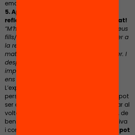
emocional.
5. Aprenem de l’experiència: diàleg,
reflexió, comprensió crítica i creativitat!
“M’ha costat molt fer-li entendre als meus
fills/es que el millor per a nosaltres, i per a
la resta, era estar tancats perquè jo
mateix també m’havia d’autoconvèncer. I
després del viscut, amb tot el que ha
implicat, amb la incertesa actual, com
ens imaginem el món?”
L’experiència viscuda a nivell social i
personal, de confinament i obediència, pot
ser aprofitada per a dialogar i reflexionar al
voltant de cada vivència individual que, de
ben segur, no sempre haurà estat positiva
i compartida per tothom.
A les escoles pot