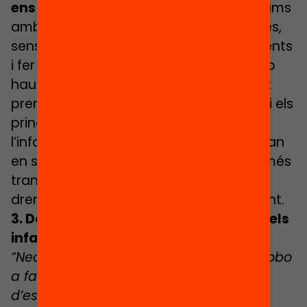
ens apropa a elles
, permet que els lligams
amb l’escola siguin més forts. Sense elles,
sense la seva capacitat per estar presents
i fer front a les adversitats, els infants ho
haurien patit molt més. I és que, seguint
premisses de la pedagogia sistèmica, si els
principals sistemes que tenen cura de
l’infant, com són la família i l’escola, estan
en sintonia, el nen/a està més en pau, més
tranquil. Es trobarà més acollit i podrà
drenar millor el malestar del confinament.
3. Donem la paraula a les emocions dels
infants!
“Necessito estar amb la meva colla. Trobo
a faltar la meva tutora. Estic cansada
d’estar a casa. Trobo a faltar les