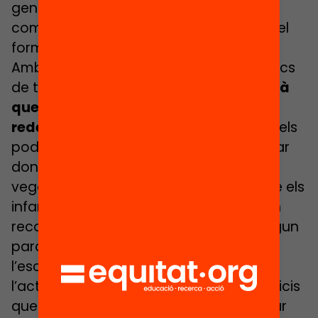
generar noves fórmules de participació
comunitàries, reals i possibles, malgrat el
format no sigui el convencional.
Amb la tornada als centres (escoles, llocs
de treball, equipaments…) també
caldrà
que ens donem la possibilitat de
redescobrir els espais
. D’explorar com els
podem habitar, com ens podem vincular
donada la nova situació. Oferint a la
vegada, propostes i accions per tal que els
infants, acompanyats dels adults pugin
reconnectar amb la natura (visitant algun
parc proper al centre, cuidant l’hort de
l’escola…) i potenciant l’exercici físic i
l’activitat a l’aire lliure per tots els beneficis
que impliquen a nivell de salut i benestar