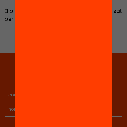
El programa Komtü és un projecte impulsat
per la
Fundació Privada Nous Cims
Tria equitat
Rep continguts, iniciatives i
projectes per implicar-te.