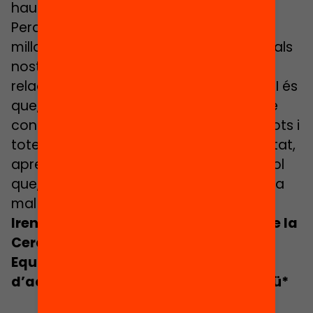
haurà d’enfrontar.
Perquè al capdavall, no penseu que el
millor aprenentatge que podem donar als
nostres infants és que creixin estant en
relació amb un mateix i amb els altres? I és
que, malgrat les adversitats, haurem de
confiar plenament en la capacitat de tots i
totes per fer front a aquesta nova realitat,
aprenent de l’experiència i amb el consol
que, tal com diu la dita popular, “no hi ha
mal que duri cent anys”.
Irene de Luís, Carles Bosch i Maribel de la
Cerda
Equip tècnic del Projecte
d’acompanyament emocional Komtü*