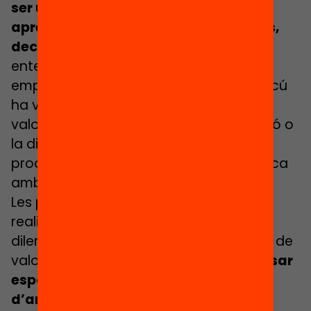
ser un bon moment per comprendre i
aprendre de la diversitat de posicions,
decisions i opinions
. També d’ajudar a
entendre la importància del bé comú o
empatitzar amb la manera com cadascú
ha viscut aquesta situació. Treballant
valors com la llibertat, el dret d’expressió o
la diversitat, a través del diàleg, els
processos reflexius i la comprensió crítica
amb els infants.
Les propostes i activitats que es poden
realitzar són molt diverses: simulacions,
dilemes morals, exercicis de clarificació de
valors… Però a més, serà necessari
pensar
espais i propostes en els que, a més
d’analitzar l’experiència viscuda, es