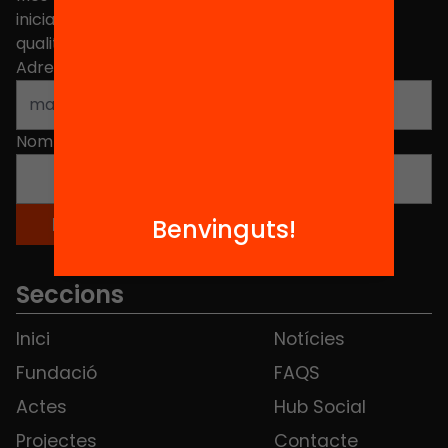
iniciatives, propostes i projectes per millorar la
qualitat de l'educació a Catalunya.
Adreça electrònica
*
Nom
*
Benvinguts!
Seccions
Inici
Notícies
Fundació
FAQS
Actes
Hub Social
Projectes
Contacte