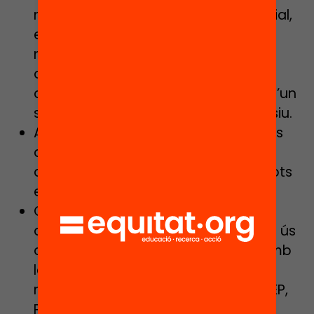
no docent (tècnics d’integració social,
educadors socials, psicòlegs,
mediadors…), que permeti un treball
d’acollida i seguiment d’aquells
alumnes i famílies que requereixen d’un
suport social i emocional més intensiu.
Adequació de la dotació de recursos
digitals al centre i disponibilitat de
dispositius mòbils garantida per a tots
els alumnes.
Garantir tots els suports del Decret
d’escola inclusiva que el centre, fent ús
de la seva autonomia i en relació amb
les entitats de l’entorn, consideri
necessaris: suports “addicionals” (SEP,
PIM, reforç escolar, aules d’acollida i