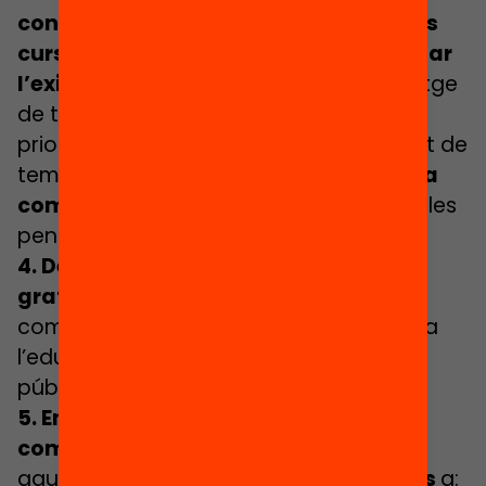
continguts d’aprenentatge de tots els
cursos
, des d’un doble criteri:
Flexibilitzar
l’exigència
de continguts d’aprenentatge
de tots els cursos, revisant les
prioritzacions d’aprenentatges i buidant de
temari allà on calgui.
Aplicar una lògica
competencial
i de sabers imprescindibles
pensats en clau de cicle o etapa.
4. De forma general,
garantir la
gratuïtat de totes les activitats
complementàries i materials de treball a
l’educació obligatòria, en els centres
públics i concertats.
5. En el cas dels
centres de màxima
complexitat
i de l’alumnat desafavorit,
aquesta
gratuïtat hauria d’estendre’s
a: