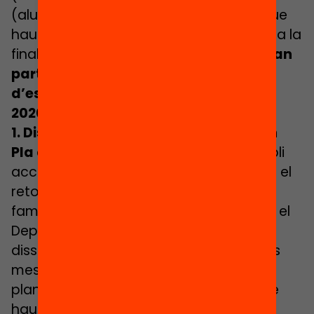
(alumnat i entorns més vulnerables), que
haurien de garantir-se des de l’inici fins a la
finalització del curs. I tanmateix,
una gran
part d’aquestes mesures haurien
d’estabilitzar-se més enllà del curs
2020-2021.
1. Disposar cada centre educatiu d’un
Pla d’acollida post-crisi
, que contempli
accions i dispositius adreçats a facilitar el
retorn a l’escola d’alumnes, mestres i
famílies. Amb la col·laboració d’experts, el
Departament d’Educació hauria de
dissenyar quines haurien de ser les línies
mestre i els recursos bàsics d’aquests
plans (p.ex. reforçament dels EAPs), que
haurien de ser després adaptats pels