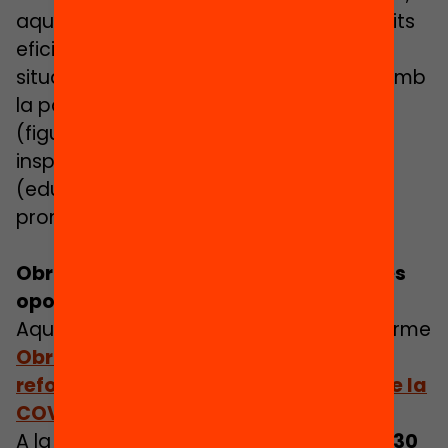
aquests plans han de contemplar circuits
eficients d’identificació i tractament de
situacions de risc, en xarxes d’atenció amb
la participació dels centres educatius
(figures de tutorització orientació),
inspecció i els serveis municipals
(educació, serveis socials, joventut,
promoció econòmica, salut…).
Obrim L’Educació: Per un país de noves
oportunitats
Aquestes mesures formen part de l’informe
Obrim l’educació. Mesures de xoc i
reformes prioritàries davant la crisi de la
COVID-19
.
A la primera part de l’informe apuntem
30