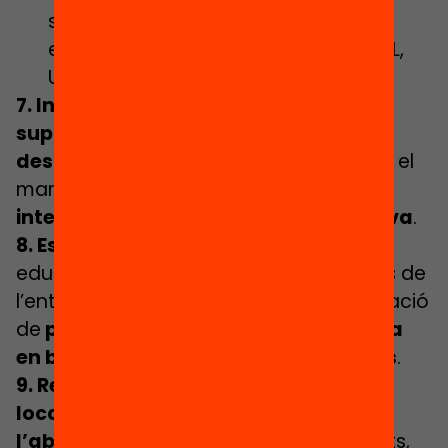
suport lingüístics, tutors
especialitzats…) i “intensius” (SIEI, SIAL,
UECs…).
7. Intensificar les
accions
suplementàries per a l’alumnat
desafavorit
en el conjunt d’escoles, en el
marc de les
mesures addicionals i
intensives del Decret d’escola inclusiva
.
8. Establir acords
entre els centres
educatius, els ajuntaments i les entitats de
l’entorn que facin realitat la implementació
de
plans de personalització educativa
en barris i per a alumnes desafavorits
.
9. Reforçament i execució dels
plans
locals de prevenció i lluita contra
l’absentisme
. Liderats pels ajuntaments,