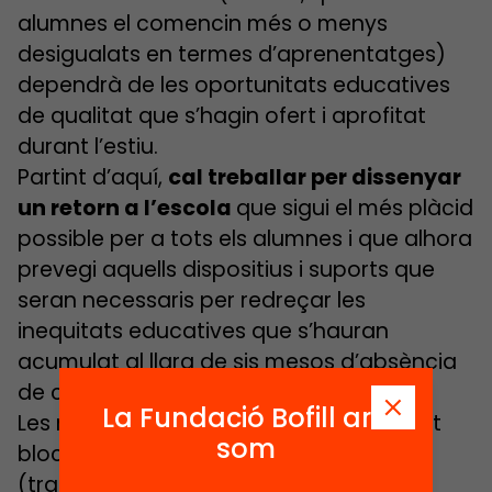
alumnes el comencin més o menys
desigualats en termes d’aprenentatges)
dependrà de les oportunitats educatives
de qualitat que s’hagin ofert i aprofitat
durant l’estiu.
Partint d’aquí,
cal treballar per dissenyar
un retorn a l’escola
que sigui el més plàcid
possible per a tots els alumnes i que alhora
prevegi aquells dispositius i suports que
seran necessaris per redreçar les
inequitats educatives que s’hauran
acumulat al llarg de sis mesos d’absència
de classes.
La Fundació Bofill ara
Les mesures que es proposen en aquest
som
bloc assenyalen actuacions generals
(transversals a l’alumnat) i focalitzades