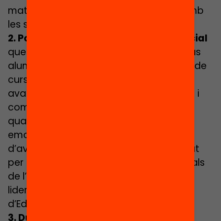
mateixos centres educatius d’acord amb
les seves necessitats i el seu entorn.
2. Potenciar i estendre l’avaluació inicial
que bona part dels centres fan dels seus
alumnes durant les primeres setmanes de
curs, redefinint el seu model. Aquestes
avaluacions haurien de ser autèntiques i
comprensives, i incloure components
qualitatius que permetin valorar l’estat
emocional de l’alumne. Aquest model
d’avaluació inicial hauria de ser elaborat
per una comissió d’experts i professionals
de l’educació, en el marc d’un procés
liderat i validat pel Departament
d’Educació.
3. Dur a terme una
ràpida revisió dels