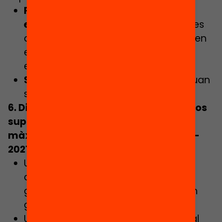
Programació d’activitats
extraescolars
del centre i articulades
amb l’entorn, que es podrien cursar en
el marc de plans de personalització
educativa i aprenentatge distribuït.
Serveis de menjador i transport
, quan
sigui necessari.
6. Dissenyar un autèntic
pla de recursos
suplementari per a les escoles de
màxima complexitat per al curs 2020-
2021
, que contempli:
Un increment significatiu de les
dotacions de personal docent, que
garanteixi la possibilitat de treball en
grups flexibles i reduïts.
Un increment significatiu de personal