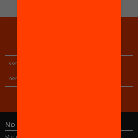
Tria equitat
Rep continguts, iniciatives i
projectes per implicar-te.
No et perdis res
Més de 40.000 persones ja han triat Equitat. Rep