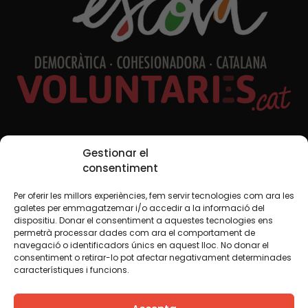
Xarxes Socials
Gestionar el
consentiment
Per oferir les millors experiències, fem servir tecnologies com ara les
TWT
YTB
IG
FB
IN
galetes per emmagatzemar i/o accedir a la informació del
dispositiu. Donar el consentiment a aquestes tecnologies ens
permetrà processar dades com ara el comportament de
navegació o identificadors únics en aquest lloc. No donar el
consentiment o retirar-lo pot afectar negativament determinades
Avís legal
Política de cookies
característiques i funcions.
Creiem que el coneixement s’ha de compartir. Per això