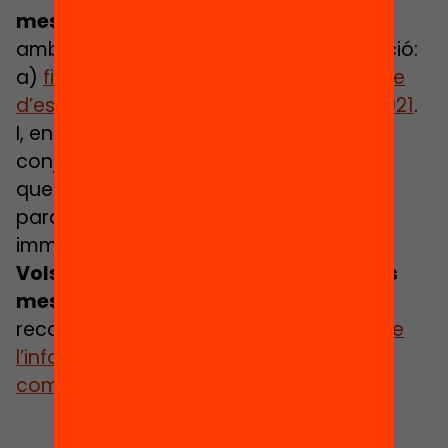
mesures de xoc
organitzades d’acord
amb tres moments i objectius d’aplicació:
a)
finalització del curs 2019-2020període
d’estiuinici i seguiment del curs 2020-2021
.
I, en una segona part, plantegem un
conjunt de
reptes i àmbits de reforma
que considerem primordial abordar en
paral·lel a les mesures de xoc més
immediates.
Vols saber-ne més i conèixer totes les
mesures i propostes de reforma?
Et
recomanem consultar
la presentació de
l’informe
, el
resum executiu
i
l’informe
complet
.