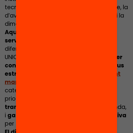
tecnològica, la de disseny de la interfície, la
d’avaluació, gestió, recursos de suport i la
dimensió ètica.
Aquestes dimensions són les que han
servit d’inspiració
, juntament amb els
diferents informes de l’OCDE, UNESCO i
UNICEF esmentats en
l’anterior article
,
per
configurar les dimensions i els objectius
estratègics plantejats en el
document
marc de l’Educació híbrida
, tot
categoritzant-los sota dos epígrafs
prioritaris:
avançar en qualitat i
transformació educativa
per una banda,
i
garantir l’equitat i la inclusió educativa
per una altra banda.
El dia a dia d’un institut híbrid