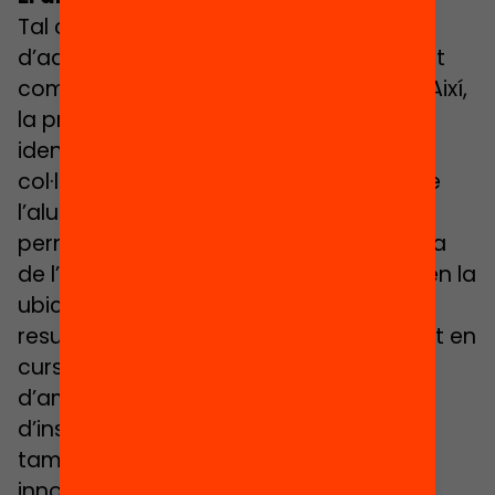
Tal com hem dit, un dels avantatges
d’aquest model educatiu és que permet
combinar el millor d’ambdós sistemes. Així,
la presencialitat ajuda a la cohesió i
identitat com a grup, promou la
col·laboració i afavoreix la implicació de
l’alumnat. I la virtualitat i l’asincronia
permeten una participació més reflexiva
de l’alumne, ofereixen major flexibilitat en la
ubicació i el temps i mostra millors
resultats d’aprenentatge (especialment en
cursos més avançats). La combinació
d’ambdues permet incloure materials
d’instrucció més autèntics i variats, i
també activitats d’aprenentatge
innovadores.