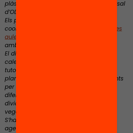
plàstica, tecnologia i el treball transversal
d’ODS que es porta a terme a l’institut.
Els professors han treballat de forma
coordinada i existeix la
codocència a les
aules
per a desenvolupar els projectes
amb l’alumnat.
El dilluns s’estableixen els terminis, els
calendaris d’entregues, exposicions i
tutories individuals i grupals i les
planificacions necessàries corresponents
per a portar a terme el projecte en els
diferents grups de treball. L’alumnat es
divideix en dos grups A i B i a la seva
vegada en petits grups de treball.
S’han previst visites i tutories amb els
agents de salut del CAP.