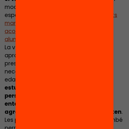
models d’educació híbrida és
especialment important que els
docents
mantinguin un seguiment i
acompanyament estret amb aquests
alumnes
.
La versatilitat d’aquest model permet
aprofitar els avantatges de la
presencialitat i la virtualitat, segons les
necessitats i característiques de cada
edat.
Amb un model híbrid, els
estudiants més grans poden
personalitzar el seu aprenentatge,
entendre què volen aprendre, què els
agrada i quin tipus de suport necessiten
.
Les plataformes educatives virtuals també
permeten que aquests estudiants