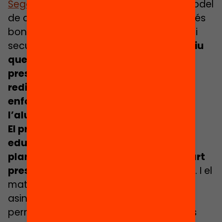
Segons diversos estudis
, l’híbrid és el model
de digitalització educativa que dona més
bons resultats en els nivells de primària i
secundària.
Pot ser fins i tot més efectiu
que l’aprenentatge purament
presencial, si es fa un esforç en el
redisseny de les activitats amb un
enfocament més actiu i centrat en
l’alumnat.
El principal repte d’aquest model
educatiu és que necessita una
planificació acurada que integri la part
presencial i la virtual, com un continu
. I el
mateix amb els moments de sincronia i
asincronia, establint els vincles que
permetran enllaçar les activitats que es