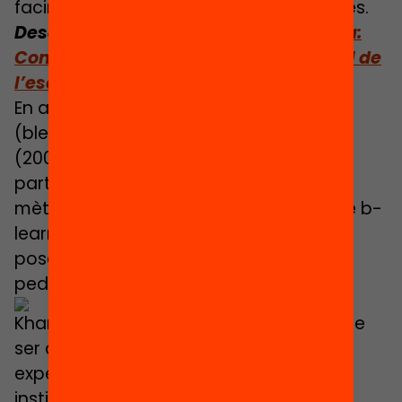
facin en un entorn i temps amb els altres.
Descarrega l’informe
Educació híbrida:
Com impulsar la transformació digital de
l’escola
En aquest sentit, el model b-learning
(blended-learning) Octogonal de Khan
(2007) ens serveix com a bon punt de
partida general per revisar els diferents
mètodes basats en models híbrids o de b-
learning (flipped-classroom, p. ex.) que
posen un èmfasi explícit a la dimensió
pedagògica.
Khan exposa vuit dimensions que han de
ser considerades en el disseny d’una
experiència formativa b-learning: la
institucional, la pedagògica, la