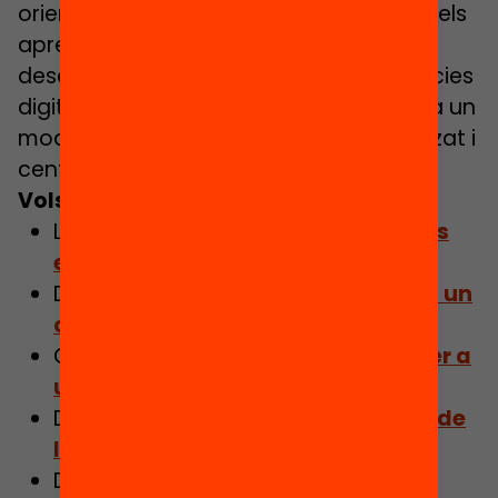
orientat a garantir l’equitat i la millora dels
aprenentatges, amb la finalitat de
desenvolupar les habilitats i competències
digitals de tot l’alumnat i avançar cap a un
model educatiu més flexible, personalitzat i
centrat en l’alumne.
Vols saber-ne més?
Llegeix l’article
L’escola híbrida, més
enllà d’ordinadors i internet
Descarrega les infografies
Un dia en un
centre híbrid
Consulta la infografia
8 objectius per a
un aprenentatge híbrid
Descarrega la infografia
Els 8 pilars de
l’educació híbrida
Descarrega
l’informe complet