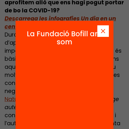
aprofitem allò que ens hagi pogut portar
de bo la COVID-19?
Descarrega les infografies Un dia en un
centre híbrid
La Fundació Bofill ara
Durant el segle XX, el concepte
som
d’aprenentatge ha patit canvis
importants. Avui, el concepte dominant és
bàsicament socioconstructivista. Segons
aquest concepte, l’aprenentatge es veu
molt influït pel context en què se situa i es
construeix activament per mitjà de la
negociació social amb els altres (
The
Nature of Learning, 2010
). L’“
aprenentatge
autèntic
”, que promou aquestes
connexions del contacte amb els altres i
l’autonomia de l’alumnat, també fomenta