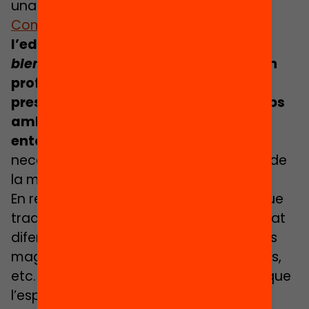
una comprensió més profunda.
Com hem vist en l’anterior article
,
l’educació semipresencial, híbrida o
blended learning
combina sessions on
professorat i alumnat comparteixen
presencialment el mateix espai i temps
amb sessions d’interacció i treball en
entorns virtuals
, en funció de les
necessitats d’aprenentatge, del curs o de
la matèria a impartir.
En realitat, no és un concepte nou, ja que
tradicionalment la formació ha combinat
diferents tipus de metodologies: classes
magistrals, exercicis, tutories, pràctiques,
etc. La novetat del terme es deu al fet que
l’espai educatiu i docent s’amplia i el