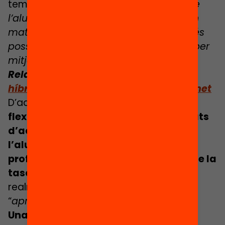
temps es modifica:
no és necessari que
l’alumnat dugui a terme la tasca en un
mateix lloc i espai temporal, sinó que és
possible fer activitats d’aprenentatge per
mitjà dels espais virtuals
.
Relacionat:
Llegeix l’article
L’escola
híbrida, més enllà d’ordinadors i internet
D’aquesta manera,
l’aprenentatge es
flexibilitza i augmenten les possibilitats
d’activitats, de comunicació entre
l’alumnat, i entre l’alumnat i el
professorat, així com de seguiment de la
tasca dels estudiants.
És aquí on
realment es pot produir un veritable
“
aprenentatge autèntic
”.
Una nova organització del centre