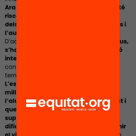
Ara bé, és una modalitat que també té
riscos, especialment en la capacitat
dels estudiants per gestionar el temps i
l’autoregulació de l’aprenentatge
.
D’aquí que,
per obtenir resultats positius,
s’ha de comptar amb una tutorització
intensiva del docent
, que ha de poder
controlar el ritme d’aprenentatge i el
temps de dedicació de l’alumnat.
L’escola presencial és encara la que
millor pot garantir l’educació de
l’alumnat en situació de vulnerabilitat i
que compta amb menys recursos i
suports a casa, ja que pot tenir
dificultats per seguir el ritme i mantenir
el vincle educatiu
. Per aquest motiu, en