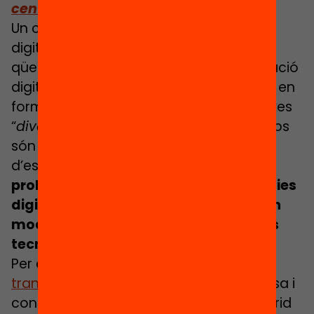
centre híbrid
Un cop més, parlar de transformació
digital de l’escola va més enllà de
qüestions tecnològiques. La transformació
digital de l’escola exigeix pensar també en
formats “
flexibles
” i modalitats formatives
“
diverses
”. Les dimensions d’espai i temps
són claus per concebre un nou model
d’escola. Com deia
Sendov (1997)
,
el
problema no és introduir les tecnologies
digitals a l’educació, sinó construir un
model d’educació en presència de les
tecnologies digitals.
Per això, la publicació
Com impulsar la
transformació digital de l’escola
proposa i
concreta un model d’aprenentatge híbrid