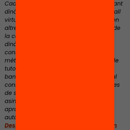
Cada dia de la setmana, es van alternant
dinàmiques de treball presencial i treball
virtual a les aules ordinàries, així com en
altres espais del centre educatiu o bé de
la comunitat. I si s’escau, a casa. Les
dinàmiques de treball presencial
consisteixen en una gran varietat de
mètodes expositius, de treball dirigit i de
tutoritzacions a l’alumnat. Per la seva
banda, les dinàmiques de treball virtual
consisteixen en dinàmiques sincròniques
de seguiment del projecte, activitats
asincròniques de consolidació i
aprofundiment i foment del treball
autònom de l’alumnat.
Descarrega les infografies Un dia en un