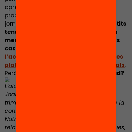
aprenguin al seu ritme i això els
proporciona més flexibilitat durant la
jornada.
En canvi, els alumnes més petits
tenen més dificultats, ja que tenen un
menor grau d’autonomia i, en aquests
casos,
és fonamental
l’acompanyament docent en l’ús de les
plataformes d’aprenentatge en virtuals
.
Però,
com és un dia en un institut híbrid?
L’alumnat de 4t de l’ESO de l’Institut St.
Joan de Lleida comença aquest 1r
trimestre amb un projecte STEAM sobre la
construcció d’una APP sobre Dietètica i
Nutrició. Les matèries o assignatures
relacionades són ciències, matemàtiques,