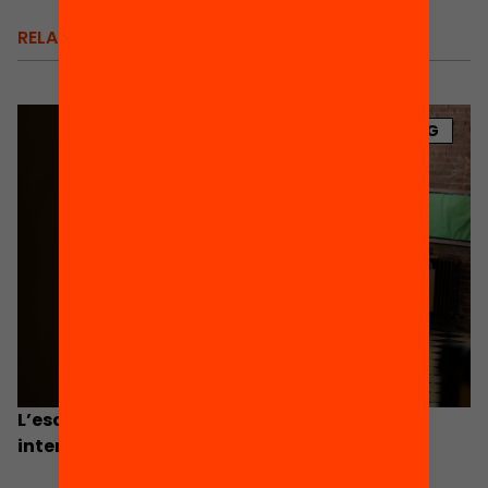
RELACIONATS
BLOG
L’escola híbrida, més enllà d’ordinadors i
internet