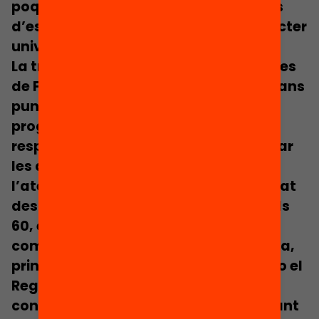
poques escoles o en grups minoritaris
d’estudiants (ja que el FxF té un caràcter
universal).
La trajectòria històrica de les polítiques
de FxF a nivell internacional té dos grans
punts d’inflexió. Inicialment, els
programes de FxF sorgeixen com a
resposta a la necessitat de compensar
les desigualtats educatives i millorar
l’atenció als centres escolars i alumnat
desafavorit, a finals de la dècada dels
60, en el marc de les polítiques
compensatòries d’educació prioritària,
principalment en països com els EUA o el
Regne Unit. Posteriorment, el FxF es
consolida com a solució política durant