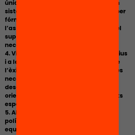
únicament financeres, pel que un bon
sistema de distribució dels recursos per
fórmula hauria d’incloure també
l’assignació dels recursos humans pel
suport educatiu en funció de les
necessitats dels centres.
4.
Vincular el FxF als projectes educatius
i a la vinculació escolar.
Per promoure
l’èxit i la vinculació escolar, els centres
necessiten recursos per sostenir i
desenvolupar projectes educatius
orientats a l’atenció de les necessitats
específiques del seu alumnat.
5.
Abordar el FxF des d’una lògica
política interdependent.
Com més
equitatiu sigui un sistema educatiu,