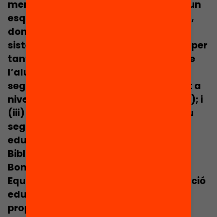
menor serà la correcció associada a un
esquema de FxF, que no pot ser entès,
doncs, d’una manera aïllada. Un
sistema educatiu més just requereix, per
tant: (i) una distribució equilibrada de
l’alumnat que tendeixi a la mínima
segregació; (ii) una oferta equivalent a
nivell territorial (Bonal i Zancajo, 2019); i
(iii) un finançament lineal i progressiu
segons les necessitats del centres
educatius.
Bibliografia
Bonal, X., Zancajo, A., (2019)
Equivalència territorial en la planificació
educativa a Barcelona: Diagnòstic i
propostes. Consorci d’Educació de