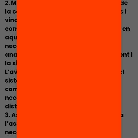
2.
Millorar el sistema de classificació de
la complexitat
dels centres educatius i
vincular un índex (continu) de
complexitat a un sistema de FxF. Cal, en
aquest punt, trobar els equilibris
necessaris entre la complexitat
analítica de l’esquema de finançament i
la simplicitat administrativa.
L’avaluació constant i sistemàtica del
sistema de FxF i la classificació de la
complexitat és també una condició
necessària d’un bon esquema de
distribució progressiva dels recursos.
3.
Associar el FxF al suport educatiu i a
l’assignació de recursos humans.
Les
necessitats dels centres no són