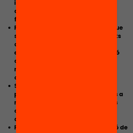
i que evita els efectes indesitjats
associats a les polítiques
focalitzades.
Parteix d’una
lògica preventiva
, que
s’anticipa a l’aparició de dificultats
acadèmiques o desvinculació
escolar (i, per tant, una intervenció
que es dóna prèviament a les
mesures pal·liatives i
compensatòries).
Suposa una estratègia
lineal i
progressiva
, que afavoreix l’accés a
majors recursos per part d’aquells
centres i alumnat en majors
dificultats.
Promou l’
eficiència
en l’assignació de