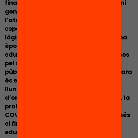
finançament per fórmula sistemàtic ni
generalitzat que estigui orientat a
l’atenció de les «característiques
específiques» dels centres sota una
lògica d’equitat. Alhora, després d’una
època d’austeritat i de retallades
educatives (particularment pernicioses
pel sector públic), l’actual despesa
pública en educació a Catalunya encara
és escassa (només del 3,67% del PIB,
lluny del que recomanen la majoria
d’organismes internacionals) i de fet, la
probable crisi econòmica posterior al
COVID-19 pot comprometre encara més
el finançament públic del sector
educatiu.