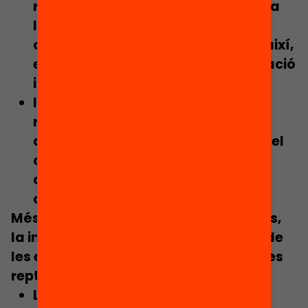
recursos, en la mesura que assigna
les partides necessàries a cada
centre, evita la discrecionalitat i, així,
elimina les dinàmiques d’acumulació
incremental dels recursos.
Implica una major
transparència i
rendició de comptes
, ja que es
defineix de forma explícita què és el
que es vol finançar, amb quines
assignacions i sota quines
condicions.
Més enllà d’aquests principis generals,
la implementació i el desplegament de
les esquemes de FxF planteja
múltiples
reptes
, entre els quals:
La dificultat de consensuar els