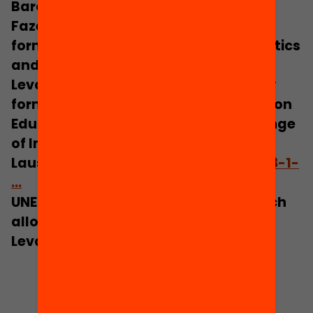
Barcelona.
Fazekas, M. (2012). School funding
formulas: Review of Main Characteristics
and Impacts (No. 74). Paris.
Levačić, R. (2007). Funding schools by
formula. In International Conference on
Educational Systems and the Challenge
of Improving Results (pp. 205–245).
Lausanne.
https://doi.org/10.1007/978-1-
…
UNESCO. (1999). Needs-based research
allocation in education. (K. Ross & R.
Levačić, Eds.). Paris: UNESCO.