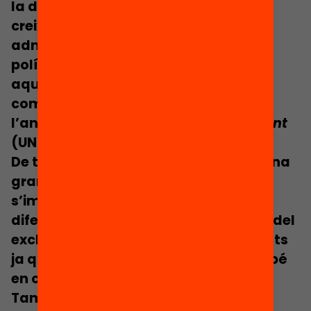
la dècada dels 90, en el marc de la
creixent descentralització
administrativa i la promoció de les
polítiques d’autonomia escolar. En
aquest context, el FxF esdevé un
component bàsic dels models de
l’anomenat
school based management
(UNESCO, 1999).
De totes maneres, el FxF es dóna en una
gran diversitat de contextos i
s’implementa amb variants molt
diferenciades. Així, el FxF no és un model
exclusiu dels sistemes descentralitzats
ja que, de fet, s’ha implementat també
en contextos altament centralitzats.
També, els models de FxF no són pas