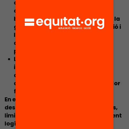
quantifiquin acuradament la
complexitat educativa i, d’altra
banda, la simplicitat requerida en la
gestió administrativa de l’educació i
la claredat necessària a l’hora de
difondre aquests criteris entre un
públic generalista.
La possibilitat de generar efectes
indesitjats, com ara l’aparició
d’actituds oportunistes d’alguns
actors per tal d’aconseguir un millor
finançament.
En el cas català, més enllà de les
despeses de funcionament de centres,
limitades sovint a un simple component
logístic, no existeix un model de