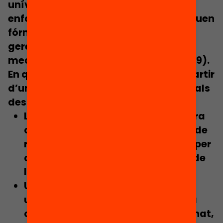
unívocs, sinó que poden respondre a
enfocaments molt diversos que inclouen
fórmules d’equitat, models més
gerencials o fórmules regulació dels
mecanismes de mercat
(UNESCO, 1999).
En qualsevol cas, el FxF s’articula a partir
d’un conjunt de
principis
, entre els quals
destaquen:
La millora de
l’equitat
, en la mesura
que facilita l’accés i la distribució de
recursos, serveis i béns educatius per
al conjunt de l’alumnat en funció de
les seves necessitats.
Un enfocament basat en la
universalitat
, ja que és un sistema
que s’adreça al conjunt de l’alumnat,