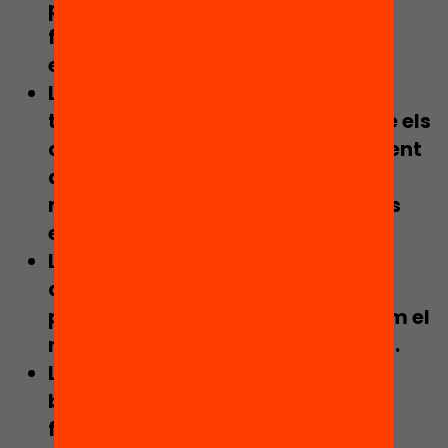
principis d’assignació del
finançament entre la comunitat
educativa.
La complicada conjugació de
transparència a l’hora de difondre els
criteris d’assignació de finançament
al conjunt de la societat amb el
manteniment de l’anonimat de les
escoles individuals.
La quasi impossible tasca de
quantificar quan costa educar,
particularment en un context -com el
nostre- amb escassetat de dades.
La inevitable tensió entre, d’una
banda, la complexitat de les
fórmules de finançament que