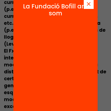
curriculars o pedagògics específics
La Fundació Bofill ara
(p.ex., programes de diversificació
som
curricular, de reforç, aules d’acollida,
etc.); i (d) característiques de l’escola
(p.ex., escoles rurals, costs específics de
lloguer i d’infraestructura, etc.)
(Levačić, 2007; Fazekas 2012).
El FxF és un model especialment
interessant, ja que va més enllà dels
models condicionals, que associen la
distribució de recursos al compliment de
certs requisits o metes (que,
generalment, no formen part dels
esquemes de FxF). I, també,
supera
models compensatoris
, parcials o
excessivament focalitzats en unes