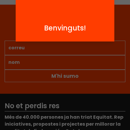
Tria equitat
Benvinguts!
Rep continguts, iniciatives i
projectes per implicar-te.
No et perdis res
Més de 40.000 persones ja han triat Equitat. Rep
iniciatives, propostes i projectes per millorar la