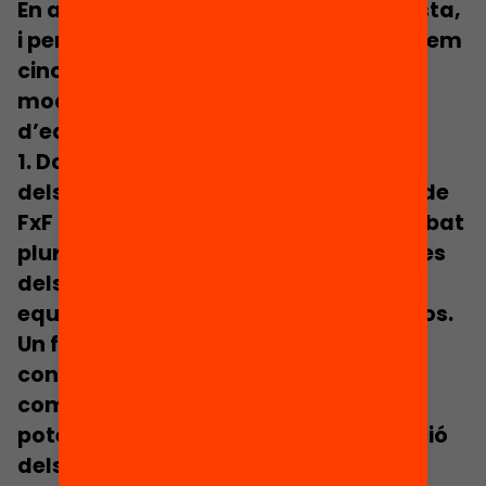
En aquest context, de manera modesta,
i per encetar aquest debat, identifiquem
cinc propostes per avançar cap a un
model de finançament per “fórmula
d’equitat” a Catalunya.
1.
Donar veu i avaluar les necessitats
dels centres.
El disseny d’un sistema de
FxF és una oportunitat per obrir un debat
plural sobre les necessitats educatives
dels centres i les fórmules més
equitatives de distribució dels recursos.
Un futur esquema de FxF requereix un
consens entre actors, centres i
comunitat educativa sobre els
potencials equilibris per una distribució
dels recursos més equitativa.