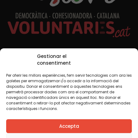
Xarxes Socials
Gestionar el
consentiment
Per oferir les millors experiències, fem servir tecnologies com ara les
TWT
YTB
IG
FB
IN
galetes per emmagatzemar i/o accedir a la informació del
dispositiu. Donar el consentiment a aquestes tecnologies ens
permetrà processar dades com ara el comportament de
navegació o identificadors únics en aquest lloc. No donar el
consentiment o retirar-lo pot afectar negativament determinades
Avís legal
Política de cookies
característiques i funcions.
Creiem que el coneixement s’ha de compartir. Per això
Accepta
fem servir una llicència Creative Commons, llevat que en
algun material indiquem el contrari. Us animem a copiar,