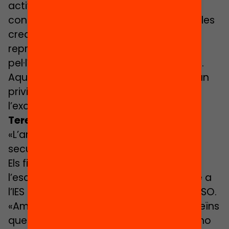
activitats escolars: les visites, els
contactes amb professionals i artistes, les
creacions pròpies… després vas a una
representació, una exposició o una
pel·lícula i veus una cosa impressionant.
Aquesta qualitat de l’ensenyament és un
privilegi. Jo crec que han normalitzat
l’excepcionalitat».
Tere Monleón, arquitecta
«L’art està relegat injustament a la
secundària»
Els fills de Monleón havien estudiat a
l’escola Dovella abans de matricular-se a
l’IES Broggi. El Nil i l’Aran cursen 4t i 2n d’ESO.
«Amb el Nil vam patir comentaris dels veïns
que ens deien “No l’hi portis”. Nosaltres ho