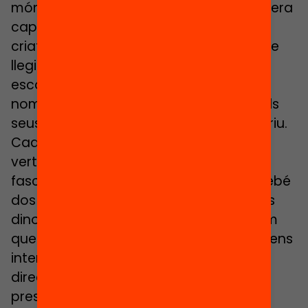
món dels dinosaures. «Reconec que no era
capaç d’anomenar cap d’aquelles
criatures prehistòriques i ara, després de
llegir, veure pel·lícules, anar al museu i
escoltar amb atenció el meu fill, ja no
només puc posar nom a gairebé tots els
seus ninos, sinó que els classifico», somriu.
Cada nit se cita amb un d’aquests
vertebrats terrestres del juràssic que
fascinen el Jan. L’enciclopèdia de «gairebé
dos quilos» va ser una gran compra. «Els
dinosaures són només un exemple. Com
que el seu aprenentatge és molt actiu, ens
interpel·la constantment i en totes
direccions», apunta López, que és la
presidenta actual de l’AMPA.