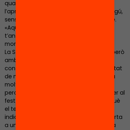
qual passen moltes coses en
l’aprenentatge dels nens i en la qual ningú,
sense que importi com s’impliqui, és aliè.
«Aquí no ets “el pare de…”, aquí
t’anomenen pel nom des del primer
moment».
La Samuntada és una casa acollidora però
amb portes i finestres obertes al
coneixement que descobreix la comunitat
de manera compartida. «Aquí es penca
molt», confessa el Reyes, «i no ho dic
perquè muntes armaris o crees pops per al
festival de Nadal, que també, sinó perquè
el teu fill t’exigeix molt». «Una pregunta»,
indica l’Emma, la mare de l’Arnau, «el porta
a una altra, i després a una altra, i a una