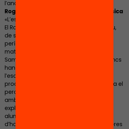
l’anomenaven l’escola d’immigrants».
Roger Ravés, professor d’educació física
«L’escola que ara tothom vol»
El Roger Ravés és pare de dos fills, el Pau,
de sis anys, i el Jan, de tres. En el curt
període de temps que va de la primera
matriculació del més gran a l’escola
Samuntada a la del petit, els sabadellencs
han canviat la percepció que tenen de
l’escola. «Tot i que ja havia iniciat el seu
procés de transformació, la gent encara el
percebia com un centre d’immigrants,
amb resultats escassos». Així, Ravés
explica que fa tres anys, el 50% dels
alumnes van ser matriculats després
d’haver estat refusades les seves primeres