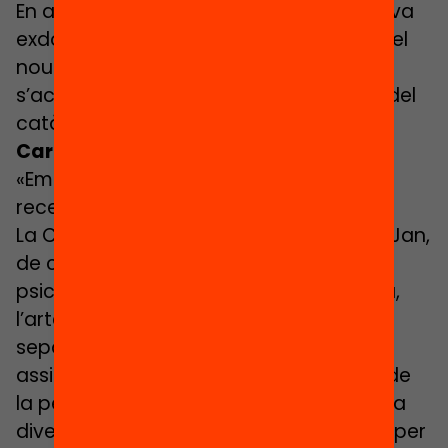
En arribar les vacances de Nadal, la meva
exdona i jo vam sentir amb satisfacció el
nou lament de l’Arnau: no volia que
s’acabés d’escola». Van somriure. Sort del
catàleg tan abundant d’en Verne.
Carmen López, arquitecta
«Em va agradar l’alegria de l’espai i la
recerca del rigor»
La Carmen López, arquitecta, mare del Jan,
de cinc anys, va creuar la barrera
psicològica que suposa, segons explica,
l’artèria de la Gran Via de Sabadell que
separa dos mons socials diferents, per
assistir a la jornada de portes obertes de
la petita escola Samuntada. «Buscava la
diversitat perquè això prepara els nens per