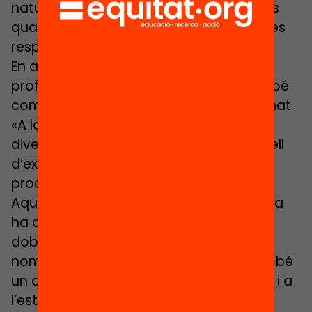
naturalment, les converses al forn en les
quals es mesura la satisfacció dels pares
respecte de l’escola.
En aquests tres anys de diferència, el
professor d’educació física ha vist també
com canviava la composició de l’alumnat.
«A la classe del petit ja no hi ha tanta
diversitat de nacionalitats: amb un parell
d’excepcions, gairebé tots els alumnes
procedeixen de famílies catalanes».
Aquest curs 2018-19, l’escola Samuntada
ha ampliat el P-3 a dues línies. El risc de
doblar el número de places no suposa
només un repte arquitectònic, sinó també
un desafiament a l’organització interna i a
l’estabilitat de l’alumnat. Mentre creix