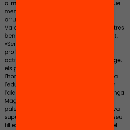
al món real. Tanmateix, cada vegada que
mencionava la Samuntada, la gent
arrufava el nas».
Va descobrir una presentació dels mestres
ben diferent a la clàssica del PowerPoint.
«Semblava una festa». Els alumnes i els
professors explicaven mitjançant
activitats la metodologia d’aprenentatge,
els projectes, ensenyaven orgullosos
l’hort… «Vaig veure una mirada diferent a
l’educació, un espai en el qual convivien
l’alegria i el rigor». En aquest sentit, l’aliança
Magnet amb els investigadors
paleontòlegs de l’ICP Miquel Crusafont va
suposar un plus. Un cop matriculats, el seu
fill es va submergir immediatament en el