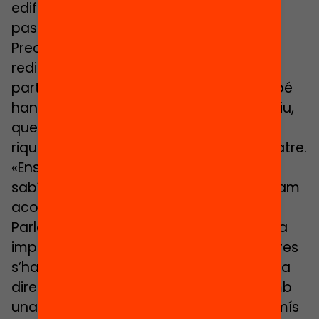
edifici deteriorat però espaiós, amb
passadissos amplis, llum natural i patis.
Precisament els patis estan sent
redissenyats mitjançant un procés
participatiu per part de l’alumnat. També
han ajudat a difondre el projecte inclusiu,
que exalça les diferències com una
riquesa, i no com un mal que cal combatre.
«Ens vam unir un grup de persones que
sabíem moure’ns per l’Administració i vam
aconseguir que ens escoltessin al
Parlament i, sobretot, vam aconseguir la
implicació de l’Ajuntament». Sosté que res
s’hauria aconseguit sense l’entrega de la
direcció i de l’equip de docents que, amb
una rotació baixa, mostren un compromís