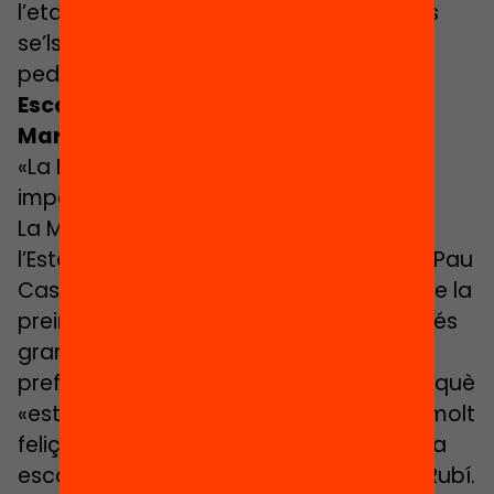
l’etapa infantil, als pares dels més grans
se’ls obre un debat nou: la continuïtat
pedagògica a la secundària.
Escola Pau Casals (Rubí)
Marina Magariño, tatuadora
«La Nora ve contenta, i això és el que
importa»
La Marina Magariño i la seva parella,
l’Esteban Gurillo, no van escollir l’escola Pau
Casals com a primera opció a la llista de la
preinscripció escolar 2018-19 per a la més
gran dels seus dos fills, la Nora. Haurien
preferit l’escola del Bosc, coneguda perquè
«estudien per projectes» i els nens són molt
feliços. Simplement els va tocar aquesta
escola, gran i antiga, la més antiga de Rubí.