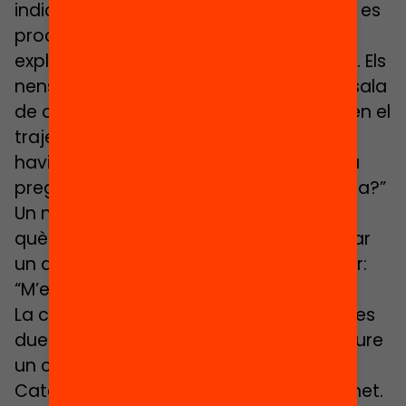
indicava les hores i els llocs en els quals es
produïen les diverses performances
explicatives de la pedagogia del centre. Els
nens repartien els tiquets, com en una sala
de cinema, i acompanyaven els pares en el
trajecte a l’aula. «En una de les sales hi
havia la tutora i uns quants nens. Ella va
preguntar: “De qui és aquesta samarreta?”
Un nen va respondre: “D’una nena”. “Per
què?” “Perquè és rosa…” I allà es va iniciar
un diàleg socràtic riquíssim. Vaig pensar:
“M’encanta aquest centre”».
La classe dels Minions i la de Toy Story, les
dues de P-3, van anar a Barcelona a veure
un curt d’animació a la Filmoteca de
Catalunya. Proven petits aperitius Magnet.