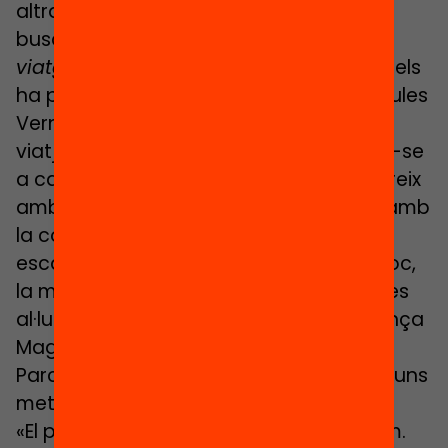
altra… i quan no queden respostes, les
busquem junts». Les
20.000 llegües de
viatge submarí
que van llegir a l’escola els
ha portat a explorar la bibliografia de Jules
Verne a casa i amb l’escriptor ja han
viatjat al centre de la Terra, tot aturant-se
a cada paraula. Aquest coneixement creix
amb l’escalf de les iniciatives infantils i amb
la complicitat dels adults: «Juguem als
escacs mentre m’explica, a través del joc,
la malaltia de l’Alzheimer», indica el Reyes
al·ludint un dels temes escollits en l’aliança
Magnet amb el Consorci Hospitalari del
Parc Taulí, l’edifici del qual està situat a uns
metres de distància.
«El primer trimestre ha passat rapidíssim.