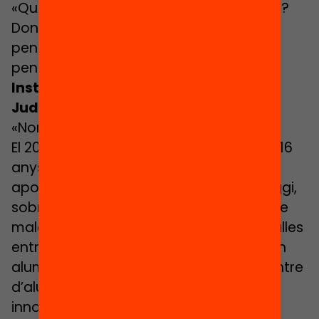
«Què significa per al Gil aquesta sortida?
Doncs no ho sé, però segur que està
pensada perquè reflexioni i aprengui a
pensar».
Institut Moisès Broggi (Barcelona)
Judit Pertiñez, metge
«Normalitzen l’excepcionalitat»
El 2014, un terç de la classe de la Jana (16
anys) de l’escola Fructuós Gelabert va
apostar per anar a l’institut Moisès Broggi,
sobre el qual pesava la marca de centre
maleït, amb una conflictivitat alta, baralles
entre bandes i la mort desgraciada d’un
alumne. L’Administració va buidar el centre
d’alumnes i va impulsar un projecte
innovador i disruptiu, l’aprenentatge a