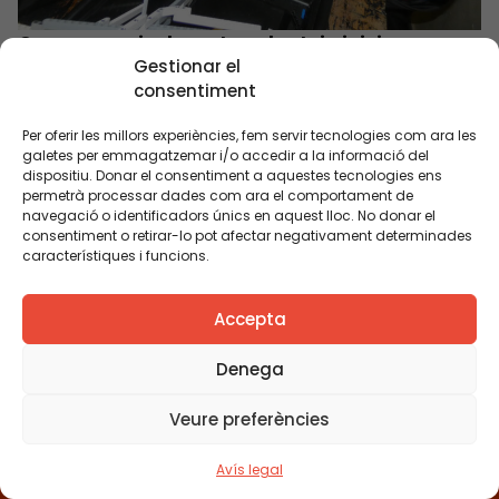
Quan un equip docent es planteja iniciar un
Gestionar el
canvi
consentiment
Per oferir les millors experiències, fem servir tecnologies com ara les
galetes per emmagatzemar i/o accedir a la informació del
dispositiu. Donar el consentiment a aquestes tecnologies ens
permetrà processar dades com ara el comportament de
navegació o identificadors únics en aquest lloc. No donar el
consentiment o retirar-lo pot afectar negativament determinades
característiques i funcions.
Tria equitat
Rep continguts, iniciatives i
Accepta
projectes per implicar-te.
Denega
Veure preferències
Avís legal