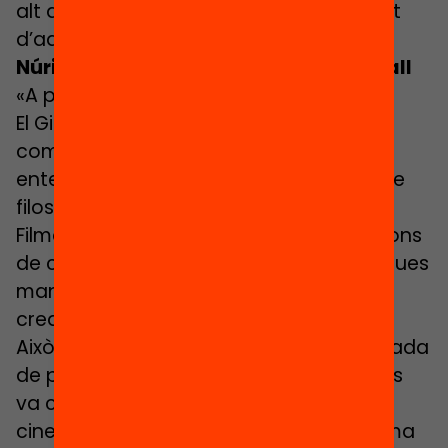
alt amb el projecte. «Magnet forma part
d’aquest procés».
Núria Estruga, subinspectora de treball
«A pensar també se n’aprèn»
El Gil, el fill gran d’Estruga, acaba de
començar a l’escola. «Em va costar
entendre el que significa el programa de
filosofia o l’aliança Magnet amb la
Filmoteca de Catalunya», explica. Sessions
de conversa, expressió oral, matemàtiques
manipulatives, anglès… tot és activitat
creativa, a l’escola.
Això va poder percebre el dia de la jornada
de portes obertes en la qual el centre es
va convertir en un veritable plató
cinematogràfic. Una cartellera de cinema