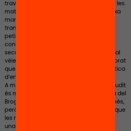
través de l’art i la imatge. I es van iniciar les
matrícules. «Pensàvem que de la mateixa
manera que havíem participat en la
transformació de l’escola, quan eren
petits, podíem implicar-nos en la
construcció d’un nou institut de
secundària que partia de zero i en el qual
vèiem molta il·lusió per part del professorat
que proposava una manera activa i crítica
d’ensenyar a través de l’art».
A més de la Jana, a 1r de batxillerat, la Judit
és mare de la Nora, a 1r d’ESO. «L’aliança del
Broggi amb el Macba és una activitat més,
però és molt especial. A mi em sorprèn que
les meves filles no expliquin a casa com
una cosa extraordinària les seves