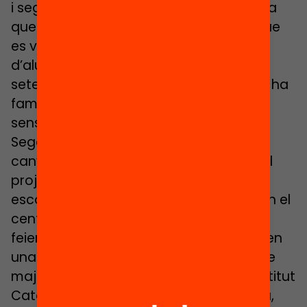
i segones opcions de la preinscripció. Va
quedar alguna plaça buida, fins i tot, que
es va omplir a mig curs, amb l’arribada
d’alumnat nou a la ciutat. Aquest
setembre passat ja no ha estat així. «Hi ha
famílies de Sabadell que s’han quedat
sense plaça».
Segons el seu parer, la clau d’aquesta
canvi rau, en part, en la projecció que el
projecte Magnet ha donat a la petita
escola. «Ha calat en l’inconscient que en el
centre situat al costat del Parc Taulí es
feien les coses tan bé que fins i tot tenien
una relació especial amb la institució de
major prestigi científic de Sabadell, l’Institut
Català de Paleontologia». Després hi ha,