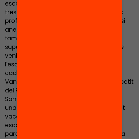
escola Samuntada i, tot i que només fa
tres mesos que hi van, coneixen tots els
professors i la resta dels alumnes com si
anessin anomenant els membres d’una
família. Per l’Arnau el canvi d’escola ha
suposat un gir a la seva vida. «Abans de
venir a la Samuntada no volia anar a
l’escola. Protestava cada dia, plorava
cada setembre».
Van aprofitar aquest curs en el qual el petit
del Reyes, el Jan, començava a la
Samuntada, per matricular a l’Arnau en
una plaça que per fortuna havia quedat
vacant. En poques setmanes, l’espai
escolar es va convertir, també per als
pares, en una altra casa, més gran, en la