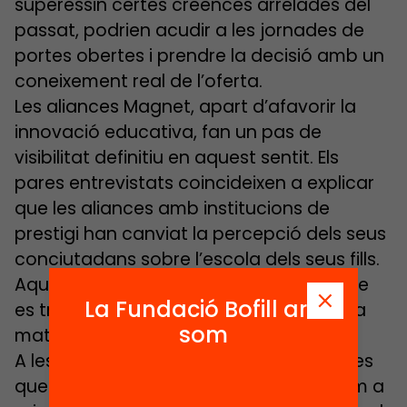
superessin certes creences arrelades del
passat, podrien acudir a les jornades de
portes obertes i prendre la decisió amb un
coneixement real de l’oferta.
Les aliances Magnet, apart d’afavorir la
innovació educativa, fan un pas de
visibilitat definitiu en aquest sentit. Els
pares entrevistats coincideixen a explicar
que les aliances amb institucions de
prestigi han canviat la percepció dels seus
conciutadans sobre l’escola dels seus fills.
Aquesta nova manera de mirar el centre
La Fundació Bofill ara
es tradueix, també, en un augment de la
som
matriculació.
A les AMPA també s’hi han sumat famílies
que no van escollir aquests centres com a