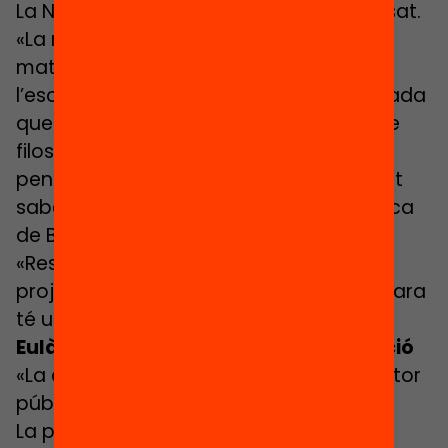
La Nora va a P-3 des del setembre passat.
«La nostra filla ve molt contenta, cada
matí es desperta i es vesteix per anar a
l’escola. Això és el que importa». Els agrada
que sigui una «filoescola» (programa de
filosofia 2/18), en la qual ensenyen a
pensar i a ser crític, i de l’aliança Magnet
saben que la nena ha anat a la Filmoteca
de Barcelona a veure
Els tres porquets
.
«Resulta que també treballa per
projectes». I creuen que el Jon, que encara
té un any, també vindrà aquí.
Eulàlia Formiguera, tècnica d’educació
«La classe mitjana ha d’apostar pel sector
públic»
La presidenta de l’AMPA, l’Eulàlia