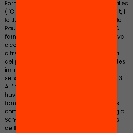
Formiguera, va voler que les seves tres filles
(l’Olivia, de deu anys, la Valentina, de vuit, i
la Juliana, de quatre) acudissin a l’escola
Pau Casals, propera al seu habitatge. «Al
forn, molta gent s’estranyava per la meva
elecció». Les famílies del barri preferien
altres centre abans que aquest a causa
del perfil de famílies que hi anaven, moltes
immigrants, per la qual cosa quedaven
sense cobrir cinquanta matrícules de P-3.
Al final, va pensar, que la classe mitjana
havia d’apostar pel sector públic i, les
famílies, donar suport a l’equip directiu si
compta amb un bon lideratge pedagògic.
Sense defallir, els pares han passat anys
de lluita per aconseguir millores en un