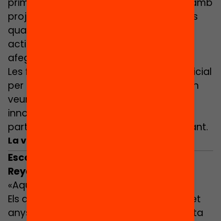
primera opció, però que es van trobar amb
projectes d’innovació forts en marxa als
quals es van voler sumar com a pares
actius en l’educació dels seus fills per
afegir la seva energia al col·lectiu.
Les famílies reafirmen la seva aposta inicial
per les escoles i instituts dels seus fills en
veure que s’ha consolidat un projecte
innovador i singular en el qual la seva
participació ha tingut un paper important.
La veu de les famílies
Escola Samuntada (Sabadell)
Reyes Serra, il·lustrador
«Aquí, com a pare, penques molt»
Els dos fills del Reyes Serra, l’Arnau, de set
anys, i el Jan, de tres, són nous a la petita