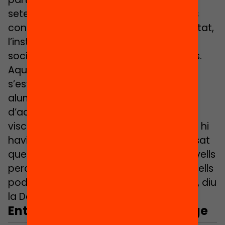
setembre i adaptar-la a les necessitats
concretes que identifiquin. Com a novetat,
l’institut escola Mangrané farà servir els
sociogrames a tots els nivells educatius.
Aquesta eina ajuda a conèixer com
s’estableixen les relacions socials dels
alumnes i és especialment útil després
d’aquest període d’aïllament que hem
viscut: “Abans fèiem sociogrames quan hi
havia canvi de cicle, però ara hem pensat
que seria bo que ho féssim a tots els nivells
perquè la realitat de les relacions entre ells
poden haver canviat respecte al març”, diu
la Dolors.
Entorns virtuals d’aprenentatge