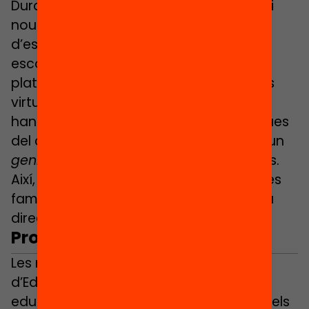
Durant aquest nou curs podria haver-hi
nous confinaments i els centres han
d’estar preparats. Per això, a l’institut
escola Mangrané han enllestit les
plataformes necessàries per les classes
virtuals i formació per a les famílies que
han enviat durant l’estiu. “Les tecnòlogues
del centre han preparat uns vídeos en un
genial.ly
, que són uns tutorials adaptats.
Així, si hi hagués nous confinaments a les
famílies no els vindria de nou”, explica la
directora.
Protocols
Les noves indicacions del Departament
d’Educació han obligat als centres
educatius a fer canvis d’última hora en els