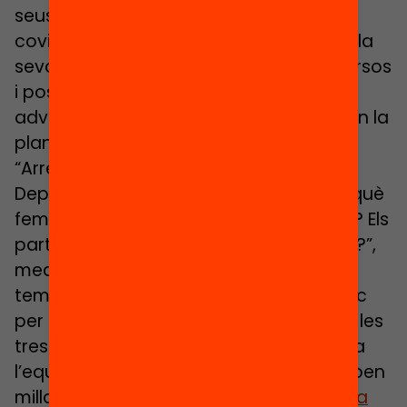
seus protocols de seguretat davant la
covid-19. Cada escola haurà de trobar la
seva fórmula considerant els seus recursos
i possibilitats, però la Dolors Queralt
adverteix de la importància del “com” en la
planificació d’aquests protocols.
“Arrel de les noves indicacions del
Departament, ens vam preguntar: ara què
fem amb aquests grups? No els partim? Els
partim? Els partim per cicles? Per nivells?”,
medita la Dolors, “i per resoldre aquests
temes vam preparar un correu específic
per a cada cicle amb un formulari amb les
tres o quatres opcions i vam demanar a
l’equip docent que decideixin quina troben
millor i ens expliquin perquè”.
Pel que fa a