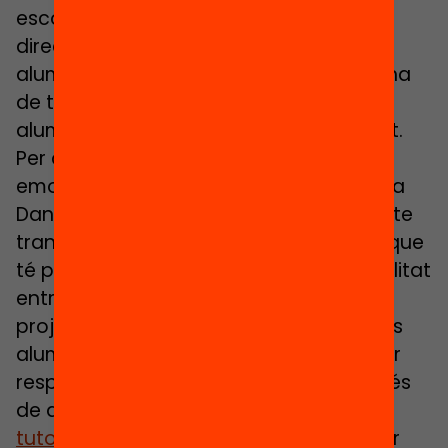
escola, d’una societat…”, reflexiona la
directora. Treballar les emocions dels
alumnes és fonamental, però també s’ha
de treballar molt el vincle perquè els
alumnes se sentin part d’una comunitat.
Per assolir aquest acompanyament
emocional tan necessari, l’institut escola
Daniel Mangrané ha dissenyat el projecte
transversal per aquest curs: “Dins teu”, que
té per objectiu donar resposta a la dualitat
entre l’individu i el col·lectiu. Aquest
projecte serveix com a vincle per unir els
alumes de totes les edats i busca donar
resposta a les seves necessitats a través
de diferents recursos.
Un d’ells és la
tutorització
, una peça clau pel benestar