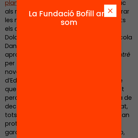
plans de reobertura
per treure’l tot el suc
als recursos dels que disposen i assegurar
La Fundació Bofill ara
les millors oportunitats educatives a tots
som
els alumnes.
Dolors Queralt, directora de l’institut escola
Daniel Mangrané de Jesús (Tortosa),
aprofita els últims dies abans de la
reentré
per afinar
el seu full de ruta
i afegir les
noves indicacions del Departament
d’Educació. “La clau és recordar sempre
que tot el que fem té un perquè i aquest
perquè és l’alumne”, afirma. En la pressa de
decisions ha participat tota la comunitat,
tots aquells que d’una forma o altra seran
protagonistes aquest curs únic. “Si tu
garanteixes que la gent se senti partícip,