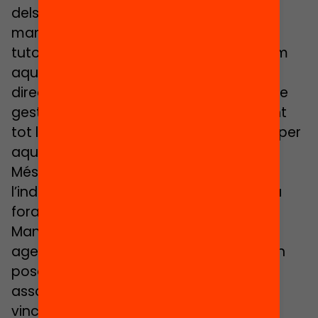
dels alumes i que al Mangrané es fa de
manera intensiva. “Tenim una hora de
tutoria que es diu “Dins teu” on treballem
aquest acompanyament”, explica la
directora, “a més, tenim una comissió de
gestió emocional que s’ha estat trobant
tot l’estiu i que ha marcat els objectius per
aquest curs”.
Més enllà del treball amb l’alumne com
l’individu, també hi ha estratègies cap a
fora. Uns dels objectius aquest curs al
Mangrané és teixir xarxes amb altres
agents. Així, des de l’institut escola s’han
posat en contacte amb entitats,
associacions i altres professionals per
vincular els alumnes amb el seu entorn.