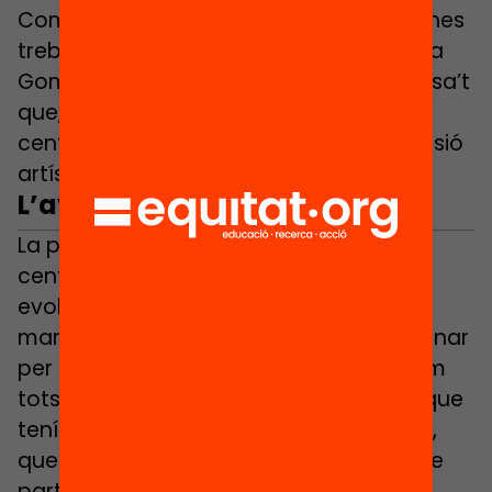
Com exemple, els primers dies els alumnes
treballaran en un mural junt l’artista Lara
Gombau, un projecte anomenat Expressa’t
que, seguint amb la línia de treball del
centre, farà ús de la cultura i de l’expressió
artística per treballar les emocions.
L’avaluació inicial
La primera pregunta que s’ha de fer el
centre és:
d’on partim?
Com han
evolucionat els alumnes des que van
marxar el mes de març? “No hem de donar
per fet que aquest curs comencem com
tots els cursos, haurem d’adaptar allò que
teníem programat”, explica la directora,
que reconeix que aquest curs hauran de
partir de la prova inicial que fan cada