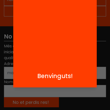
No et perdis res
Més de 40.000 persones ja han triat Equitat. Rep
iniciatives, propostes i projectes per millorar la
qualitat de l'educació a Catalunya.
Adreça electrònica
*
Benvinguts!
Nom
*