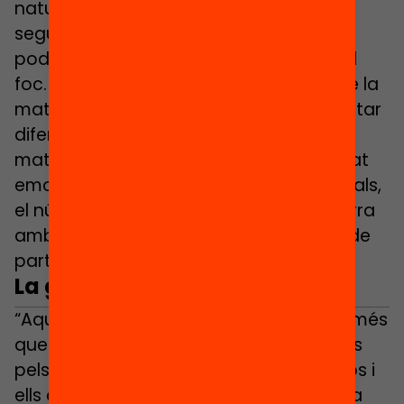
natura: «El foc amb els protocols de
seguretat perquè si no tenim compte
podem prendre mal, com passa amb el
foc. L’aigua amb la gestió emocional de la
mateixa manera que l’aigua pot presentar
diferents estats, així mateix nosaltres
mateixos podem estar en diferents estat
emocionals. L’aire amb els entorns virtuals,
el núvol virtual on tot està penjat i la terra
amb l’avaluació inicial, la base, el punt de
partida que ens ha de guiar».
La gestió emocional
“Aquest confinament ens hem adonat més
que mai que hi ha dos coses importants
pels nostres alumnes: ells per si mateixos i
ells com a part d’un tot, d’un grup, d’una