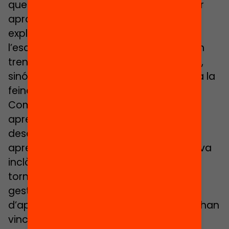
que tingui un perquè… li trauràs un millor
aprofitament als recursos que tens”,
explica sobre el seu pla de tornada a
l’escola, un pla que no ha de suposar un
trencament respecte a l’ADN del centre,
sinó un pas més que dóna continuïtat a la
feina feta i que és sostenible.
Com diu la Dolors, és un moment per
aprendre a gestionar la incertesa i
desaprendre algunes coses per poder
aprendre’n de noves. Aquest missatge va
inclòs en els quatre eixos del seu pla de
tornada a l’escola: l’avaluació inicial, la
gestió emocional, els entorns virtuals
d’aprenentatge i els protocols, que ells han
vinculat amb els quatre elements de la