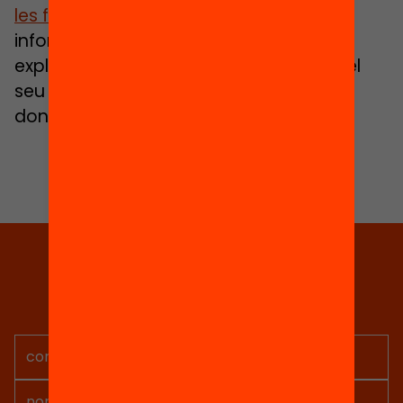
les famílies
, s’han organitzat reunions
informatives per grups estables per
explicar-los l’organització específica del
seu nivell, escoltar les seves inquietuds i
donar les respostes necessaries.
Tria equitat
Rep continguts, iniciatives i
projectes per implicar-te.