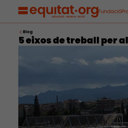
Fundació
Pr
Blog
5 eixos de treball per 