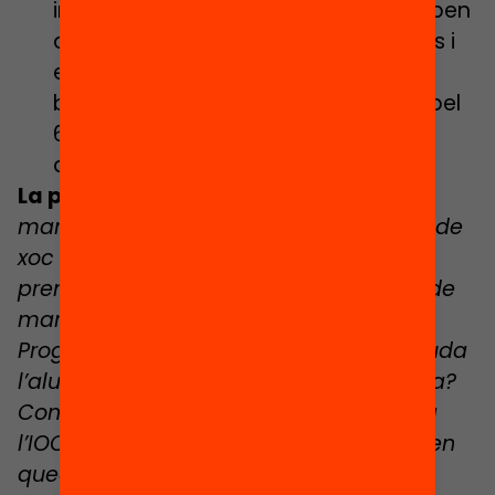
immigrants de 1a i 2a generació arriben
al batxillerat: ho fan el 27,6% dels nois i
el 46,3% de les noies. En canvi, el
batxillerat és el primer destí escollit pel
61,1% de l’alumnat autòcton (Centre
d’Estudis Demogràfics, 2020).
La pregunta:
Quan i com es posarà en
marxa l’elaboració i seguiment del Pla de
xoc contra l’abandonament escolar
prematur anunciat a la cimera del 23 de
març? S’ha avaluat l’eficàcia del
Programa Intensiu de Millora (PIM)? Ajuda
l’alumne o l’estigmatitza i predetermina?
Com ha anat l’experiència de derivar a
l’IOC alumnes de 16-17 anys que s’havien
quedat sense plaça d’FP?