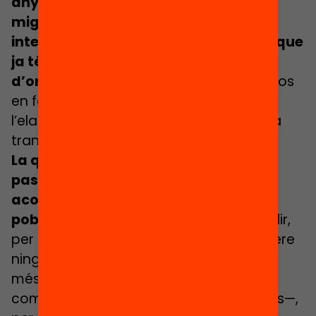
anys), el de menjadors o temps de
migdia (han sucumbit els diversos
intents de posar al dia una regulació que
ja té més d’un quart de segle), o el
d’orientació educativa
, des de fa mesos
en fase de consulta pública prèvia a
l’elaboració i sobre el qual encara no ha
transcendit cap esborrany.
La qualitat d’un sistema educatiu
passa, en especial, per educar i
acompanyar aquell sector de la
població que més ho necessita
, és a dir,
per no excloure, arraconar o deixar enrere
ningú, i menys encara aquells qui tenen
més dificultats —acadèmiques,
competencials, cognitives o emocionals—,