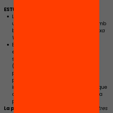
ESTUDIS SUPERIORS
L’any 2021, només el 9,1% dels
universitaris provenien de famílies amb
baix nivell cultural i professional (
Xarxa
Vives, 2022
)
Els fills i les filles de persones amb
estudis universitaris estan
sobrerepresentats a la universitat
(47,1% de l’estudiantat / 26,2% de la
població); i els i les joves amb
progenitors sense estudis estan
infrarepresentats (24,3% del jovent que
accedeix a la universitat / 39,5% de la
població de 19 anys) (
OSU, 2019
)
La pregunta:
Seria possible explorar altres