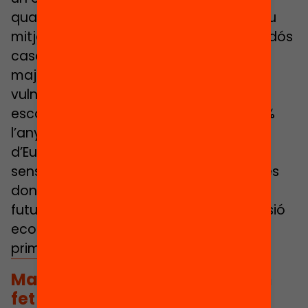
quatre dels qui es matriculen en un grau
mitjà no acaba el primer curs. I en ambdós
casos aquests alumnes són molt
majoritàriament fills de famílies
vulnerables. La taxa d’abandonament
escolar a Catalunya se situa en el 16,9 %
l’any 2022, una de les més elevades
d’Europa, i si bé aquesta xifra ha baixat
sensiblement en els darrers temps, no es
donen les condicions per prevenir una
futura escalada en un context d’expansió
econòmica, com va passar durant la
primera dècada dels 2000.
Malgrat els avenços que s’han
fet gràcies al Pacte Contra la