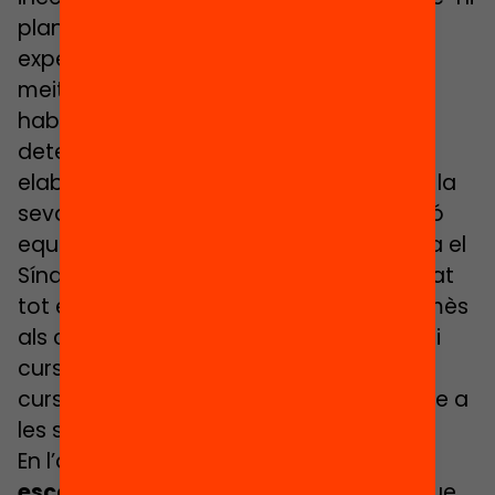
plantilles estables amb docents
experimentats. O el fet que gairebé la
meitat dels municipis de més de 5.000
habitants no tenen creades unitats de
detecció, o que només el 9,2% han
elaborat un informe sobre l’impacte de la
seva zonificació escolar en la distribució
equilibrada de l’alumnat. També apunta el
Síndic que el Departament no ha aportat
tot el finançament addicional compromès
als centres públics (384,6€ per alumne i
curs) i concertats (988,11€ per alumne i
curs) que tenen més alumnat vulnerable a
les seves aules.
En l’àmbit del
lleure i l’educació fora
escola
, també els estudis deixen clar que