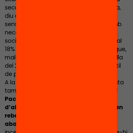
secundària, que no és poc). A la vegada,
diu que també ha augmentat
sensiblement la detecció d’alumnat amb
necessitats educatives per raons
socioeconòmiques. S’ha passat del 4% al
18% en només quatre cursos, una xifra que,
malgrat tot, és encara lluny de la forquilla
del 28-32% en què es mou la taxa infantil
de pobresa.
A la vegada, però, aquest informe apunta
també
incompliments importants del
Pacte
, com el fet que
els 730 centres
d’alta i màxima complexitat continuen
rebent matrícula viva (menys que
abans, però)
, o que no s’han creat els
incentius ni les condicions per promoure-hi