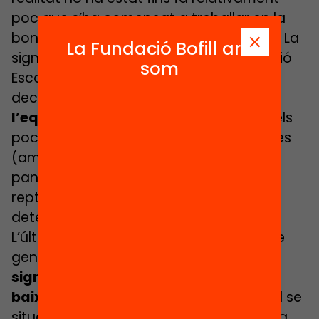
poc que s’ha començat a treballar en la
bona direcció per tractar de revertir-la. La
La Fundació Bofill ara
signatura del Pacte contra la Segregació
som
Escolar, l’any 2019, va contribuir
decisivament a
posar la lluita per
l’equitat a l’agenda educativa.
Però els
pocs avenços observats des d’aleshores
(amb dos cursos molt limitats per la
pandèmia) denoten la complexitat del
repte i la necessitat de fer-hi front amb
determinació i urgència.
L’últim informe del Síndic de Greuges, de
gener d’enguany, indica que,
des de la
signatura del Pacte, la segregació ha
baixat un 15-16%
(l’índex de dissimilitud se
situa ara en un 36% a primària i un 30% a