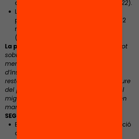
disposen d’aquest servei (
Síndic, 2022
).
La partida per a beques menjador
passa de 38 milions el curs 22/23 a 32
milions el curs 23/24, un 15% menys
(dades d’Affac)
La pregunta:
Com ha anat la prova pilot
sobre la reintroducció del servei de
menjador que s’ha fet a un centenar
d’instituts públics? Es reintroduirà a la
resta? Quines conclusions es van extreure
del procés participatiu sobre temps del
migdia que el Departament va posar en
marxa el 2019?
SEGREGACIÓ ESCOLAR
En quatre anys ha pujat l’escolarització
d’alumnat socialment vulnerable als