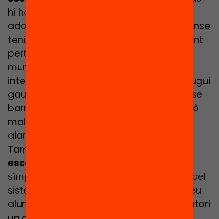
hi ha un ampli sector d’infants i
adolescents catalans que continuen sense
tenir-hi accés, i que molt majoritàriament
pertanyen a famílies pobres. Diversos
municipis han endegat iniciatives
interessants per afavorir que tothom pugui
gaudir d’aquesta oferta educativa, sense
barreres ni condicionants de renda, però
malgrat això les xifres continuen sent
alarmants.
També ho són les
d’abandonament
escolar prematur
, possiblement el
símptoma més palpable de la iniquitat del
sistema educatiu català. Un de cada deu
alumnes no inicia cap estudi postobligatori
un cop acabat 4t d’ESO, i un de cada