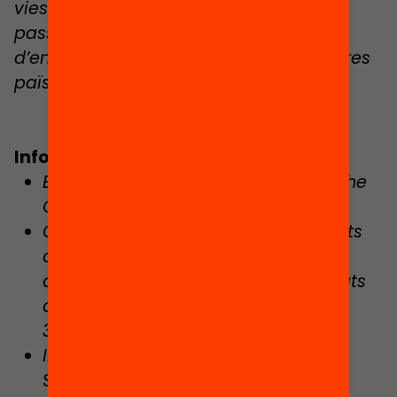
vies d’accés a la universitat, que no
passessin per l’EvAU, per als alumnes
d’entorns segregats, com ja es fa a altres
països?
Informes consultats
El cost de la criança al 2022. Save the
Children, juny 2022
Garantim el dret a gaudir d’activitats
d’estiu? Enquesta de participació
d’infants i adolescents a les activitats
d’estiu a Catalunya, 2022. Educació
360, abril 2023
Informe sobre els drets de l’infant.
Síndic de Greuges, desembre 2022