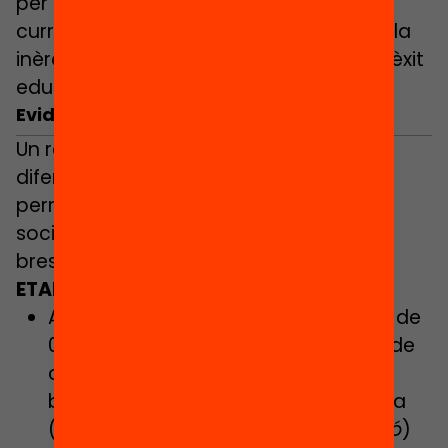
per assolir uns estàndards fixats pel
currículum, però també per la tradició i la
inèrcia (i que sovint es confonen amb l’èxit
educatiu).
Ho estem fent?
Evidències i interrogants per al debat
Un ràpid repàs a estudis recents de
diferent procedència i objecte d’anàlisi
permet visualitzar com les desigualtats
socials es perpetuen des de l’escola
bressol fins a l’educació superior.
ETAPA 0-3
A Catalunya hi ha uns 71.000 infants de
0-3 escolaritzats, el que equival a 2 de
cada 5. D’aquests, el 66% va a una
bressol pública i el 34% a una privada
(
dades del Departament d’Educació
)