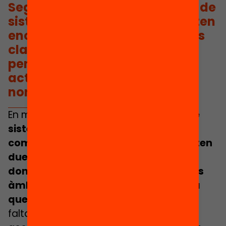
Segregació Escolar o el decret de
sistema educatiu inclusiu, resten
encara un bon grapat d’àmbits
claus per l’equitat que estan
pendents de ser articulats o
actualitzats mitjançant una
normativa.
En matèria legislativa,
tant el decret de
sistema educatiu inclusiu (150/2017)
com el d’admissió (11/2021) representen
dues bones eines que han ajudat a
donar un impuls en els seus respectius
àmbits, però a la vegada es constata
que són insuficients per si sols
i que fa
falta acompanyar-los de moltes més