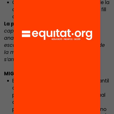
Catalunya és la CCAA amb el cost de la
criança més elevat: 819€ al mes per fill
o filla (
Save the Children, 2022
)
La pregunta:
La gratuïtat d’I2 ha tingut
cap efecte en clau d’equitat? S’ha
analitzat si hi ha més infants 0-3
escolaritzats? S’ha analitzat l’impacte de
la mesura sobre l’oferta privada, on no
s’arriba a la gratuïtat?
MIGDIA I MENJADOR
El 46,5% de l’alumnat d’educació infantil
de 2n cicle, primària i ESO en risc de
pobresa no percep cap ajut individual
de menjador escolar, en bona part
perquè la majoria d’instituts públics no