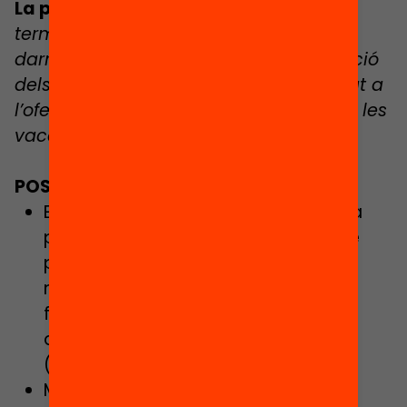
La pregunta:
Quines accions ha dut a
terme el Govern de la Generalitat els
darrers anys per fomentar la participació
dels infants en situació de vulnerabilitat a
l’oferta de lleure durant el curs i durant les
vacances d’estiu?
POSTOBLIGATÒRIA
El risc d’abandonament es multiplica
per cinc quan es mira el col·lectiu de
persones els pares dels quals tenen
nivells d’estudi baixos, i en el cas de
famílies d’origen migrant la taxa
d’abandonament se situa en el 22%
(Fundació Bofill, 2022).
Menys de la meitat dels alumnes