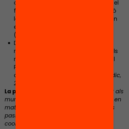
centres concertats un 103% i també el
finançament addicional un 83%, però
les dilacions en els pagaments posen
en qüestió l’eficàcia de la subvenció
(
Síndic, 2023
)
Dues terceres parts de municipis de
més de 5.000 habitants han reduït els
nivells de segregació escolar des del
Pacte, però en una tercera part
aquests nivells han augmentat (
Síndic,
2023
)
La pregunta:
Quina resposta cal donar als
municipis que no estan fent els deures en
matèria de segregació escolar? Quines
passes s’estan fent per millorar la
coordinació entre les administracions