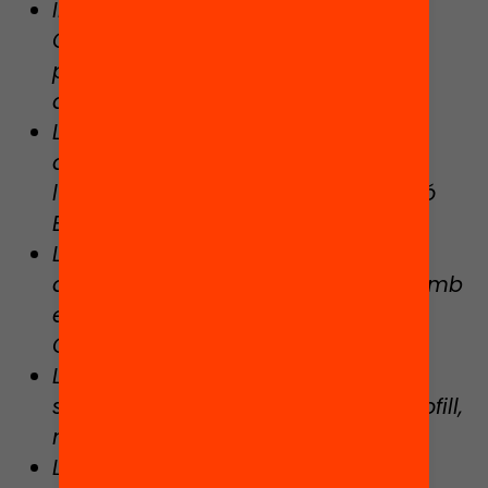
Inmigración y ‘fracaso escolar’ en
Cataluña. Un análisis desde la
perspectiva generacional. Centre
d’Estudis Demogràfics UAB, 2020
L’abandonament a 4t d’ESO: les
desigualtats en la transició a
l’educació postobligatòria. Fundació
Bofill, maig 2023
La dotació de personal i la gestió
d’equips educatius en els centres amb
elevada complexitat. Síndic de
Greuges, novembre 2022
La protecció dels centres educatius
segregats a Catalunya. Fundació Bofill,
novembre 2021
L’educació inclusiva a Catalunya.