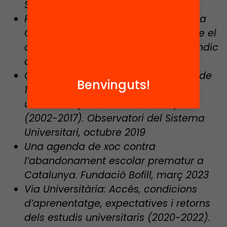
Síndic de Greuges, setembre 2021
Pacte contra la segregació escolar a
Catalunya. Informe de progrés sobre el
desplegament del Decret 11/2021. Síndic
de Greuges, gener 2023
Qui estudia a la universitat? Anàlisi de
Benvinguts!
15 anys d’evolució de l’accés a la
universitat pública de Catalunya
(2002-2017). Observatori del Sistema
Universitari, octubre 2019
Una agenda de xoc contra
l’abandonament escolar prematur a
Catalunya. Fundació Bofill, març 2023
Via Universitària: Accés, condicions
d’aprenentatge, expectatives i retorns
dels estudis universitaris (2020-2022).