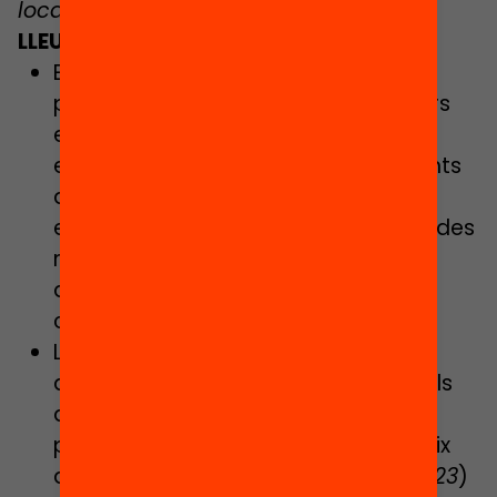
locals i autonòmica?
LLEURE EDUCATIU
El 46% dels infants de 3 a 14 anys no
participen en activitats extraescolars
esportives i el 65,4% no ho fan en
extraescolars no esportives. Els infants
de famílies amb menys capital
educatiu participen quasi cinc vegades
menys a les activitats extraescolars
que els infants de famílies amb més
capital educatiu
(Síndic, 2022
).
L’any 2022, 4 de cada 10 infants van
quedar-se sense activitats d’estiu. Els
de nivell econòmic alt van tenir una
participació del 72% i els de nivell baix
del 41% (
enquesta Educació 360, 2023
)