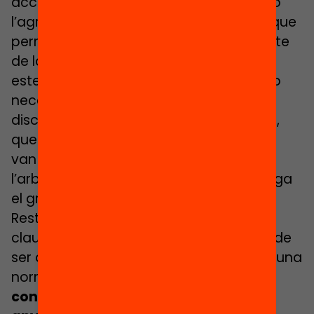
accions i recursos. En el primer cas, amb
l’agreujant que no hi ha cap indicador que
permeti fer una valoració sobre l’impacte
de la norma, i amb la sensació, força
estesa entre les famílies d’alumnes amb
necessitats educatives per raó de
discapacitat o trastorn de salut mental,
que els diferents agents del sistema no
van a la una, com queda palès amb
l’arbitrarietat amb què s’atorga o denega
el graduat d’ESO a aquest alumnat.
Resten encara un bon grapat d’àmbits
claus per l’equitat que estan pendents de
ser articulats o actualitzats mitjançant una
normativa. Entre aquests,
el decret de
concerts (en
stand by
des de fa tres