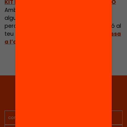
KIT D’ACTIVISTA PER LA DESEGREGACCIÓ
Amb aquest kit d’activista et proposem
algunes accions i aportem eines i idees
perquè tu també puguis passar a l’acció al
teu municipi.
Descobreix-les totes i passa
a l’acció!
Tria equitat
Rep continguts, iniciatives i
projectes per implicar-te.