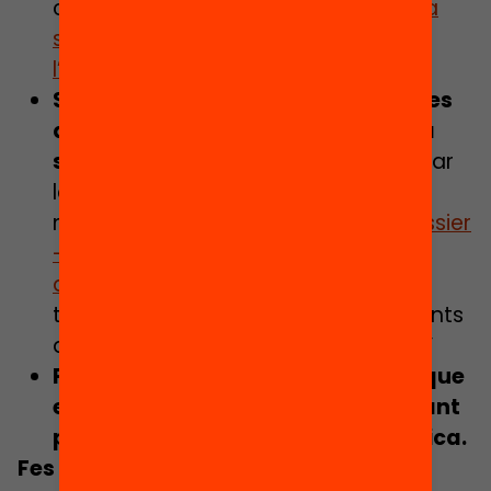
consultar el document “
Combatre la
segregació escolar: de l’amenaça a
l’oportunitat
”
Subratlla amb claredat les mesures
que es poden emprendre contra la
segregació escolar.
Els pots recordar
les 6 mesures d’urgència o les 6
mesures a mig i llarg termini del “
Dossier
– Preinscripció i segregació escolar
davant la Covid-19
”. Pots consultar
també la infografia “6 mesures urgents
que pot impulsar el teu ajuntament”
Pregunta quines són les mesures que
el govern municipal està desplegant
per fer front a aquesta problemàtica.
Fes arribar informació als grups