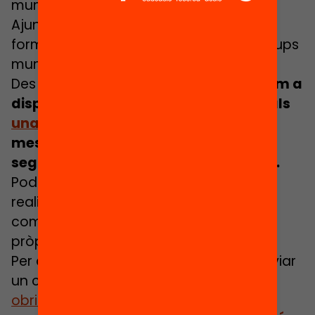
municipal. Ara bé, en molts dels
Ajuntaments els que poden presentar
formalment una moció al ple són els grups
municipals.
Des del projecte Obrim l’Educació
posem a
disposició d’entitats i grups municipals
una plantilla de moció
per desplegar
mesures d’urgència per combatre la
segregació escolar a nivell municipal.
Podeu acabar d’adaptar la moció a la
realitat del vostre municipi, tenint en
compte les dades que s’indiquen en la
pròpia plantilla de moció.
Per a dubtes sobre la moció, podeu enviar
un correu electrònic a
obrimeducacio@fbofill.cat
.