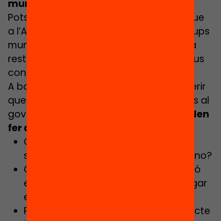
municipals
Pots fer arribar la mateixa informació que
a l’Alcalde o Alcaldessa a la resta de grups
municipals de l’Ajuntament, és a dir, a la
resta de partits polítics. Trobaràs els seus
contactes al web de l’Ajuntament.
A banda de sensibilitzar-los, pots suggerir
que des de l’oposició es facin preguntes al
govern.
Algunes preguntes que es poden
fer al govern municipal poden ser:
Quines de les 6 mesures urgents ja
s’estan aplicant al municipi, i quines no?
Quines mesures contra la segregació
escolar s’està planificant de desplegar
en els propers 3 mesos?
Pensa l’Ajuntament promoure un pacte