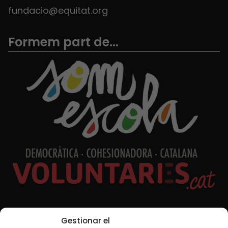
fundacio@equitat.org
Formem part de...
Xarxes Socials
Gestionar el