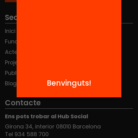
Seccions
Inici
Notícies
Fundació
FAQS
Actes
Hub Social
Projectes
Contacte
Publicacions i vídeos
Benvinguts!
Blog
Contacte
Ens pots trobar al Hub Social
Girona 34, interior 08010 Barcelona
Tel 934 588 700