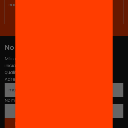
No et perdis res
Més de 40.000 persones ja han triat Equitat. Rep
iniciatives, propostes i projectes per millorar la
qualitat de l'educació a Catalunya.
Adreça electrònica
*
Nom
*