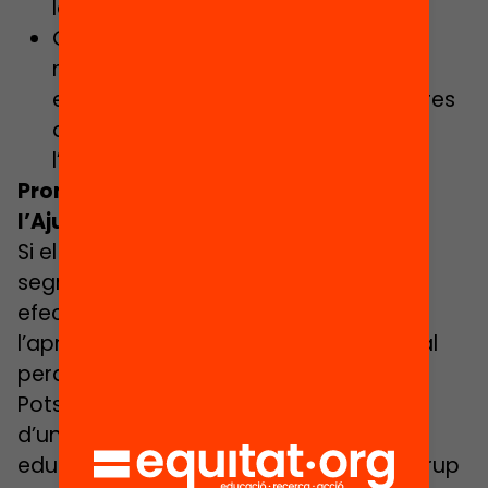
local contra la segregació escolar?
Quins són els principals àmbits de
millora del municipi en segregació
escolar a mig termini? Quines mesures
de mig termini pensa prioritzar
l’Ajuntament?
Promou una moció al ple de
l’Ajuntament
Si el teu municipi té alts nivells de
segregació escolar o no té les mesures
efectives necessàries pots impulsar
l’aprovació d’una moció al ple municipal
perquè l’ajuntament ho faci.
Pots impulsar una moció al ple tant des
d’una entitat de la comunitat social i
educativa del municipi, com des d’un grup