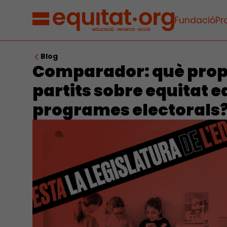
Fundació
Pr
Blog
Comparador: què propo
partits sobre equitat e
programes electorals