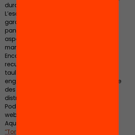
durant les setmanes de confinament.
L’escola és un espai imprescindible per
garantir l’equitat social i aquesta
pandèmia ha posat el focus en molts
aspectes que la quotidianitat ha
mantingut latents.
Encapçalar una tornada a l’escola que
reculli tots els reptes que hi ha sobre la
taula no és una tasca fàcil però sí molt
engrescadora, sobretot si es du a terme
des de l’escolta i des del lideratge
distribuït.
Podeu accedir a la gravació íntegra del
webinar en
aquest enllaç
.
Aquest webinar s’inscriu en el repte
“Tornada a l’escola. Com hauria de ser