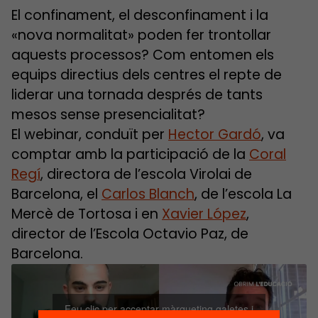
El confinament, el desconfinament i la
«nova normalitat» poden fer trontollar
aquests processos? Com entomen els
equips directius dels centres el repte de
liderar una tornada després de tants
mesos sense presencialitat?
El webinar, conduït per
Hector Gardó
, va
comptar amb la participació de la
Coral
Regí
, directora de l’escola Virolai de
Barcelona, el
Carlos Blanch
, de l’escola La
Mercè de Tortosa i en
Xavier López
,
director de l’Escola Octavio Paz, de
Barcelona.
Feu clic per acceptar màrqueting galetes i