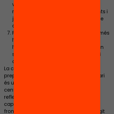
voltant de l’escola per poder donar
resposta a les necessitats dels infants i
joves sempre, no només en estats de
crisi com el que hem viscut.
Fomentar l’escolta empàtica, no només
l’activa. Escoltar per fomentar que
l’altre creï el seu propi relat és clau en
societats riques en multiculturalitat i
orígens,
La capacitat d’anticipació i estar
preparats per qualsevol mena d’escenari
és un desig compartit pels directors de
centre amb els que hem compartit
reflexions. Tots ells han destacat la
capacitat creativa dels docents per fer
front als reptes inesperats que han sorgit