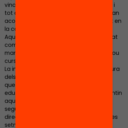
vinculaven a l’escola o amb les que fins i
tot costava establir comunicació ara han
aconseguit crear un lligam estret basat en
la confiança i l’acompanyament.
Aquest vincle, que tots tres han destacat
com a poderós, és un dels trets que cal
mantenir i reforçar amb l’arribada del nou
curs.
La incertesa sobre com serà la reobertura
dels centres al setembre però és un fet
que genera neguit en molts centres
educatius. Que els equips docents afrontin
aquesta tornada amb confiança i
seguretat és un dels reptes que els i les
directores de centre tenen a les mans les
setmanes vinents. “Per donar aquesta