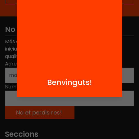
No et perdis res
Més de 40.000 persones ja han triat Equitat. Rep
iniciatives, propostes i projectes per millorar la
qualitat de l'educació a Catalunya.
Adreça electrònica
*
Benvinguts!
Nom
*
Seccions