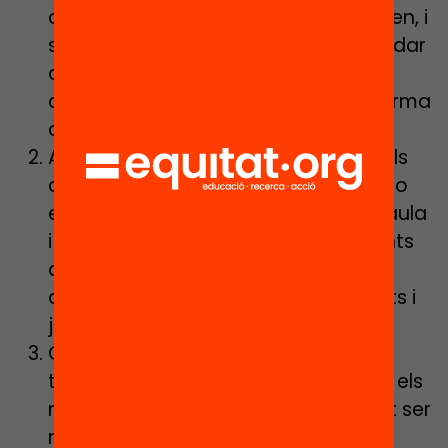
centres i docents encara arrosseguen, i
supera-la de forma conjunta. Convidar
a les famílies a formar-se en
competències digitals i fer-ho de forma
comunitària.
Ampliar les aliances amb l’entorn dels
centres educatius. L’aprenentatge no
es pot dur a terme només dins de l’aula
i cal teixir complicitats amb els agents
del barri, poble i ciutat que puguin
ampliar els coneixements dels infants i
joves.
Cal consolidar els processos de
transformació educativa aprofitant els
nous paradigmes. L’incertesa no pot ser
motor de retrocés.