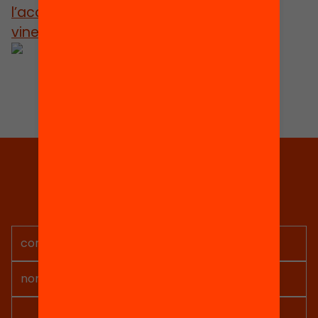
l’acollida als infants i famílies el curs
vinent?”
de la crida
Obrim l’educació
.
Tria equitat
Rep continguts, iniciatives i
projectes per implicar-te.