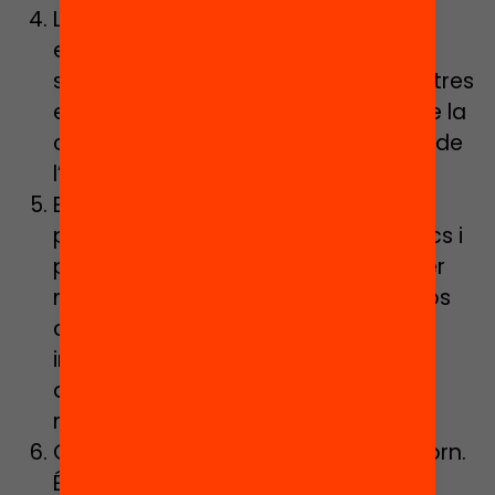
La comunitat i el suport mutu han
esdevingut cabdals en aquesta crisi
sociosanitària. Cal que des dels centres
es fomenti el sentit de pertinença de la
comunitat, tant de l’educativa com de
l’entorn.
Educar l’esperit crític per evitar la
proliferació de discursos demagògics i
populistes que aprofiten les crisis per
manipular la ciutadania. En contextos
com el que hem viscut és més
important que mai tenir eines per
discernir i prendre decisions per un
mateix.
Cal fer diagnosis constants de l’entorn.
És important saber què passa al