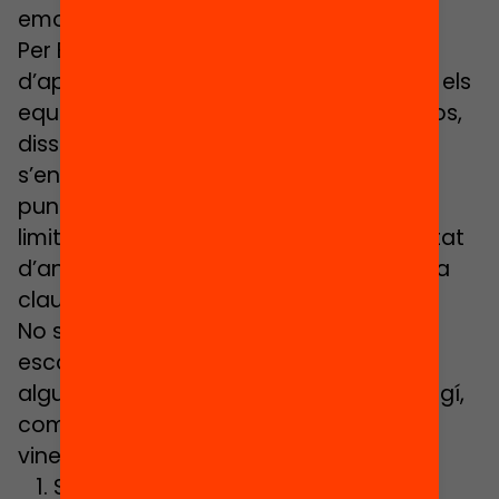
emocional”.
Per Blanch, des d’aquest punt
d’apoderament, és molt important que els
equips de centre pensin per ells mateixos,
dissenyin el nou curs, somiïn, i
s’entusiasmin i després vegin en quins
punts la nova normativa sanitària els
limitarà o no. La proactivitat i la capacitat
d’anticipar-se esdevé una competència
clau pels nous lideratges.
No sabem quin serà el nou escenari
escolar però sí que podem destacar
algunes de les oportunitats que tant Regí,
com Blanch i López detecten pel curs
vinent.
Superar la tecnofòbia que molts