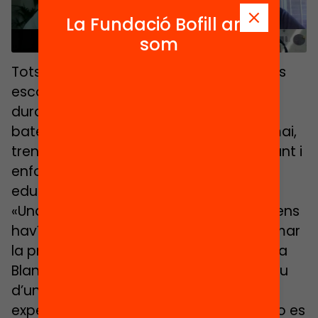
activar aquest contingut
La Fundació Bofill ara
som
Tots tres van reivindicar que tot i que les
escoles han estat físicament tancades
durant el confinament, han continuat
bategant, en paraules de López, com mai,
trencant fins i tot amb limitacions i creant i
enfortint vincles dins de la comunitat
educativa.
«Una situació en la qual, aparentment, ens
havíem de distanciar, ha permès extremar
la proximitat amb les famílies», explicava
Blanch que forma part de l’equip directiu
d’un centre d’alta complexitat. La seva
experiència diu que amb famílies que no es