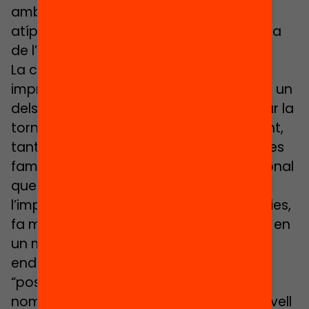
amb serenor la programació d’un curs
atípic i, sobretot, una definició molt clara
de l’autonomia que té cada centre.
La confiança i el vincle són claus
imprescindibles pel que segurament, és un
dels factors més important per entomar la
tornada a l’escola que és l’apoderament,
tants dels equips dels centres com de les
famílies i dels infants. El trasbals emocional
que ha suposat la crisi de la Covid-19 i
l’impacte que ha tingut en moltes famílies,
fa més important que mai la confiança en
un mateix i en el seu entorn per tirar
endavant. Per Regí és important també
“posar l’alumnat al centre sempre, no
només a nivell d’aprenentatge sinó a nivell