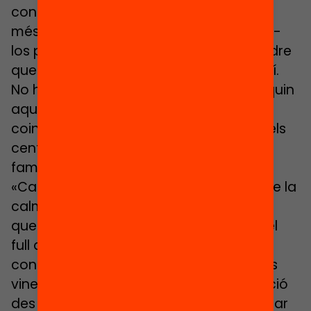
confiança als docents, cal escoltar-los
més que mai des de l’equip directiu i fer-
los partícips de les decisions, cal entendre
que anem tots a una” assenyalava Regí.
No hi ha receptes màgiques que dosifiquin
aquesta confiança, però tots tres
coincidien en fomentar l’escolta dins dels
centres, i també amb l’alumnat i les
famílies.
«Cal crear els escenaris possibles des de la
calma i no ser alarmistes» insistia López
que considerava important no perdre el
full de ruta del centre malgrat els nous
condicionants que poden arribar el curs
vinent. Demanava també més informació
des de l’administració per poder entomar