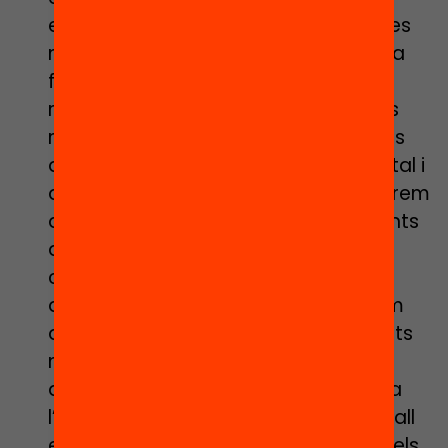
especialment aquells amb conductes
més tancades amb els que ja s’havia
fet una feina prèvia que s’haurà de
recuperar. “Crec que hi haurà menys
riscos dels que ens esperem, després
de l’estiu sempre hi ha un
reset
mental i
aquest curs passarà el mateix, i haurem
de reconnectar amb els coneixements
apresos”, medita la directora del
centre, “el repte serà major amb
aquells alumnes amb els que no hem
aconseguit contactar durant aquests
mesos i no els hem pogut
acompanyar”. Què caldria reforçar a
l’escola de cara al setembre? El treball
emocional de vincle amb el centre i els