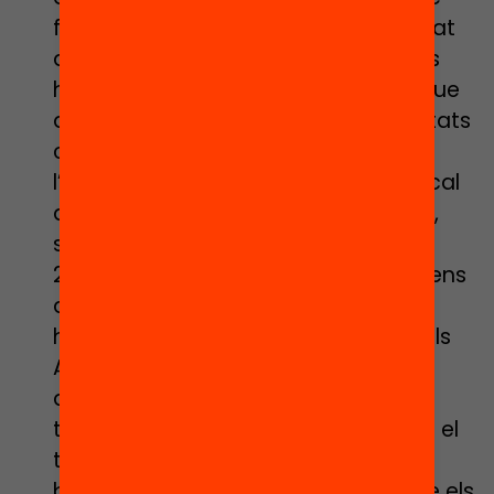
famílies vulnerables que mai han anat
al cinema o al teatre, i els consistoris
haurien de treballar per assegurar que
aquestes famílies gaudeixin d’activitats
culturals al municipi. “Pot ser que
l’escola estigui segregada, però no cal
que el nen faci una vida segregada”,
sentencia la Núria. Per tant, pel curs
20/21 posar èmfasi en barrejar als nens
dels municipis en activitats culturals
hauria d’encapçalar les prioritats dels
Ajuntaments. A més, aquestes
activitats garanteixen que els nens
tinguin un sentit de pertinència amb el
territori i la comunitat. Es veuria
beneficiada també la llengua, ja que els