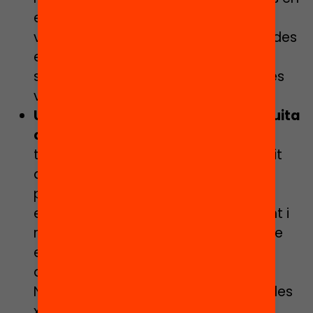
el repartiment dels recursos el curs
vinent: “Quan es reparteixin les partides
econòmiques caldrà que els polítics
siguin valents i ajudin als centres més
vulnerables”.
Un recordatori: no abandonar la lluita
contra la segregació escolar
. El
tancament de les escoles ha impedit
que molts centres segregats hagin
pogut mostrar els seus projectes
educatius. “Tenim un projecte potent i
reflectim millor la societat actual que
els centres on només hi ha alumnes
autòctons”, afirma rotundament la
Núria, que aquests dies ha fet servir les
xarxes socials per fer difusió del seu