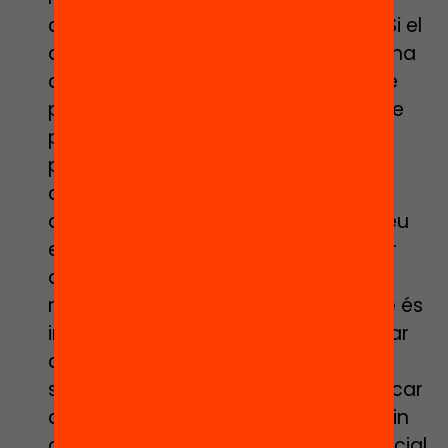
competencial va guanyant punts. “Si el
que volem és formar personetes, hi ha
coses que no cal que sàpiguen i que
poden cercar a Google, però hem de
procurar que tot el que aprenguin
puguin fer-ho servir el dia de demà i
que tinguin molts somnis i ganes
d’aprendre”, explica la docent. Pel seu
equip, el tancament ha estat útil per
adonar-se que les classes molt
magistrals no tenen tant sentit i que és
important que els nens puguin provar
coses i equivocar-se. Així mateix, no
s’ha d’oblidar que l’escola ha d’inculcar
als nens que puguin ser el que vulguin
quan creixin, vinguin de la realitat social