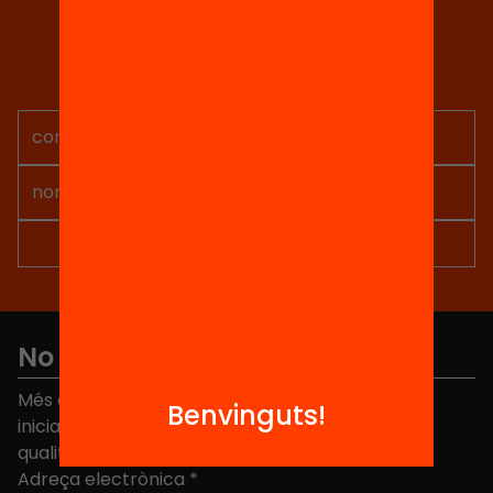
Tria equitat
Rep continguts, iniciatives i
projectes per implicar-te.
No et perdis res
Més de 40.000 persones ja han triat Equitat. Rep
Benvinguts!
iniciatives, propostes i projectes per millorar la
qualitat de l'educació a Catalunya.
Adreça electrònica
*