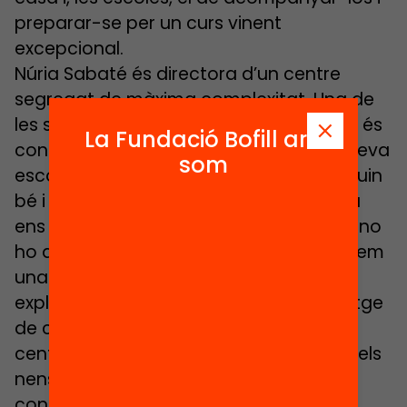
preparar-se per un curs vinent
excepcional.
Núria Sabaté és directora d’un centre
segregat de màxima complexitat. Una de
les seves principals missions ara mateix és
La Fundació Bofill ara
contactar amb tots els alumnes de la seva
som
escola per tal d’assegurar-se que estiguin
bé i no perdre el vincle amb ells. “Encara
ens falta localitzar a 30 famílies però, si no
ho aconseguim, no hem de patir. Els farem
una millor preparació el curs vinent”,
explica la Núria, que transmet un missatge
de calma i demana a escoles i famílies
centrar-se en l’important: el benestar dels
nens més enllà de l’ensenyament dels
continguts acadèmics.