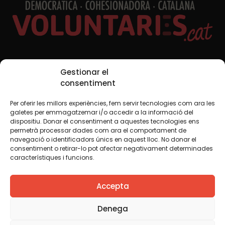
Xarxes Socials
Gestionar el
consentiment
Per oferir les millors experiències, fem servir tecnologies com ara les
TWT
YTB
IG
FB
IN
galetes per emmagatzemar i/o accedir a la informació del
dispositiu. Donar el consentiment a aquestes tecnologies ens
permetrà processar dades com ara el comportament de
navegació o identificadors únics en aquest lloc. No donar el
consentiment o retirar-lo pot afectar negativament determinades
Avís legal
Política de cookies
característiques i funcions.
Creiem que el coneixement s’ha de compartir. Per això
Accepta
fem servir una llicència Creative Commons, llevat que en
algun material indiquem el contrari. Us animem a copiar,
redistribuir, remesclar o transformar i crear els continguts
Denega
propis d’aquest web, per a qualsevol finalitat, inclosa la