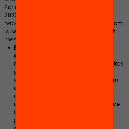
Parlem amb ella del que vindrà, un curs
2020-2021 amb incerteses, i de les
necessitats que identifica per escoles com
la seva, on molts nens han viscut la part
més crua del confinament.
El primer és el primer: reconnectar
amb l’entorn escolar
. Després dels
mesos de confinament, hi haurà moltes
ganes de retrobar-se, d’abraçar-se i
de gaudir de moments junts. “Haurem
de respectar molt aquests desitjos,
normalment no hi ha molts espais
d’expressió lliure i des d’ara haurem de
tenir-los”, explica la Núria Sabaté. És
prioritari que els nens es puguin
connectar emocionalment,