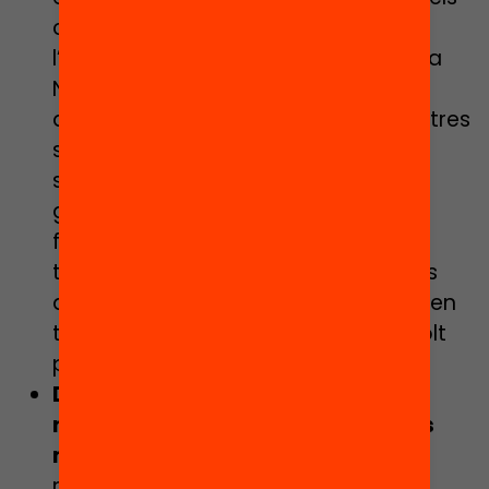
companys, les dinàmiques fora de
l’aula i l’activitat física i musical. Diu la
Nùria: “Ens preparem per treballar el
dolor”. Alguns dels alumnes dels centres
segregats hauran viscut aquestes
setmanes en pisos petits, plens de
gent, amb pares aturats, conflictes
familiars… “Els centres no segregats
tindran un parell de casos d’alumnes
amb aquestes situacions, nosaltres en
tindrem molts, i haurem de estar molt
positius i professionals”.
Dotar als centres del personal
necessari per atendre als alumnes
més vulnerables
. Arribarà, més que
mai, l’hora de moure fitxa i dotar als