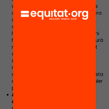
centre en substitució de les jornades
de portes obertes. La directora espera
que la segregació escolar continuï
ocupant un espai important en
l’agenda política, però tem que “no hi
hagi recursos per a tot perquè hi haurà
moltes necessitats més”. No obstant
això, defensa que “lluitar contra la
segregació serà més necessari que
mai” i, atenent al que ha vist a les
darreres reunions, sembla que aquesta
qüestió seguirà ocupat un lloc al tauler
polític.
Aprofundir en l’ensenyament no
acadèmic
. L’acceleració cap a un
model educatiu globalitzat i