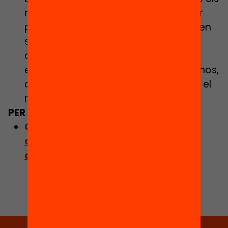
nens trobarien espais d’oci on poder
practicar-la: “Tinc alumnes que parlen
sis idiomes, però no el català. Són
alumnes molt potents però que no
estan integrats. Hem de preguntar-nos,
com a municipi i com a país, quin és el
model de societat que volem”.
PER SABER-NE MÉS:
Com oferim les màximes
oportunitats als centres més
desafavorits?