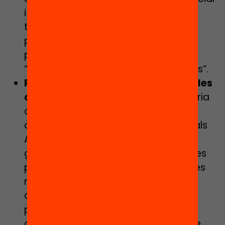
i familiar de la que vinguin. A més,
també s’hauria d’insistir en que els
petits aprenguin a valorar les coses
petites de la vida i, com diu la Núria,
“sobretot, que siguin bones persones”.
Reforçar, d’una vegada per totes, les
activitats fora-escola
. El 20/21 hauria
de ser el curs 360º. La directora
d’aquest centre segregat demana als
Ajuntaments que facin esforços per
garantir que hi hagi activitats obertes
per tots els nens: “Els nostres alumnes
no van a extraescolars de música o
anglès, s’hauria de treballar perquè
puguin participar d’aquestes
activitats”. Hi ha nens procedents de