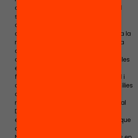
centres més complexos de personal
suficient. Als centres de màxima
complexitat hi haurà alumnes més
afectats mentalment i això “afecta a la
manera de ser de la persona”. Hauria
doncs que proporcionar-los més
atenció de psicopedagogs, dotar a les
escoles de mes vetlladors amb
formació, tècnics d’integració social i
d’infermers que assessorin a les famílies
que ho requereixin sobre higiene i
nutrició. “Per escoles com la nostra, al
Departament li demanaria un bon
equip, gran i amb molta formació, i que
continuïn recolzant-nos”, explica la
Núria Sabaté, però es planteja riscos en