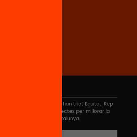
No et perdis res
és de 40.000 persones ja han triat Equitat. Rep
niciatives, propostes i projectes per millorar la
ualitat de l'educació a Catalunya.
Adreça electrònica
*