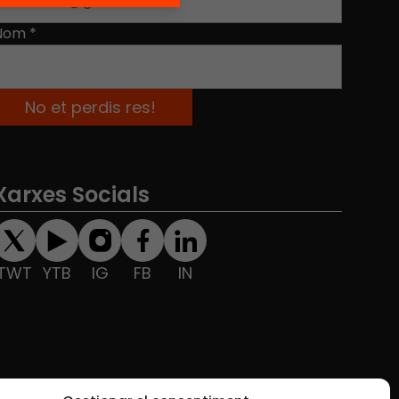
Nom
*
Xarxes Socials
TWT
YTB
IG
FB
IN