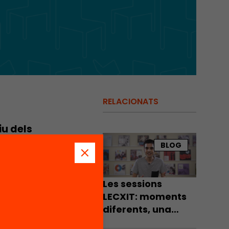
RELACIONATS
iu dels
ió
BLOG
tir que
Les sessions
pament
LECXIT: moments
diferents, una
e
experiència única