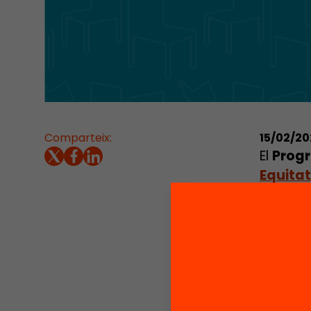
Comparteix:
15/02/20
El
Prog
Equitat
infants
lectora
tot l’a
compet
educatiu
A travé