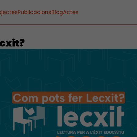
ojectes
Publicacions
Blog
Actes
ecxit?