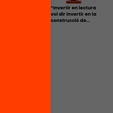
ocal, i
“Invertir en lectura
rmatiu
vol dir invertir en la
ectiu
construcció de
,
societats
intel·ligents i
preparades,
capaces de fer
front als reptes de
futur”