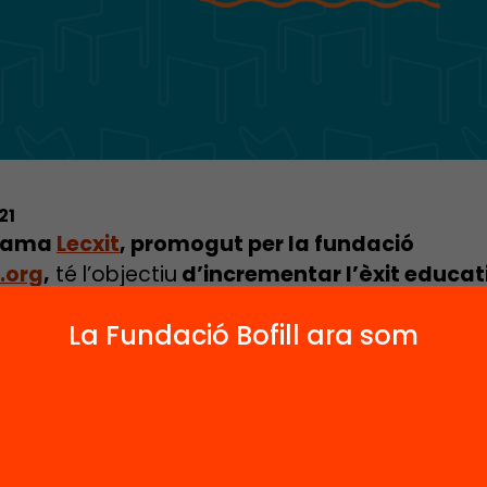
21
rama
Lecxit
, promogut per la fundació
.org
,
té l’objectiu
d’incrementar l’èxit educat
 a través de la millora del gust i la comprens
La Fundació Bofill ara som
. Des del Lecxit ens proposem el repte de garan
lumnat acabi la primària
amb un
nivell de
ència lectora
que asseguri el seu desenvolu
 i social.
s d’una
xarxa de 300 espais a 150 municipis d