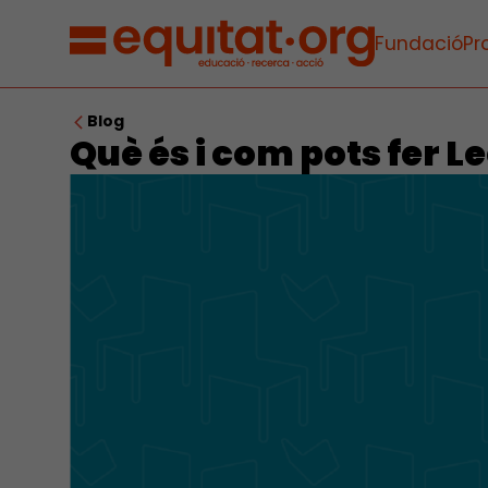
Fundació
Pr
Blog
Què és i com pots fer L