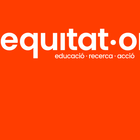
 el teu espai Lecxit
mitza el teu espai Lecxit
ra el teu espai Lecxit
avalua el teu espai Lecxit
en els apartats que fan referència a la
“creaci
Lecxit
, hi trobaràs el material adjunt editable
“
ai Lecxit”
. Aquest material t’ajudarà a anar
ant el teu espai Lecxit a mesura que vagis ava
ontingut, de tal manera que al final, quan hagis
s les parts de l’entorn, tinguis la
informació m
nt del vostre espai Lecxit plasmada en un
ent.
acionat:
2 casos d’èxit d’espais Lecxit: Llegir 
ixer en competències i comunitat
m a completar tot el recorregut i a
treure el 