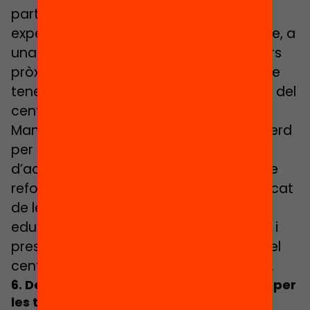
participació, d’autoconeixement i
experimentació han arribat, per exemple, a
una oferta de matèries optatives i tallers
pròxims als interessos de l’alumnat, i que
tenen una repercussió activa en la vida del
centre. Dinamització de centre, Ràdio
Mangrané, Canal Youtubers, Eskamot verd
per la sostenibilitat… són exemples
d’aquesta proposta. Una acció més que
reforça el vincle amb el centre, el significat
de les propostes i una orientació
educativa i acció tutorial molt vivencial i
present en totes les matèries i espais del
centre, no només a les hores de tutoria.
6. Destinar prou temps de l’horari lectiu per
les tutories