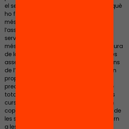
el seu objectiu és donar-los espais perquè
ho facin. “Més enllà dels espais d’opinió
més informals, tenim espais com
l’assemblea o els consells d’infants, que
serveixen perquè els alumnes participin
més enllà de les seves aules en l’estructura
de la seva escola”, explica el director. Les
assemblees són òrgans fonamentals dins
de l’escola, on els alumnes debaten i fan
propostes arran dels temes que els
preocupen i que van anotant al llarg de
tota la setmana. Els delegats de tots els
cursos es reuneixen amb el Francesc un
cop al mes, li porten tot el que ha sortit de
les seves assemblees i després fan retorn
a les seves aules. “Tenim el consell verd