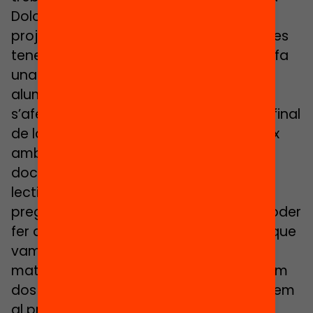
Dolors Queralt. A més, en el marc d’un
projecte amb fons europeus, els alumnes
tenen una persona que setmanalment fa
una hora de ‘mindfullness’ amb els
alumnes. A aquesta hora de meditació
s’afegeix mitja hora al principi i mitja al final
de la setmana en que el tutor es reuneix
amb el grup fent rotllana. “Els nostres
docents tenen dins del seu horari hores
lectives que són de tutoria. La gent ens
pregunta: d’on treuen el temps per a poder
fer aquest seguiment? I la resposta és que
vam considerar que la tutoria era una
matèria més i, per tant, els mestres tenim
dos o tres hores setmanals que dediquem
al projecte “Fem Camí”, si no és