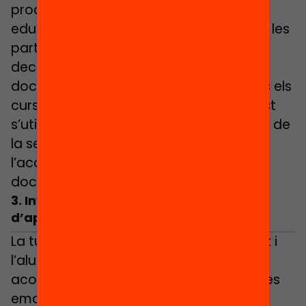
proactiu en l’acció tutorial i l’orientació
educativa. Al projecte ‘Fem Camí’ totes les
parts formen un equip orientador,
decideixen, avaluen i elaboren un
document de seguiment al llarg de tots els
cursos i etapes. L’objectiu és que aquest
s’utilitzi com a eina de reflexió al voltant de
la seva evolució com a aprenent i
l’acompanyament per part de l’equip
docent i la família.
3. Involucrar les famílies en el procés
d’aprenentatge dels seus fills
La tutoria crea un vincle entre el docent i
l’alumne o alumna, però en aquest
acompanyament a l’aprenentatge i a les
emocions també han de participar les