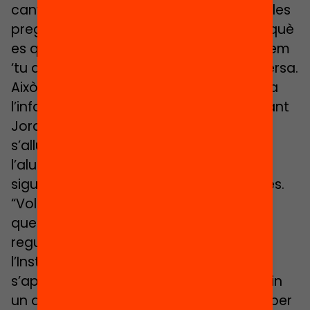
canviar tot, les tutories també. Tornem les
preguntes que els alumnes ens fan perquè
es qüestionin ells les coses, els preguntem
‘tu què en penses’ i generem una conversa.
Això també és tutoria, és acompanyar a
l’infant”, explica el director de l’Escola Sant
Jordi. D’aquesta manera, el mestre
s’allunya una mica per permetre que
l’alumne, amb el seu acompanyament,
sigui qui reflexioni i avaluï el que ha après.
“Volem fer un acompanyament tutorial
que convidi a l’autoconeixement, a la
regulació i autoavaluació”, expliquen a
l’Institut Escola Daniel Mangrané, on
s’aposta perquè alumnat i famílies siguin
un actiu educatiu empoderat i amb paper