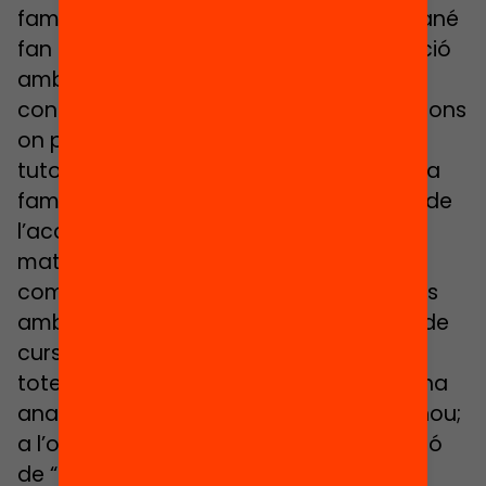
famílies. A l’Institut Escola Daniel Mangrané
fan una aposta clara en aquesta direcció
amb el projecte “Fem Camí”, que es
construeix a partir d’una sèrie d’actuacions
on participen com un triangle alumne,
tutor i famílies. Mitjançant “Fem Camí”, la
família esdevé un element fonamental de
l’acció tutorial i aquesta participació es
materialitza en forma de reunions
compartides. “Fem cinc trobades anuals
amb les famílies. A la reunió de principi de
curs, una tutoria exprés, es convoca a
totes les famílies per a preguntar com ha
anat l’estiu i conèixer al nou tutor si és nou;
a l’octubre convoquem la primera reunió
de “Fem Camí”, a la que assisteixen