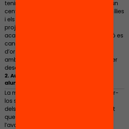
tenir assignada una tutoria, i volen ser un
centre orientador on tot l’equip, les famílies
i els agents de l’entorn participin en el
projecte de vida personal, social i
acadèmic de l’alumne. Aquesta intenció es
canalitza mitjançant el projecte
d’orientació i acció tutorial “Fem Camí”,
amb una formació interna del centre per
desenvolupar-la.
2. Autoavaluació per empoderar als
alumnes
La manera d’avaluar els alumnes pot fer-
los sentir acompanyats i protagonistes
dels seus aprenentatges. “En el moment
que vam canviar l’avaluació cap a
l’avaluació autoreguladora, ho vam