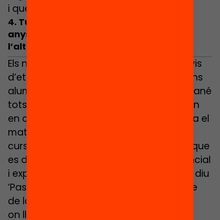
i què hem d’aprendre.
4.
Tutors que acompanyen al llarg dels
anys per facilitar el pas d’una etapa a
l’altra
Els nous cursos i, especialment, els canvis
d’etapa poden ser complicats per alguns
alumnes. A l’Institut Escola Daniel Mangrané
tots els últims nivells d’etapa els vinculen
en cicles amb els següents i es conserva el
mateix tutor o tutora durant tots tres
cursos: “Organitzem en un cicle P3 i P4, que
es diu ‘Som-hi’, és una etapa molt vivencial
i experimental; després P5,1r i 2n, que es diu
‘Pas a pas’, on es reforça l’aprenentatge
è
de la lectura; 3r, 4t i 5
on llegim per aprendre i que es diu cicle