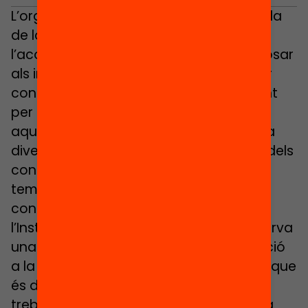
L’organització dels temps a l’escola parla
de la importància que té
l’acompanyament dels alumnes. Cal posar
als infants al centre, però cal també ser
conseqüents i dedicar el temps suficient
per atendre les seves necessitats. En
aquest sentit, l’Escola Sant Jordi destina
divendres per la tarda per les reunions dels
consells escolars i les assemblees, i el
temps que calgui per resoldre els
conflictes en grup. Per la seva banda,
l’Institut Escola Daniel Mangrané es reserva
una franja horària important per l’atenció
a la gestió emocional: “Tenim una hora que
és diu “Dins teu” on els tutors anem
treballant l’acompanyament”, explica la