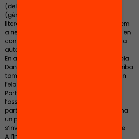
(delegats ecològics), el consell lila
(gènere), el consell esportiu, el consell
literari i el consell de mediació, on formem
a nens i nenes perquè sàpiguen mediar en
conflictes petits a l’aula i així aprenguin a
autogestionar-se”, detalla el Francesc.
En aquesta mateixa línia, a l’Institut Escola
Daniel Mangrané, la veu de l’alumnat arriba
també a decisions estructurals, com són
l’elaboració dels «Pressupostos
Participatius». En aquests, des de
l’assemblea de representants i amb la
participació de tot l’alumnat, es coordina
un procés participatiu per decidir com
s’inverteix part del pressupost del centre.
A l’Institut Escola aquests espais de