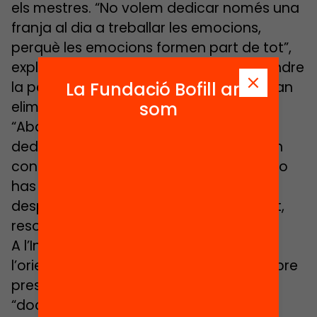
els mestres. “No volem dedicar només una
franja al dia a treballar les emocions,
perquè les emocions formen part de tot”,
explica el Francesc. Per aconseguir atendre
La Fundació Bofill ara
la part emocional sempre que calgui, van
som
eliminar les franges horàries que tenien:
“Abans pensàvem ‘no pot ser que
dediquem l’hora de català a resoldre un
conflicte’. No, com el conflicte ja hi és, ho
has de resoldre quan toca”, així que
després de trencar l’esquema parcel·lat,
resoldran els conflictes quan sorgeixen.
A l’Institut Escola Daniel Mangrané
l’orientació a l’alumne també hi és sempre
present. Allà tots els mestres són
“docents-tutors”, independentment de