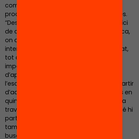
compte la relació amb les famílies en el
procés d’acompanyament dels alumnes.
“Després de la reunió informativa de l’inici
de curs, fem una altra reunió pedagògica,
on compartim amb les famílies els
interessos dels infants que hem detectat,
tot allò que nosaltres creiem que és
important i quins seran els objectius
d’aprenentatge”, explica el director de
l’escola Sant Jordi, Francesc Martín. A partir
d’aquell moment, s’explica a les famílies en
quina fase dels objectius està l’alumne a
través d’una carta molt càlida on també hi
participa l’alumne: “Volem que l’infant
també tingui veu en aquella carta i
busquem estones per parlar amb ell