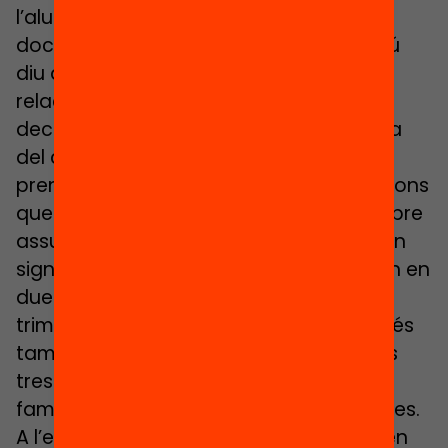
l’alumne, la família i el tutor. Tenim uns
documents on es fa un pacte i cadascú
diu a quines coses es compromet amb
relació a un objectiu comú que es
decideix”, diu la Dolors Queralt, directora
del centre. Les famílies i els alumnes es
prenen tan seriosament aquestes reunions
que fins i tot arriben a compromisos sobre
assumptes de casa. Aquests acords són
signats per tothom i es revisen i avaluen en
dues trobades més al segon i tercer
trimestre. El “contracte” de “Fem Camí” és
també, fins a segon de primària, un dels
tres informes anuals que es dóna a les
famílies en lloc de les notes acadèmiques.
A l’escola Sant Jordi també es té molt en