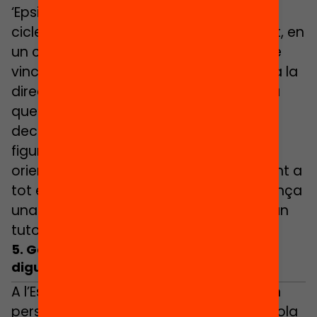
‘Epsilon’; sisè va amb 1r i 2n d’ESO en un
cicle anomenat ‘Baula’; i per últim, 3r i 4t, en
un cicle que es diu ‘Vèrtex’ que és el que
vincula amb els postobligatoris”, explica la
directora Dolors Queralt, que assenyala
que els últims anys s’han fet passos
decidits com aquests per a reforçar la
figura del tutor i compartir la visió
orientadora, implícita en la tasca docent a
tot el claustre. Així quan l’alumne comença
una etapa educativa nova ho fa amb un
tutor que ja el coneix i que està amb ell.
5. Generar espais perquè els alumnes
diguin la seva
A l’Escola Sant Jordi volen enviar al món
persones que aixequin la mà, i com escola