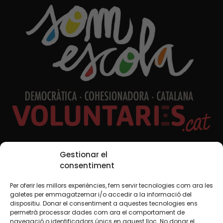
Xarxes Socials
Gestionar el
consentiment
Per oferir les millors experiències, fem servir tecnologies com ara les
galetes per emmagatzemar i/o accedir a la informació del
TWT
YTB
IG
FB
IN
dispositiu. Donar el consentiment a aquestes tecnologies ens
permetrà processar dades com ara el comportament de
navegació o identificadors únics en aquest lloc. No donar el