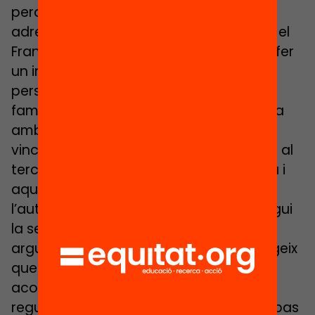
perquè tinguin el seu fragment per
adreçar-se als seus pares”, puntualitza el
Francesc. Al segon trimestre, en lloc de fer
un informe es fan entrevistes
personalitzades amb cadascuna de les
famílies, i abans fem una trobada prèvia
amb l’infant, convertint l’escola en un
vincle entre ell i la seva família. “De cara al
tercer trimestre, sí que posem una nota i
aquí volem que sigui l’infant, amb
l’autoregulació de l’avaluació, el que digui
la seva sobre aquesta nota i ho sàpiga
argumentar”, conclou el Francesc i afegeix
que la resta d’avaluacions són més un
acompanyament constant, un anar
regulant, parlant de quin és el següent pas