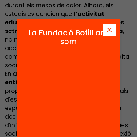
durant els mesos de calor. Alhora, els
estudis evidencien que
l’activitat
educativa sostinguda durant diverses
setmanes no lectives aporta beneficis
,
La Fundació Bofill ara
no només en l’àmbit competencial
som
acadèmic sinó també pel que fa a les
competències socioemocionals i al capital
social dels infants i joves.
En aquest punt hi tenen molt a dir les
entitats del lleure
, que any rere any
proposen una pila d’activitats com casals
d’estius, colònies, rutes, caus, activitats
esportives, etc. El món del lleure treballa
des de fa anys en clau de benestar
d’infants i joves, foment de competències
socioemocionals i relacionals i de connexió