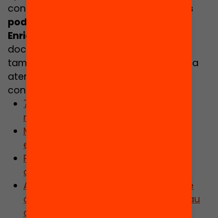
consultar diverses
publicacions que us
poden orientar a desplegar un Estiu
Enriquit al vostre municipi.
Són
documents inspiradors, on apareixen
també idees concretes per ajudar-vos a
aterrar totes les idees en projectes
concrets:
7 propostes de política pública
municipal per un estiu enriquit
Marc d’orientacions per a un estiu
enriquit
Proposta de criteris educatius i
activitats per a un estiu enriquit
Altres posts, vídeos i materials sobre
com impulsar un estiu enriquit en clau
d’equitat