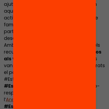
ajuts. Per evitar la segregació també en
aquests espais cal que a totes les
activitats hi pugui accedir tota mena de
famílies, i garantir que un 30% dels
participants provenen d’entorns
desafavorits.
Amb la voluntat de facilitar la reflexió i els
recursos, a continuació teniu els
enllaços
als vídeos i a les presentacions
que es
van utilitzar en els actes paral·lels celebrats
el passat 12 de juny, en el marc de
#EstiuEnriquit.
#EstiuFamiliar
: Com crear ponts de co-
responsabilitat amb les famílies? Amb
l’
Anna Ramis
. [
presentació
+
materials
]
#EstiuLector
: Com oferir espais