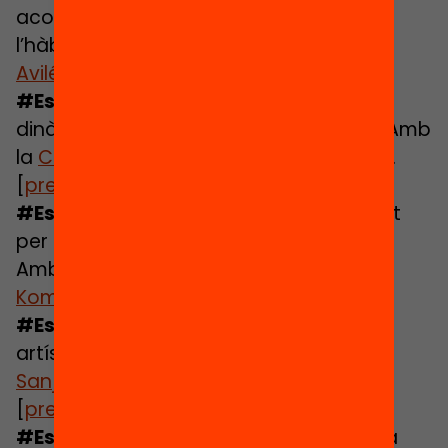
acompanyats per fomentar i sostenir
l’hàbit lector? Amb l’
Anna Juan
i
Fàtima
Avilés
. [
presentació
+
materials
]
#EstiuActiu
: Com generar hàbits i
dinàmiques saludables per a tothom? Amb
la
Cristina Ribes
de la
Gasol Foundation
.
[
presentació
+
materials
]
#EstiuVincles
: Com aprofitar el context
per teixir vincles i fer reforç emocional?
Amb en
Carles, Irene i Maribel de l’equip
Komtü
. [
presentació
+
materials
]
#EstiuArtístic
: Com estimular el gaudi
artístic i la creativitat? Amb la
Roser
Sanjuan
del
Centre d’Art la Panera
.
[
presentació
+
materials
]
#EstiuLúdic
: Com motivar i involucrar a