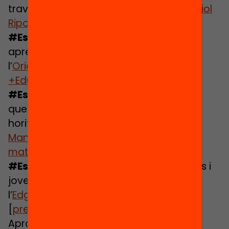
través d’estratègies dels jocs? Amb l’
Oriol
Ripoll
. [
presentació
+
materials
]
#EstiuXarxa
: Com connectar els
aprenentatges de la comunitat? Amb
l’
Oriol Nicolau
de la
Cooperativa
+Educació
. [
presentació
+
materials
]
#EstiuSTEM
: Com oferir activitats STEM
que elevin expectatives i obrin nous
horitzons? Amb l’
Irene Lapuente
de
La
Mandarina de Newton
. [
presentació
+
materials
]
#EstiuPersonalitzat
: Com situar infants i
joves al centre d’un estiu enriquit? Amb
l’
Edgar Iglesias
i
Moisès Esteban
.
[
presentació
+
materials
]
Aprofitem per convidar-vos també a