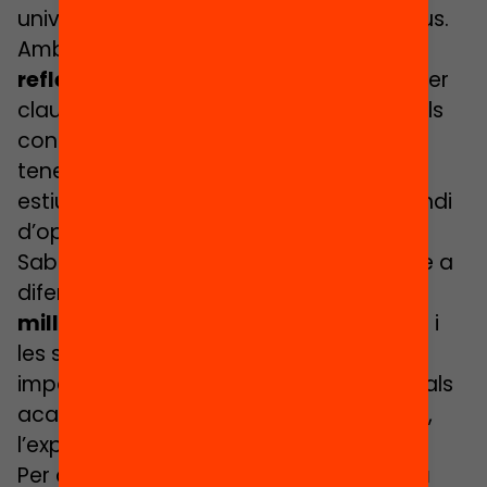
universalitat i amb una mirada 360 graus.
Amb aquesta crida volem
afavorir la
reflexió
dels agents que juguen un paper
clau, des de les entitats de lleure com els
consorcis i ajuntaments que enguany
tenen el gran repte d’oferir i garantir un
estiu el més reparador possible que brindi
d’oportunitats a totes les famílies.
Sabem, gràcies als estudis duts a terme a
diferent escala, que
l’estiu enriquit
millora la qualitat de vida
dels infants i
les seves famílies i, que alhora, té un
impacte positiu en termes competencials
acadèmics, com ara les matemàtiques,
l’expressió o la creativitat.
Per això proposem una sèrie de
claus a