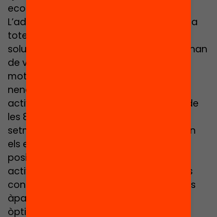
econòmics o motivacionals.
L’administració ha de vetllar per arribar a
totes les famílies vulnerables i donar
solucions. Alhora, els agents educatius han
de vetllar per proposar activitats
motivadores que interpel·lin als nens i
nenes del seu entorn. La durada de les
activitats d’estiu ha de girar al voltant de
les 80 hores, distribuïdes entre 2 i 4
setmanes, com a mínim. Així ho indiquen
els estudis que assenyalen l’impacte
positiu d’aquestes activitats. Aquestes
activitats han de contemplar també les
condicions d’educabilitat, com uns bons
àpats saludables i unes condicions
òptimes de l’entorn.