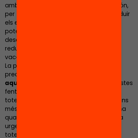
amb agent de l’entorn i la comunitat. Són,
per tant, agents imprescindibles per reduir
els efectes de les aturades estivals i
potenciar dinàmiques de
desenvolupament personal alhora que
redueixen la desconnexió total de les
vacances.
La proposta d’Estiu Enriquit és,
precisament, fer una
crida a potenciar
aquestes activitats
i l’impacte d’aquestes
fent-les arribar al màxim d’alumnat de
totes les edats, especialment al d’entorns
més vulnerables. I fer-ho assegurant una
qualitat educativa que aposti, de forma
urgent, per garantir les oportunitats de
totes, a través de la gratuïtat, la