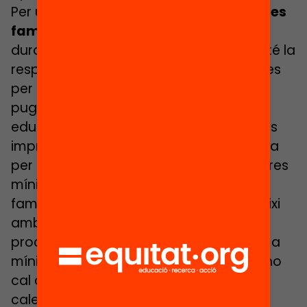
Per últim,
treballar un fort vincle amb les
famílies
per no perdre el fil engegat
durant el confinament. L’administració té la
responsabilitat de posar els mecanismes
per aconseguir que totes les famílies
puguin tenir accés a les oportunitats
educatives de l’estiu. En aquest sentit, és
imprescindible que garanteixi la despesa
per infant o jove que suposen les 80 hores
mínimes d’activitat. Per arribar a les
famílies més vulnerables cal que defineixi
amb molta cura el públic diana i que
procuri el màxim esforç en arribar, com a
mínim, al 60% d’aquest. Sovint, per fer-ho
cal allargar i flexibilitzar les condicions i
calendari per demanar beques i altres