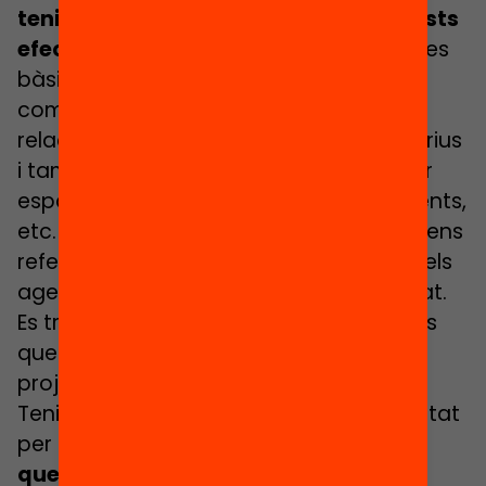
tenir en compte per maximitzar aquests
efectes
. Treballar competències, algunes
bàsiques acadèmiques, però també
competències emocionals, socials i
relacionals. Potenciar les activitats motrius
i també els hàbits lectors, així com cedir
espais a la reflexió, a compartir sentiments,
etc. Connexió amb l’entorn, i no només ens
referim a l’entorn físic sinó també amb els
agents que desenvolupen vida i activitat.
Es tracta de connectar amb les històries
que hi ha darrere de la gent i dels
projectes.
Tenir molt present l’enfocament a l’equitat
per
assegurar que cap infant o jove
queda fora
de l’activitat per motius