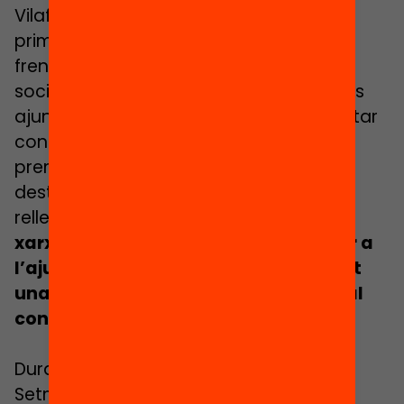
Vilafranca, Tarragona… Ha sigut una
primera Setmana Zero Abandonament
frenètica durant la qual «ha estat la
societat civil la que ha plantejat als seus
ajuntaments que el seu poble ha de lluitar
contra l’abandonament escolar
prematur», explica Alcaide, abans de
destacar dos casos particularment
rellevants:
Cornellà va reunir tota la
xarxa que han muntat per interpel·lar a
l’ajuntament i Salt també està creant
una xarxa que demana coordinació al
consistori
.
Durant la jornada de cloenda de la
Setmana, el dilluns 27 d’octubre, la