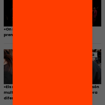
«On més impacta l’abandonament escolar
prematur és en l’entorn local»
BLOG
«Els motius per abandonar prematurament són
multifactorials, i els hem d’atendre de manera
diferent»