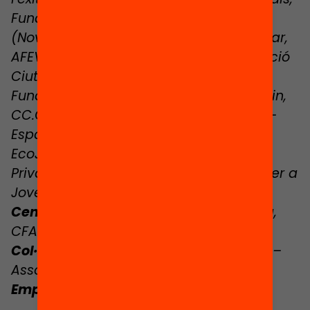
Fundació SERGI, Programa Vitamina
(Novact), Fundación Empieza por Educar,
AFEV, Fundació Fem Pedagogia, Fundació
Ciutat de Viladecans, CASC, SaóPrat,
Fundació Èxit, Intermedia, Fundació Main,
CC.OO., Martí Codolar, Plàudite Teatre –
Espai d’Arts Escèniques, Ocell de Foc,
EcoJove – Fundació Main, Fundació
Privada Pere Closa, Fedaia, Fundació per a
Joves La Carena.
Centres educatius:
Institut Rocagrossa,
CFA Balaguer, Institut Abat Oliva.
Col·lectius de la comunitat:
JubicatFP –
Associació de Jubilats de la FP.
Empreses:
El despertador, PIMEC.