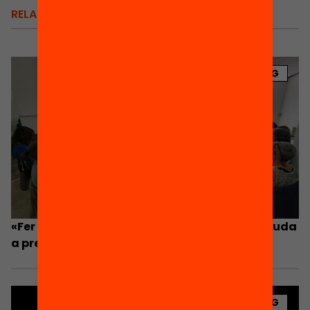
RELACIONATS
BLOG
«Fer extraescolars durant el curs i a l’estiu ajuda
a prevenir l’abandonament»
BLOG