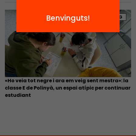
Benvinguts!
BLOG
«Ho veia tot negre i ara em veig sent mestra»: la
classe E de Polinyà, un espai atípic per continuar
estudiant