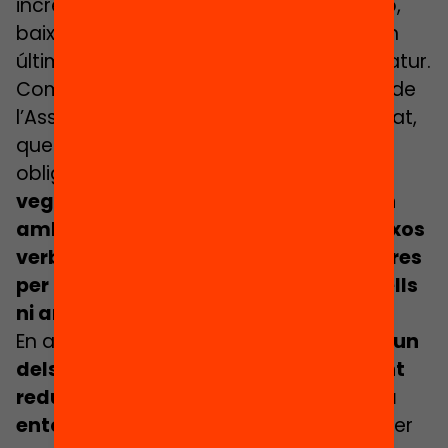
incrementen el risc de manca d’atenció,
baix rendiment, absentisme escolar i, en
última instància, abandonament prematur.
Com comentava fa poc Fabiana Pons, de
l’Associació SaóPrat del Prat de Llobregat,
que acompanya a joves en l’etapa
obligatòria i postobligatòria,
“moltes
vegades els estudiants no connecten
amb l’escola, i sovint, com ells mateixos
verbalitzen, el sistema tampoc no fa res
per mantenir-los, no connecta amb ells
ni amb les seves realitats delicades”.
En aquesta línia, Alcalde considera que
un
dels reptes fonamentals és justament
reduir la pobresa infantil, que se situa
entorn del 34%
. “Això és un problema per