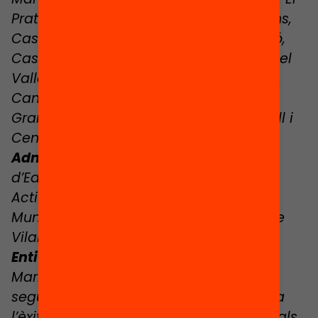
Prat de Llobregat, Granollers, Viladecans,
Casal de Joves El Kanal (Artés), Mataró,
Castelldefels, Badia del Vallès, Mollet del
Vallès, Sant Adrià del Besòs, Tarragona,
Canet de Mar, Vic, Santa Coloma de
Gramenet, Vilanova i la Geltrú, Sabadell i
Centelles.
Administracions públiques:
Consorci
d’Educació de Barcelona, Barcelona
Activa, Oficina Jove Alt Urgell, Institut
Municipal d’Educació i Treball (IMET) de
Vilanova i la Geltrú.
Entitats i plataformes:
Fundació
Marianao, El Llindar, Mentora – Aquí
seguim estudiant, Lecxit – Lectura per a
l’èxit educatiu, Pere Claver Serveis Socials,