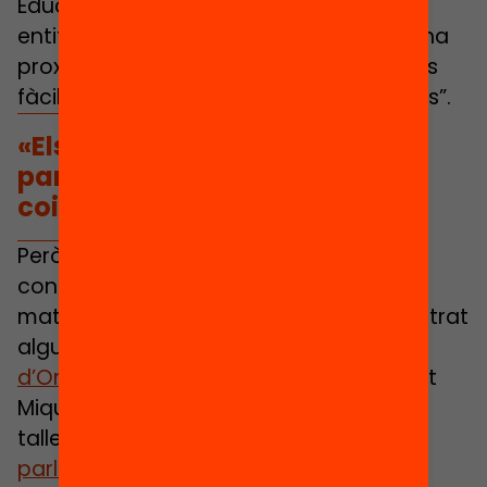
Educatives (NOE). Treballar amb les
entitats colze a colze fa que tinguem una
proximitat amb joves i famílies molt més
fàcil que la que tenim amb altres agents”.
«Els joves ho tenen clar i gran
part de les seves propostes
coincideixen amb l’OCDE»
Però si algú sap què necessita per
continuar estudiant són, justament, els
mateixos estudiants. Així ho han demostrat
alguns dels tallers, com
l’activitat
d’Ombres de colors
realitzada a l’Institut
Miquel Biada de Mataró, o els múltiples
tallers per
escriure cartes als
parlamentaris
, que van culminar amb