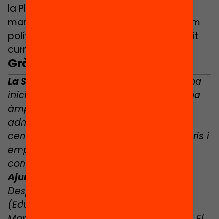
la Plataforma Zero Abandonament es
manté expectant a l’anunci. «Necessitem
polítiques que vagin més enllà de l’àmbit
curricular», rebla la directora.
Gràcies a:
La Setmana Zero Abandonament
és una
iniciativa
organitzada i liderada per
una
àmplia xarxa de municipis,
administracions públiques, entitats,
centres educatius, col·lectius comunitaris i
empreses compromeses amb la lluita
contra l’abandonament educatiu.
Ajuntaments participants:
Sant Joan
Despí, Sant Celoni, Cambrils, Girona
(Educació), Vilafranca del Penedès,
Manlleu (Educació), Barberà del Vallès, El