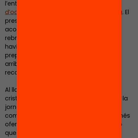
l’entrega de
300 cartes el dilluns 27
d’octubre als 135 diputats de la cambra
. El
president del Parlament, Josep Rull,
acompanyat de la resta de la mesa, va
rebre una representació dels joves. «Hi
havia joves que quan vam començar a
preparar l’activitat no creien que això
arribaria enlloc ni ningú els escoltaria»,
recorda Alcalde.
Al llarg d’aquestes activitats, van
cristal·litzar necessitats com començar la
jornada escolar a les nou del matí -tal
com demanen diversos estudis- tenir més
oferta de beques i de cicles formatius o
que els professors entenguin que cada