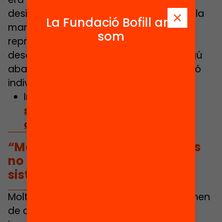
desigualtat social. Una desigualtat que la
La Fundació Bofill ara
manca de formació contribueix a
som
reproduir, amb menys oportunitats de
desenvolupament i més atur. “Quan algú
abandona els estudis mai és una decisió
individual”, assevera Alcalde.
Infografia:
Tenim una educació
secundària per a tothom? Dades,
desigualtats i solucions
“Moltes vegades els estudiants
no connecten amb l’escola i el
sistema no fa res”
Molts dels joves que abandonen provenen
de contextos familiars difícils que