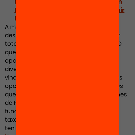
reivindica el paper del món local en
les polítiques d’orientació per reduir
l’abandonament escolar
A més, la directora de la Plataforma
destaca la necessitat de «tenir a l’abast
totes les carreteres secundàries de l’ESO
que calguin: escoles de segones
oportunitats, fórmules d’aprenentatge
diverses, programes de formació,
vinculació a concursos del SOC, etc. Més
oportunitats formatives per les persones
que se surten del sistema». «Els Programes
de Formació i Inserció (PFI) a Catalunya
funcionen molt bé, crec que tenen una
taxa d’èxit per sobre del 60%, però no
tenim oferta suficient», apunta.