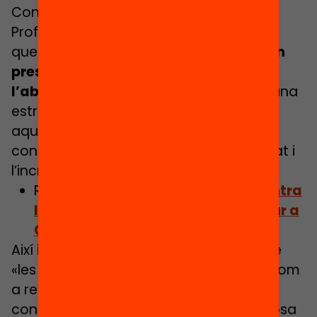
Consellera d’Educació i Formació
Professional, Esther Niubó, va anticipar
que
el pròxim 7 de novembre el Govern
presentarà un Pla d’Acció contra
l’abandonament escolar prematu
r,
una
estratègia de deu eixos per combatre
aquesta problemàtica des de la lluita
contra la segregació, el treball coordinat i
l’increment de l’orientació.
Relacionat:
Una agenda de xoc contra
l’abandonament escolar prematur a
Catalunya
Així i tot, Rosalina Alcalde considera que
«les coses han anat millorant però no com
a resultat d’una política clara i valenta
contra l’abandonament», per la qual cosa