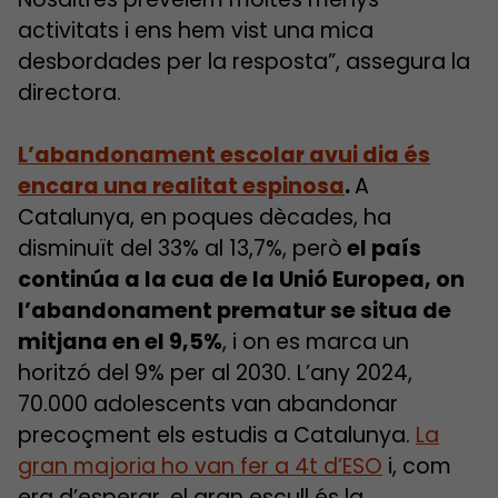
activitats i ens hem vist una mica
desbordades per la resposta”, assegura la
directora.
L’abandonament escolar avui dia és
encara una realitat espinosa
.
A
Catalunya, en poques dècades, ha
disminuït del 33% al 13,7%, però
el país
continúa a la cua de la Unió Europea, on
l’abandonament prematur se situa de
mitjana en el 9,5%
, i on es marca un
horitzó del 9% per al 2030. L’any 2024,
70.000 adolescents van abandonar
precoçment els estudis a Catalunya.
La
gran majoria ho van fer a 4t d’ESO
i, com
era d’esperar, el gran escull és la