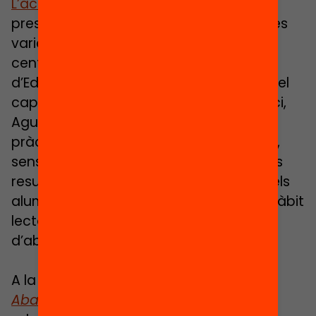
L’acte que inaugurava la Setmana
va
presentar les dades d’un estudi sobre les
variables de l’abandonament a 250
centres de l’ESO realitzat pel Consorci
d’Educació de Barcelona. Durant l’acte, el
cap d’Orientació Educativa del Consorci,
Agustí Rubio, va assenyalar que «les
pràctiques d’aula obertes, sense pauta,
sense acompanyament, no donen bons
resultats». A més, l’estudi apunta que «els
alumnes dels centres que promouen l’hàbit
lector presenten menys possibilitats
d’abandonar».
A la jornada
Salt fa xarxa pel Zero
Abandonament
, Raquel Aceitón,