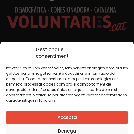
Xarxes Socials
Gestionar el
consentiment
Per oferir les millors experiències, fem servir tecnologies com ara les
TWT
YTB
IG
FB
IN
galetes per emmagatzemar i/o accedir a la informació del
dispositiu. Donar el consentiment a aquestes tecnologies ens
permetrà processar dades com ara el comportament de
navegació o identificadors únics en aquest lloc. No donar el
consentiment o retirar-lo pot afectar negativament determinades
Avís legal
Política de cookies
característiques i funcions.
Creiem que el coneixement s’ha de compartir. Per això
Accepta
fem servir una llicència Creative Commons, llevat que en
algun material indiquem el contrari. Us animem a copiar,
redistribuir, remesclar o transformar i crear els continguts
Denega