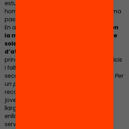
estudiant és diferent i no una massa
homogènia que rep instruccions de forma
passiva.
En aquest sentit,
molts joves destaquen
la manca de motivació, la sensació de
soledat i la manca d’orientació i
d’atenció a la salut mental
com a
principals carències, així com els prejudicis
i falta d’empatia d’alguns docents de
secundària. En el marc de la campanya
Per
un país que no abandona
, de fet, s’han
recollit sentències rotundes que alguns
joves i les seves famílies han escoltat al
llarg de la seva vida, com “no arribarà
enlloc”, “és una mala influència” o “no
serveix per estudiar”.