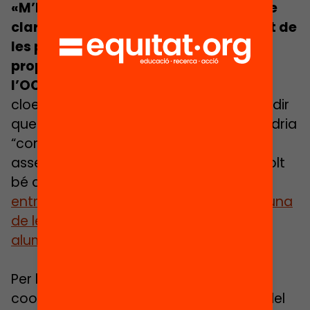
«M’ha impressionat moltíssimcom de
clar ho tenen els joves i com gran part de
les propostes coincideixen amb les
propostes de millora que ha fet
l’OCDE»,
afirma Alcalde. En l’acte de
cloenda de la Setmana, la directora va dir
que el Departament d’Ensenyament podria
“convidar els joves que han escrit a ser
assessors del Govern, perquè saben molt
bé què necessiten”.
L’OCDE recomana,
entre d’altres, que la repetició de curs, una
de les principals preocupacions dels
alumnes, sigui sempre l’últim recurs
.
Per la seva part, Marc Alonso, de la
cooperativa +Educació, encarregada del