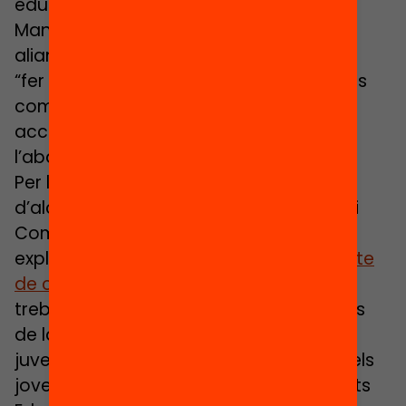
educadora social de l’Ajuntament de
Manlleu, cas inspirador per les seves
aliances comunitàries, va destacar que
“fer extraescolars durant tot el curs, més
comptar amb un estiu enriquit, són
accions que ens ajuden a prevenir
l’abandonament”.
Per la seva part, Anna Martín, tinenta
d’alcaldia de l’Àrea d’Educació, Cultura i
Comunitat del Prat de Llobregat, va
explicar duran una taula rodona de
l’acte
de cloenda de la Setmana
: “Nosaltres
treballem des d’una mirada integral, des
de la qual totes les entitats i referents
juvenils poden ser la porta d’entrada dels
joves en un servei de Noves Oportunitats