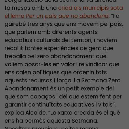
fa mesos amb una
crida als municipis sota
el lema
Per un país que no abandona
. “Fa
gairebé tres anys que ens movem pel país,
que parlem amb diferents agents
educatius i culturals del territori, i havíem
recollit tantes experiències de gent que
treballa pel zero abandonament que
volíem posar-les en valor i reivindicar que
ens calen polítiques que ordenin tots
aquests recursos i força. La Setmana Zero
Abandonament és un petit exemple del
que som capaços i del que estem fent per
garantir continuïtats educatives i vitals”,
explica Alcalde. “La xarxa creada és el què
ens ha permès aquesta Setmana.
Nosaltres preveiem moltes menys