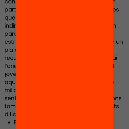
continuar estudiant, i tot i que no formin
part de l’estadística, hi ha moltes famílies
que no poden assumir els costos
indirectes de l’escolarització”, afegeix. En
paral·lel, es poden desenvolupar
estratègies com que els instituts tinguin un
pla específic per dimensionar quins
recursos es requereixen o que s’entengui
l’orientació com un acompanyament al
jove sense dir-li què ha de fer, i que
aquesta orientació arribi abans. També
millorar “l’atenció a la diversitat en un
sentit ampli del terme”, tant per situacions
familiars complexes com per les diferents
dificultats d’aprenentatge existents.
Relacionat:
La Fundació Bofill