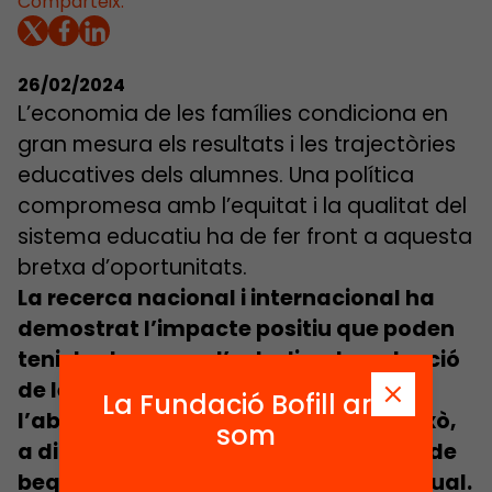
Comparteix:
26/02/2024
L’economia de les famílies condiciona en
gran mesura els resultats i les trajectòries
educatives dels alumnes. Una política
com­promesa amb l’equitat i la qualitat del
sistema educatiu ha de fer front a aquesta
bretxa d’oportunitats.
La recerca nacional i internacional ha
demostrat l’impacte positiu que poden
tenir les beques a l’estudi en la reducció
de les desigualtats educatives i de
La Fundació Bofill ara
l’abandonament escolar. Malgrat això,
som
a dia d’avui, a Catalunya, la política de
beques a l’estudi té un caràcter residual.