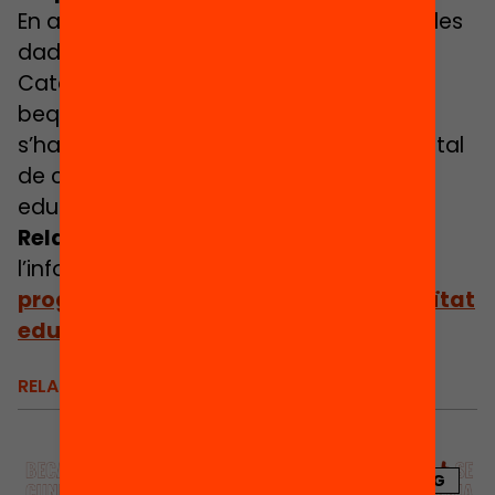
En aquest seguit d’infografies aportem les
dades principals per entendre perquè
Catalunya necessita una política de
beques a l’estudi a la secundària, i com
s’ha de configurar aquesta política per tal
de contribuir a garantir la conitnuïtat
educativa de tot l’alumnat.
Relacionat:
descarrega
l’informe
«Beca+Secundària: un
programa de beques per a la continuïtat
educativa en clau d’equitat»
RELACIONATS
BLOG