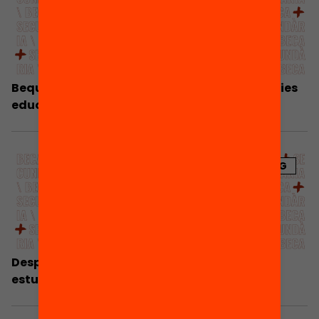
Beques i orientació per allargar les trajectòries
educatives
BLOG
Després de l’ESO, beques per continuar
estudiant