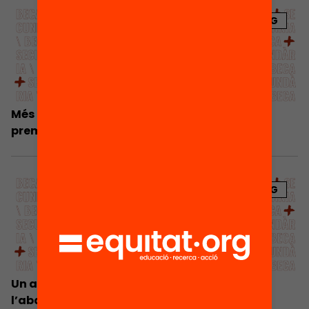
BLOG
Més beques, menys abandonament escolar
prematur
BLOG
Un accés fàcil a beques per reduir
l’abandonament escolar prematur