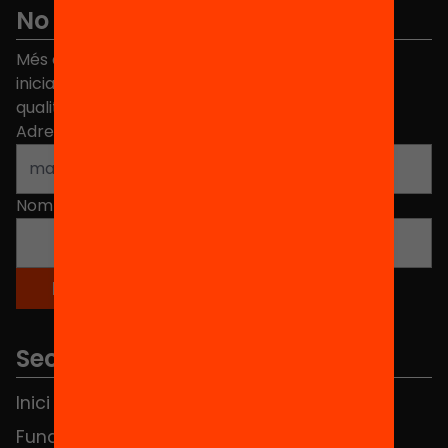
No et perdis res
Més de 40.000 persones ja han triat Equitat. Rep
iniciatives, propostes i projectes per millorar la
qualitat de l'educació a Catalunya.
Adreça electrònica
*
Nom
*
Seccions
Inici
Notícies
Fundació
FAQS