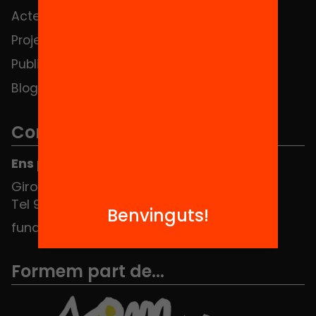
Actes
Hub Social
Projectes
Contacte
Publicacions i vídeos
Blog
Contacte
Ens pots trobar al Hub Social
Girona 34, interior 08010 Barcelona
Tel 934 588 700
Benvinguts!
fundacio@equitat.org
Formem part de...