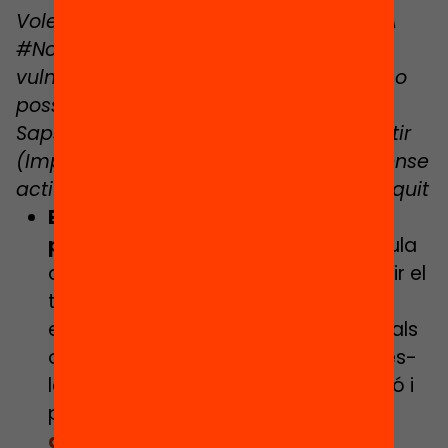
Volem un estiu enriquit per a tothom! A
#NomMunicipi hi ha (nº d’infants
vulnerables) que ho necessiten. Fem-ho
possible! #EstiuEnriquit
Saps que
#NomMunicipi hauria d’invertir
(Import) perquè cap infant es quedi sense
activitats d’estiu enriquides? #EstiuEnriquit
Estigues informat i contacta els
polítics municipals!
Consulta la taula
que hem fet sobre el que ha d’invertir el
teu municipi i escriu un correu
electrònic als responsables municipals
o menciona’ls a les xarxes socials. Fes-
los saber que et preocupa la situació i
pots enviar-los la publicació
‘Els
ajuntaments, la clau de l’estiu