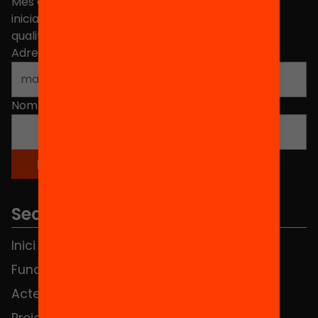
Més de 40.000 persones ja han triat Equitat. Rep
iniciatives, propostes i projectes per millorar la
qualitat de l'educació a Catalunya.
Adreça electrònica
*
Nom
*
Seccions
Inici
Notícies
Fundació
FAQS
Actes
Hub Social
Projectes
Contacte