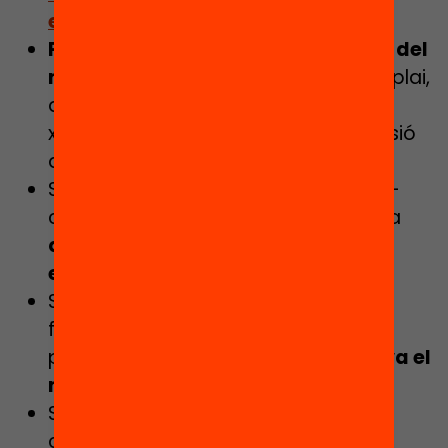
enriquit’
.
Parla’n i comparteix la informació del
municipi:
a la reunió de l’AFA, de l’esplai,
de l’associació de veïns i veïnes, les
xarxes de barri o fins i tot a la comissió
de festes.
Si treballes en un equipament socio-
cultural o esportiu de la ciutat pensa
quines propostes d’activitat
enriquides pots oferir.
Si ets educador de lleure demana
formació i acompanyament per a
poder fer
una intervenció educativa el
màxim d’enriquida possible.
Si ets responsable o educador d’un
casal d’estiu fes
una programació