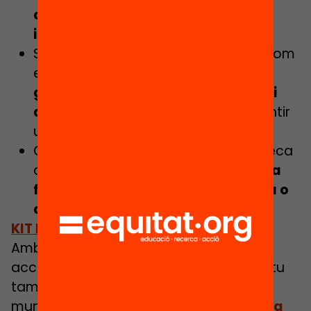
d’activitats amb clara
intencionalitat educativa.
Si ets periodista local, pots buscar com
està el teu municipi i
preguntar al
govern municipal quines mesures i
accions estan impulsant
per garantir
un estiu enriquit.
Coneix com funciona el tràmit de beca
al teu municipi i
si coneixes a alguna
família que ho necessiti orienta-la o
acompanya-la.
KIT PER UN ESTIU ENRIQUIT
Amb aquest kit et proposem algunes
accions i aportem eines i idees perquè tu
també puguis passar a l’acció al teu
municipi.
Descobreix-les totes i passa a