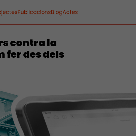
ojectes
Publicacions
Blog
Actes
rs contra la
 fer des dels