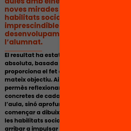
aules amb eines, estratègies i
noves mirades basades en unes
habilitats socioemocionals
imprescindibles per al
desenvolupament personal de
l’alumnat.
El resultat ha estat una complicitat
absoluta, basada en la confiança que
proporciona el fet de caminar cap a un
mateix objectiu. Això no només ens ha
permès reflexionar sobre les pràctiques
concretes de cadascun dels docents a
l’aula, sinó
aprofundir en el somni i
començar a dibuixar de quina manera
les habilitats socioemocionals poden
arribar a impulsar la tasca educadora