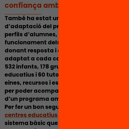
confiança amb les escoles.
També ha estat un repte la capacitat
d’adaptació del programa als diferents
perfils d’alumnes, tutores i tutors i al
funcionament dels centres educatius,
donant resposta i acompanyament
adaptat a cada cas.
532 infants, 178 grups, 52 centres
educatius i 60 tutores i tutors. Quines
eines, recursos i estratègies has utilitzat
per poder acompanyar i fer seguiment
d’un programa amb tants implicats?
Per fer un bon seguiment amb els
centres educatius
hem comptat amb un
sistema bàsic que s’ha singularitzat a