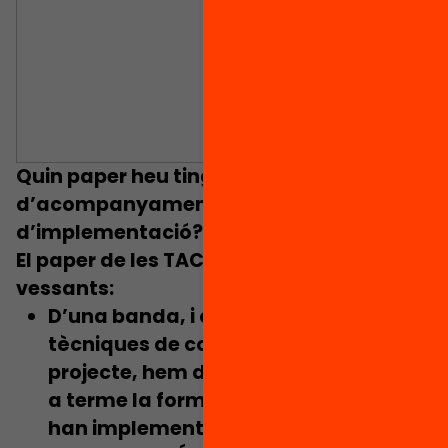
Quin paper heu tingut les tècniques
d’acompanyament en el procés
d’implementació?
El paper de les TAC ha tingut dues
vessants:
D’una banda, i conjuntament amb les
tècniques de coneixement del
projecte, hem dissenyat i hem portat
a terme la formació dels docents que
han implementat
PENTABILITIES