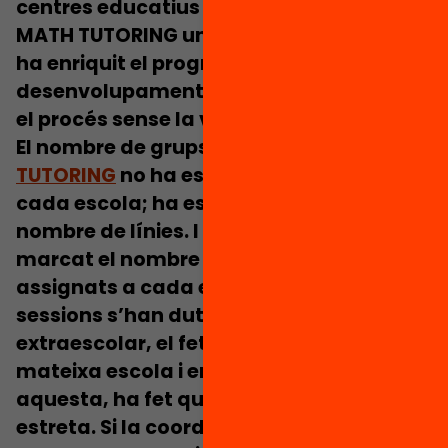
centres educatius i als tutors i tutores de
MATH TUTORING una mirada global que
ha enriquit el programa i el seu bon
desenvolupament. Com hauria sigut tot
el procés sense la vostra intervenció?
El nombre de grups que han fet
MATH
TUTORING
no ha estat el mateix per a
cada escola; ha estat determinat pel
nombre de línies. I això també ha
marcat el nombre de tutores i tutors
assignats a cada escola. Tot i que les
sessions s’han dut a terme en horari
extraescolar, el fet de fer-les a la
mateixa escola i en col·laboració amb
aquesta, ha fet que la relació fos molt
estreta. Si la coordinació hagués estat