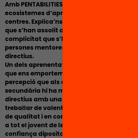
Amb PENTABILITIES s’han creat nous
ecosistemes d‘aprenentatge als
centres. Explica’ns alguns dels reptes
que s’han assolit amb aquesta
complicitat que s’ha creat entre
persones mentores, docents i equips
directius.
Un dels aprenentatges més valuosos
que ens emportem les TAC és la
percepció que
als centres d’educació
secundària hi ha molts docents i equips
directius amb una voluntat ferma de
treballar de valent per a una educació
de qualitat i en condicions d’equitat
per
a tot el jovent de les seves aules. La
confiança dipositada en nosaltres ens