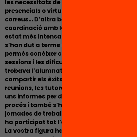
les necessitats de cada centre: reunions
presencials o virtuals, trucades,
correus… D’altra banda, el seguiment i la
coordinació amb les tutores i tutors ha
estat més intensa. Setmanalment,
s’han dut a terme reunions que ens han
permès conèixer com evolucionaven les
sessions i les dificultats en què es
trobava l’alumnat, però també
compartir els èxits. En paral·lel a les
reunions, les tutores i tutors emplenaven
uns informes per deixar constància del
procés i també s’han dut a terme
jornades de treball i formació en les que
ha participat tot l’equip.
La vostra figura ha proporcionat als