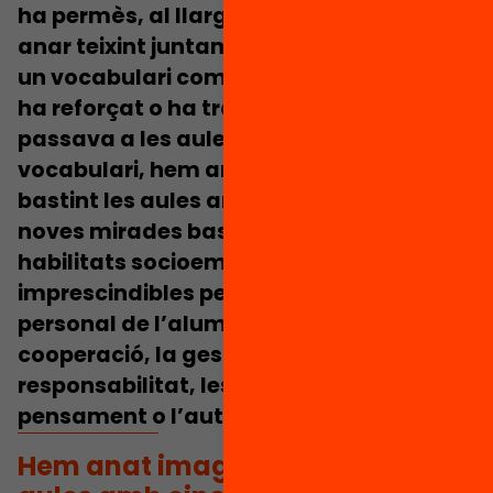
ha permès, al llarg d’aquests mesos,
anar teixint juntament amb els centres,
un vocabulari compartit que de vegades
ha reforçat o ha transformat allò que
passava a les aules. Mitjançant aquest
vocabulari, hem anat imaginant i
bastint les aules amb eines, estratègies i
noves mirades basades en unes
habilitats socioemocionals
imprescindibles per al desenvolupament
personal de l’alumnat com són la
cooperació, la gestió de les emocions, la
responsabilitat, les habilitats de
pensament o l’autonomia
.
Hem anat imaginant i bastint les