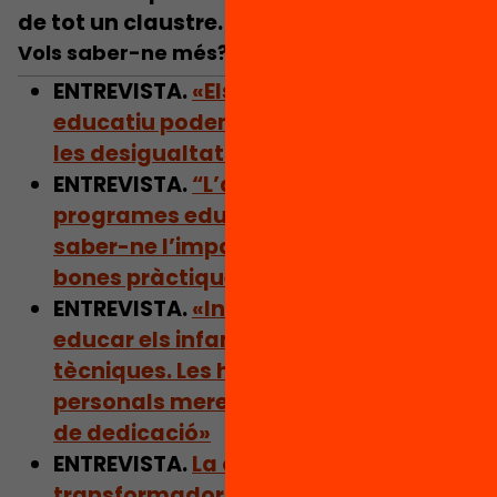
de tot un claustre
.
Vols saber-ne més?
ENTREVISTA.
«Els programes de suport
educatiu poden reduir eficientment
les desigualtats educatives»
ENTREVISTA.
“L’avaluació de
programes educatius és clau per
saber-ne l’impacte i garantir unes
bones pràctiques educatives”
ENTREVISTA.
«Invertim una dècada en
educar els infants en habilitats
tècniques. Les habilitats socials i
personals mereixen el mateix temps
de dedicació»
ENTREVISTA.
La capacitat
transformadora dels programes de