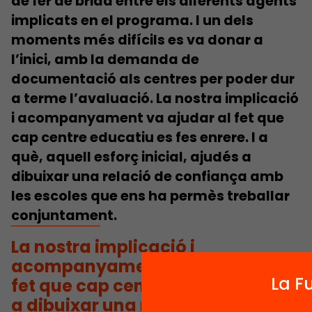
de
fer de brida entre els diferents agents
implicats en el programa. I un dels
moments més difícils es va donar a
l’inici, amb la
demanda de
documentació als centres
per poder dur
a terme l’avaluació. La nostra implicació
i acompanyament va ajudar al fet que
cap centre educatiu es fes enrere. I a
què, aquell esforç inicial, ajudés a
dibuixar una relació de confiança amb
les escoles que ens ha permès treballar
conjuntament.
La nostra implicació i
acompanyament ha ajudat al
La F
fet que cap centre es faci enrere i
a dibuixar una relació de