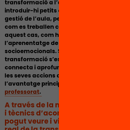
transformació a l’aula
: ja sigui per
introduir-hi petits canvis que faciliten la
gestió de l’aula, per repensar la manera
com es treballen certs sabers o, en
aquest cas, com hi vinculem
l’aprenentatge de les habilitats
socioemocionals. Sigui com sigui,
la
transformació s’esdevé quan un docent
connecta i aprofundeix en el propòsit de
les seves accions a l’aula
, i això és
l’avantatge principal que s’ha endut el
professorat
.
A través de la mentoria, docents
i tècnics d’acompanyament hem
pogut veure i viure el significat
real de la transformació a l’aula.