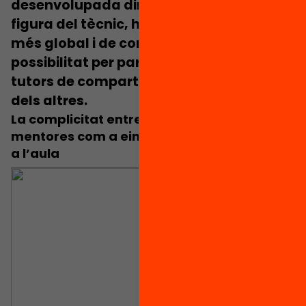
desenvolupada directament, sense la
figura del tècnic, hauria faltat
la mirada
més global i de conjunt del programa i la
possibilitat per part de les tutores i
tutors de compartir i aprendre els uns
dels altres.
La complicitat entre persones docents i
mentores com a eina per la transformació
a l’aula