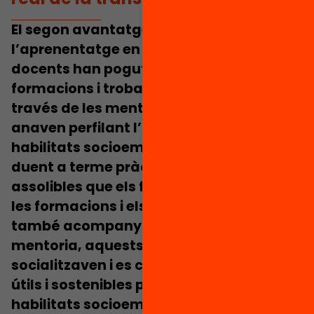
El segon avantatge té a veure amb
l’aprenentatge en comunitat que els
docents han pogut gaudir a les diferents
formacions i trobades al llarg del curs.
A
través de les mentories, els docents
anaven perfilant l’aprenentatge de les
habilitats socioemocionals a l’aula
duent a terme pràctiques concretes i
assolibles que els feien sentir segurs. A
les formacions i els espais d’intercanvi,
també acompanyats per l’equip de
mentoria, aquests canvis se
socialitzaven i es convertien en eines
útils i sostenibles per al treball de les
habilitats socioemocionals a l’aula.