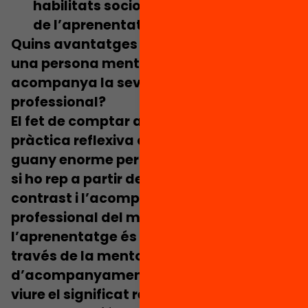
habilitats socioemocionals al centre
de l’aprenentatge del seu alumnat.
Quins avantatges aporta al docent tenir
una persona mentora que observa i
acompanya la seva activitat
professional?
El fet de
comptar amb un espai per a la
pràctica reflexiva és, en si mateix, un
guany enorme per al docent que ho rep
. I
si ho rep a partir de l’observació, el
contrast i l’acompanyament d’un altre
professional del món educatiu,
l’aprenentatge és encara més ric. A
través de la mentoria, docents i tècnics
d’acompanyament hem pogut
veure i
viure el significat real de la