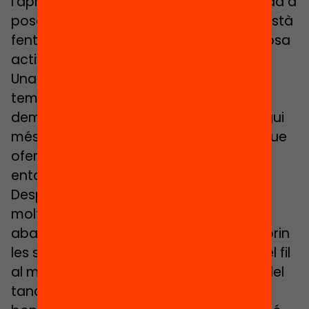
l’aprenentatge i amb l’institut, que l’ajuda a
posar en valor els aprenentatges que està
fent durant el confinament, que li proposa
activitats per fer aquest estiu…
Una bona acció tutorial, però, requereix
temps i dedicació. En aquest sentit, cal
demanar a l’administració que reconegui
més hores de tutoria personalitzada i que
ofereixi formació per als docents que
entomin una tutoria.
Després d’aquesta crisi, segurament
moltes coses ja no tornaran a ser com
abans. Els centres educatius, quan reobrin
les seves portes, no podran reprendre el fil
al mateix lloc on l’havien deixat abans del
tancament sobtat. Però si alguna cosa