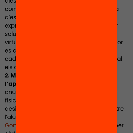
dies sense retornar cap tasca o sense
comunicar-se per cap canal, el tutor ha
d’esbrinar la causa per ajudar-lo a
expressar les seves necessitats i buscar
solucions. En aquest darrer trimestre
virtual, doncs, serà crucial que cada tutor
es comuniqui individualment amb
cadascun dels seus alumnes, en especial
els adolescents.
2. Mantenir viu el vincle amb l’escola i
l’aprenentatge:
Molts experts estan
anunciant que els sis mesos sense anar
físicament a l’escola augmentaran les
desigualtats educatives ja existents entre
l’alumnat (veure
M.A. Alegre
o
Bonal i
Gonzàlez
, per posar dos exemples). És per