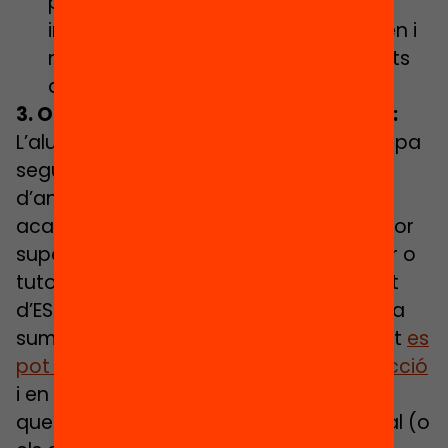
perquè no? Ens calen propostes
imaginatives en els temps que corren i
no s’han de desaprofitar oportunitats
que ajudin a reduir desigualtats.
3. Orientar l’alumnat en final d’etapa:
L’alumnat que es troba en un final d’etapa
segurament té un nivell més elevat
d’angoixa per la incertesa del seu futur
acadèmic i, per tant, requerirà d’un major
suport en la tasca orientadora del tutor o
tutora. Però en el cas de l’alumnat de 4t
d’ESO més vulnerable, aquesta incertesa
sumada a la desvinculació amb l’institut
es
pot convertir molt fàcilment en desafecció
i en
abandonament escolar
. És per això
que els tutors d’aquest nivell en especial (o