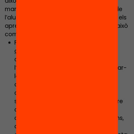
això que és tan important trobar la
manera de mantenir viu aquest vincle de
l’alumnat més vulnerable amb l’escola i els
aprenentatges, al més aviat possible. I això
com ho podem fer?
Fent-los conscients de tots els
aprenentatges
fets durant el
confinament, posant l’èmfasi en
l’aprendre a aprendre, per tal d’ajudar-
los a desenvolupar l’autonomia,
acompanyar-los a cercar maneres
creatives d’aprendre i de fer servir el
seu temps, a organitzar-se, a prendre
decisions i ser responsable de les
conseqüències de les seves decisions,
a preguntar-se què podrien fer pels