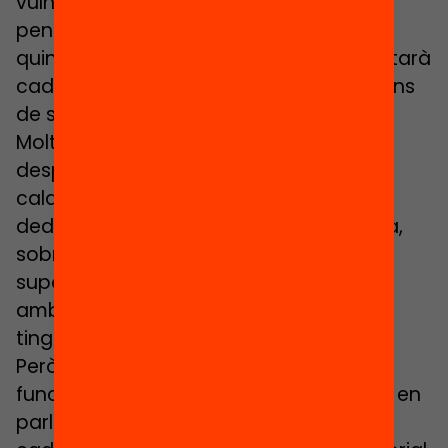
vulnerable, i això requereix que el tutors
pensin, abans de les vacances d’estiu,
quines adaptacions curriculars necessitarà
cadascun dels seus alumnes i quins plans
de suport individualitzat caldrà activar.
Molts centres ja ho fan cada any, però
després d’aquest curs tan excepcional,
caldrà que ens plantegem si hem de
dedicar més temps a fer aquesta tasca,
sobretot en el cas de secundària, que
suposa una coordinació de cada tutor
amb la resta de l’equip docent que han
tingut aquests alumnes.
Però per tirar endavant totes aquestes
funcions, és necessari que els claustres en
parlin, busquin solucions adaptades a