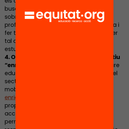
els orientadors), a part d’ajudar-los a
buscar la informació virtual necessària
sobre l’oferta existent i les sortides
professionals, hauran d’estar molt alerta i
fer tot l’acompanyament que puguin per
tal de motivar aquest alumnat a seguir
estudiant el curs vinent.
4. Orientar l’alumnat pel que fa a l’estiu
“enriquit
”: Ajuntaments, entitats de lleure
educatiu, culturals, esportives, actors del
sector de serveis educatius… ja s’estan
mobilitzant per tal d’oferir un “
estiu
enriquit
«, pensant en una diversitat de
propostes educatives de qualitat
accessibles per TOT l’alumnat i que
permentin
reduir desigualtats
i donar