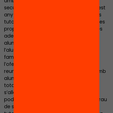
amb l’equip docent en el cas de
secundària). Per això pensem que, aquest
any més que mai, serà necessari que els
tutors dediquin un temps a pensar quines
propostes educatives poden ser les més
adequades per cadascun dels seus
alumnes, i els animin a participar-hi: a
l’alumne directament, però també a la
família si cal. Això voldrà dir estudiar bé
l’oferta existent i fer moltes trucades (o
reunions presencials, si es poden fer) amb
alumnat i famílies. Serà un gran esforç,
totalment d’acord. I molt possiblement
s’allargarà més enllà del 30 de juny per
poder-ne fer un seguiment, valorar el grau
de satisfacció… Però insistim en que els