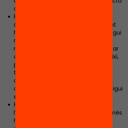
altres, fer-los pensar sobre com afecta
això a la seva trajectòria…
Provocant
trobades del grup
classe
abans de l’estiu, si el desconfinament
ho permet: seria fantàstic que es pugui
reprendre el curs encara que sigui
només per uns dies, per poder facilitar
aquest retrobament, però si no és així,
potser es pot organitzar alguna
trobada informal durant la primera
quinzena de juliol, ja siguin de grup
classe o en petit grup, segons quin sigui
el procés de desconfinament.
Fent
tutories individuals
abans de
l’estiu, sobretot amb l’alumnat que més
ho necessita, per fer
feedback
dels