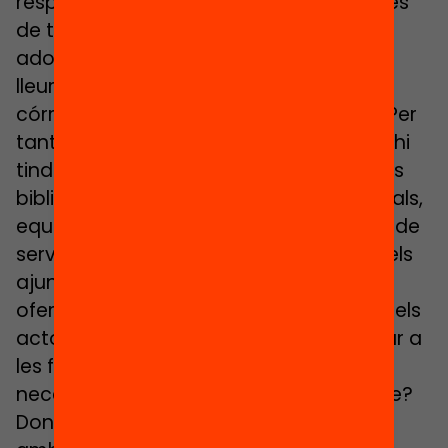
resposta a totes les necessitats. Després
de tres mesos de confinament, infants i
adolescents necessitaran activitats de
lleure educatiu que els permetin sortir,
córrer, jugar, socialitzar-se, aprendre… Per
tant, com cada estiu, el lleure educatiu hi
tindrà un rol fonamental, però també les
biblioteques, entitats esportives i culturals,
equipaments, cooperatives i empreses de
serveis educatius… És responsabilitat dels
ajuntaments planificar tota aquesta
oferta local coordinadament amb tots els
actors i centres educatius i fer-la arribar a
les famílies. Però, qui coneix millor les
necessitats educatives de cada alumne?
Doncs els seu tutor o tutora (coordinat