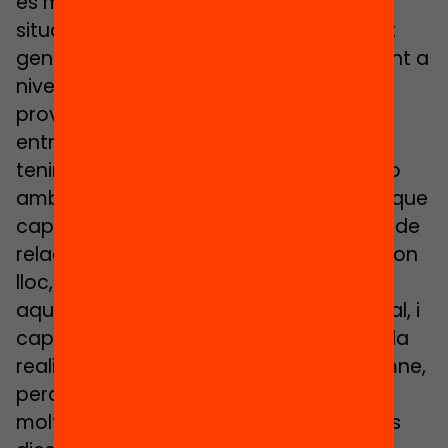
és molt difícil aprendre, i menys en la
situació actual d’incertesa i desconcert
general. En primer lloc, l’acompanyament a
nivell grupal és important. Es poden
provocar situacions de trobada virtual
entre l’alumnat que els faci continuar
tenint el vincle amb el seu grup classe, o
amb petits grups si cal, però mirant de que
cap alumne es quedi despenjat o aïllat de
relacions durant el confinament. En segon
lloc, l’acompanyament individual en
aquests moments és també fonamental, i
cap tutor pot donar per fet que coneix la
realitat personal i familiar de cada alumne,
perquè aquestes poden haver canviat
molt. Per exemple, si un alumne està uns