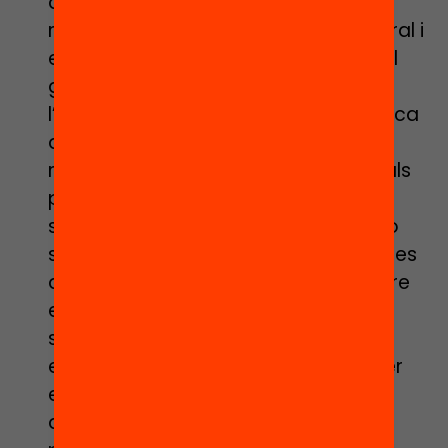
atractives, però que els permetin
reforçar aspectes com l’expressió oral i
escrita, el contacte amb el català, el
gust per la lectura, el teatre,
l’experimentació, les STEAM, la pràctica
de l’anglès…. Però aquestes
recomanacions han de ser individuals
per a cada alumne en funció de les
seves necessitats, edat, interessos o
situació familiar. Si algunes d’aquestes
activitats es poden fer al propi centre
educatiu, millor que millor, ja que
serviran per afavorir aquest vincle
emocional (dins del casal d’estiu, per
exemple). I si algun docent pot i vol
dinamitzar algun taller o activitat…,