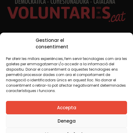
Xarxes Socials
Gestionar el
consentiment
Per oferir les millors experiències, fem servir tecnologies com ara les
TWT
YTB
IG
FB
IN
galetes per emmagatzemar i/o accedir a la informació del
dispositiu. Donar el consentiment a aquestes tecnologies ens
permetrà processar dades com ara el comportament de
navegació o identificadors únics en aquest lloc. No donar el
consentiment o retirar-lo pot afectar negativament determinades
Avís legal
Política de cookies
característiques i funcions.
Creiem que el coneixement s’ha de compartir. Per això
Accepta
fem servir una llicència Creative Commons, llevat que en
algun material indiquem el contrari. Us animem a copiar,
redistribuir, remesclar o transformar i crear els continguts
Denega
propis d’aquest web, per a qualsevol finalitat, inclosa la