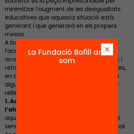
sobretot és la peça imprescindible per
minimitzar l’augment de les desigualtats
educatives que aquesta situació està
generant i que generarà en els propers
mesos.
A banda de les funcions habituals de
l’acció tutorial pel que fa a l’acollida,
La Fundació Bofill ara
acompanyament, seguiment acadèmic i
som
retorn de l’assoliment dels aprenentatges,
en aquesta situació extraordinària hi ha
algunes funcions que prenen una major
rellevància:
1. Acompanyament emocional de
l’alumnat:
S’ha parlat molt de que
aquesta és la primera necessitat, ja que
sense una mínima tranquil·litat emocional