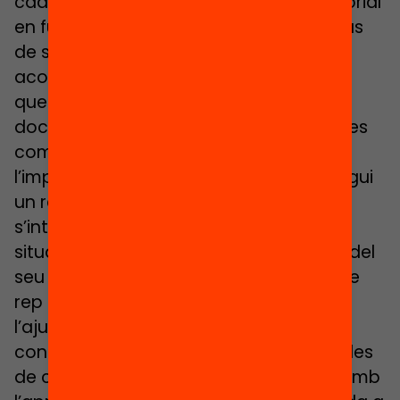
cada cas i revisin el seu Pla d’Acció Tutorial
en funció d’aquest nou context. En el cas
de secundària, cal evitar que aquest
acompanyament emocional i personal
quedi repartit (o diluït!) entre un equip
docent de diverses persones. Les tutories
compartides són un bon recurs, però
l’important és que cada adolescent tingui
un referent, un docent “mentor” que
s’interessa proactivament per la seva
situació emocional, que l’ajuda a sortir del
seu aïllament social, que s’assegura que
rep i entén les propostes de l’institut i
l’ajuda a organitzar-se i a buscar les
condicions per poder seguir aprenent des
de casa, que l’anima a seguir vinculat amb