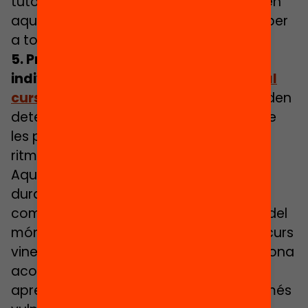
tutors i tutores tenen un paper crucial en
aquest estiu de màximes oportunitats per
a tothom!
5. Preparar un pla d’acollida
individualitzat per cada alumne
per al
curs vinent
:
els tutors són qui millor poden
detectar les necessitats d’adaptació de
les propostes educatives en funció del
ritme d’aprenentatge de cada alumne.
Aquesta tasca ha estat imprescindible
durant el confinament, però si volem
compensar els mesos de desconnexió del
món escolar, cal planificar bé l’inici del curs
vinent. S’ha de garantir que es fa una bona
acollida i personalització dels
aprenentatges, sobretot de l’alumnat més