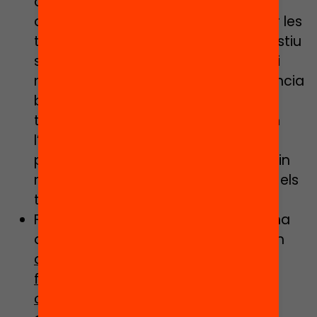
aprenentatges, motivar per fer
activitats d’estiu i ajudar a planificar les
tasques. Les tasques a fer durant l’estiu
s’han de considerar en cas que sigui
necessari reforçar alguna competència
bàsica, però sempre han de ser
tasques no repetitives que fomentin
l’aprenentatge competencial, que
puguin fer autònomament, que siguin
motivadores… És a dir, que no siguin els
típics deures d’estiu.
Facilitant que l’alumnat que té alguna
dificultat d’aprenentatge participi en
activitats d’estiu de qualitat que
fomentin aprenentatges
competencials
: activitats lúdiques i