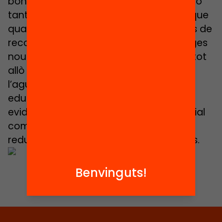
bona n’hem de treure d’aquesta situació
tant extraordinàriament complexa, és que
quan acabi tot plegat, siguem capaços de
recollir i consolidar tots els aprenentatges
nous que haurem fet, deixar de banda tot
allò que no ens aporta res, posar fil a
l’agulla a aquells reptes del sistema
educatiu que aquesta situació ha
evidenciat, i posar en valor l’acció tutorial
com una funció imprescindible en la
reducció de les desigualtats educatives.
Benvinguts!