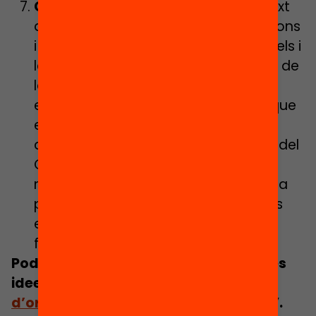
Condicions organitzatives
El context
actual obliga a marcar recomanacions
i normatives per preservar la salut dels i
les participants, dels educadors/es i de
la comunitat. Calen actuacions
específiques en aquesta línia però que
estiguin el màxim d’integrades i
alineades amb el projecte educatiu del
Casal. Per exemple, ens rentem les
mans al ritme d’una cançó inventada
pel grup de nens i nenes o un joc ens
explica com mantenir la distància
física.
Podreu trobar aquestes i moltes altres
idees en el document “
Marc
d’orientacions per a un estiu enriquit
”.