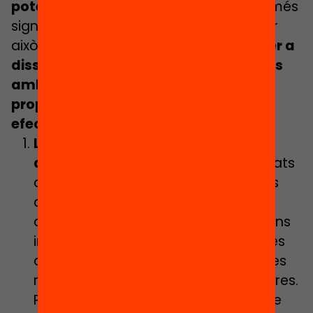
potenciar-ho encara més
i de forma més
significativa a tots els casals d’estiu. Per
això identifiquem
7 dimensions clau per a
dissenyar activitats d’estiu enriquides
amb suggeriments d’activitats i
propostes concretes per tal de fer
efectiu l’estiu enriquit
.
Les competències cognitives i
acadèmiques
: Cal planificar activitats
que contribueixin a reduir els efectes
que l’aturada d’estiu, sumada a la
d’aquests mesos, suposa per a alguns
infants i adolescents en el seu procés
d’adquisició d’aprenentatges com les
matemàtiques o la lectura, entre altres.
Per exemple programant un espai de