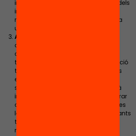
informació sobre l’estat emocional dels
infants i potenciar les activitats que
reforcin el sentiment de pertinença a
un grup.
Actiu i Saludable
: Passar el màxim
d’hores a l’aire lliure, programar
activitats motrius atractives per
tothom, o fins hi tot instal·lar vegetació
temporal al pati, per contrarestar els
efectes del
pantallisme
i el
sedentarisme d’aquests mesos, serà
imprescindible. Com també incorporar
activitats lúdiques per gestionar totes
les informacions i dubtes que els infants
tenen sobre conceptes com virus,
malaltia, immunitat, etc. o jocs que