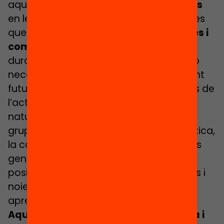
aquestes, es donen
condicions úniques
en les quals els infants viuen experiències
que marquen molts dels
aprenentatges i
competències
, no només útils i vitals
durant la infantesa i l’adolescència, sinó
necessàries per al seu desenvolupament
futur (laboral, personal, social, etc.). Des de
l’activitat lúdica, el contacte amb la
natura, el sentiment de pertinença a un
grup, el treball comunitari, la reflexió crítica,
la coresponsabilitat, l’autonomia, etc. es
generen unes experiències emocionals
positives que posen a nens i nenes i nois i
noies en una predisposició optima per
aprendre.
Aquest any cal posar-ho en evidencia i