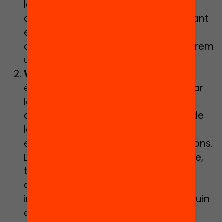
lectura diari amb varietat de llibres,
còmics o revistes suggerents o posant
en valor la necessitat d’aplicar
conceptes matemàtics quan preparem
una recepta de cuina.
Vincles i reforç emocional,
posant
èmfasis en la necessitat de recuperar
les interaccions socials que tan
contribueixen al desenvolupament de
la canalla i posant una mirada
específica en la gestió de les emocions.
Les que han viscut en aquest període,
totalment nou i que ha vingut
acompanyat de situacions de por,
incerteses i inquietuds o les que visquin
durant el casal. Serà clau tenir