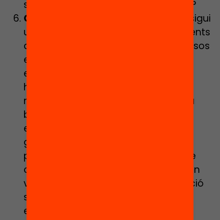
setmana on participin grans i petits?
Connexió amb el territori:
Cal que sigui
un estiu connectat amb tots els agents
del territori i aprofitant tots els recursos
existents i que poden aportar
experiències diverses als infants, en
horari de casal i fora, com la piscina
municipal, però també el museu o la
biblioteca. En un territori amb un
ecosistema educatiu connectat hi
guanya tothom, sobretot si es fa un
pas més enllà i s’engega un projecte
comunitari en que nois i noies aportin
valor i contribueixin a la transformació
social del seu entorn, en el que ells i
elles tenen molt a aportar.