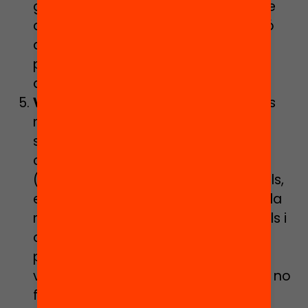
grup entre altres. I també haurem de
deixar temps i espais per a la reflexió
durant o després de les activitats
perquè allò viscut esdevingui
aprenentatge.
Vincle amb les famílies:
Les famílies
més que mai necessiten espais de
seguretat per això caldrà tenir en
compte els aspectes més formals
(informatius, organitzatius, funcionals,
etc.), els aspectes socials (el vincle, la
relació, la confiança) i els emocionals i
de suport, incloent, també, la
possibilitat d’implicar-los en les
vivències positives del casal. Perquè no
fer una cançó tots junts al final de