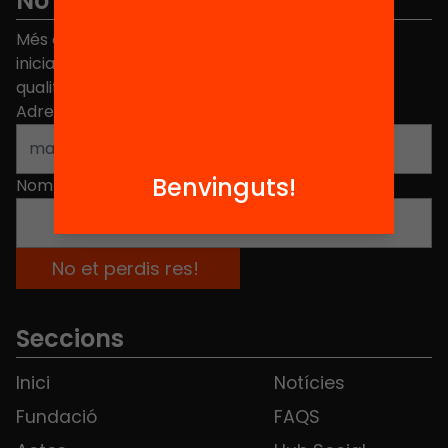
No et perdis res
Més de 40.000 persones ja han triat Equitat. Rep
iniciatives, propostes i projectes per millorar la
qualitat de l'educació a Catalunya.
Adreça electrònica
*
Benvinguts!
Nom
*
Seccions
Inici
Notícies
Fundació
FAQS