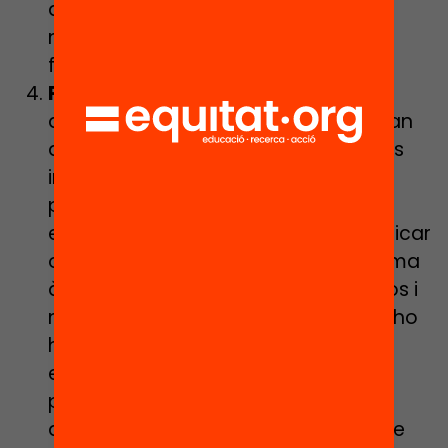
afavoreixin l’adquisició dels hàbits
necessaris d’higiene i distanciament
físic.
Personalització:
Perquè els
aprenentatges siguin significatius han
de tenir un sentit i valor personal pels
infants. La flexibilitat de les
programacions en el lleure educatiu
ens permeten poder adaptar, modificar
o incorporar noves activitats de forma
àgil que donin resposta als interessos i
necessitats dels nois i noies. Per fer-ho
haurem de conèixer quines són,
escoltant-los de forma activa,
preguntant-ho en el formulari
d’inscripció o amb les assemblees de