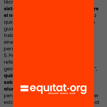
tècnic informàtic, per poder
crear un
sistema de préstec de dispositius entre
el nostre alumnat
. Cal fer-nos a la idea
que si no volem perdre tot el que estem
guanyant actualment i si volem seguir
treballant d’aquesta manera, cal tenir
eines suficients per a totes aquelles
persones que no en tenen.
5. Per acabar, actualment estem
reflexionant i buscant maneres per a
gestionar, quan “tornem a la normalitat”,
quin tipus d’atenció emocional i
sobretot de socialització entre els
alumnes haurem d’aplicar
. Ja que
pensem que més que la dificultat d’haver
estat confinats a casa (el nostre alumnat