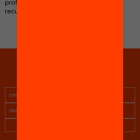
professorat i ajudar-lo a tenir més
recursos amb l’alumnat.
Tria equitat
Rep continguts, iniciatives i
projectes per implicar-te.