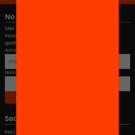
No et perdis res
Més de 40.000 persones ja han triat Equitat. Rep
iniciatives, propostes i projectes per millorar la
qualitat de l'educació a Catalunya.
Adreça electrònica
*
Nom
*
Seccions
Inici
Notícies