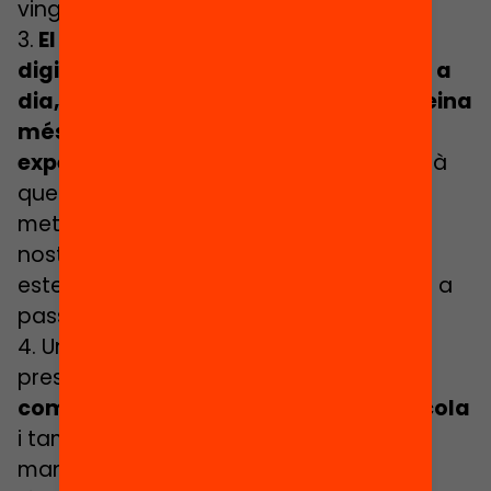
vingui.
3.
El classroom i les diferents eines
digitals, formaran part del nostre dia a
dia, així que quan tornem seran una eina
més de l’aula amb la qual treballar i
experimentar
. De tal manera que caldrà
que ens replantegem la nostra
metodologia (ara ho estem fent) i la
nostra manera de treballar, tant per si
estem a l’escola com si ens toca tornar a
passar un període de confinament.
4. Una altra qüestió que tenim molt
present és que
caldrà invertir en la
compra de més dispositius per a l’escola
i també en buscar un sistema de
manteniment d’aquests per part d’un