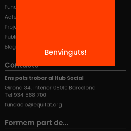
Fundació
FAQS
Actes
Hub Social
Projectes
Contacte
Publicacions i vídeos
Blog
Benvinguts!
Contacte
Ens pots trobar al Hub Social
Girona 34, interior 08010 Barcelona
Tel 934 588 700
fundacio@equitat.org
Formem part de...