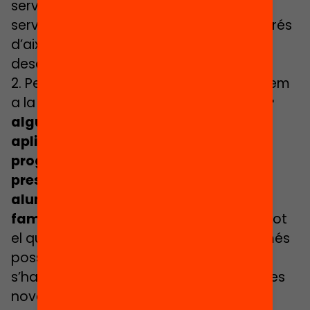
servir (sempre he pensat que no es fa
servir per por al desconegut, però després
d’això, fins i tot hi ha gent que està
descobrint que li agrada molt).
2. Per tant, la nostra intenció quan tornem
a la “nova normalitat” de l’escola, és
fer
alguns tallers de classroom,
aplicacions, i descoberta de més
programes i eines digitals de forma
presencial tant per a professorat,
alumnes com, i molt important, per a
famílies
. On entre tots/es compartim tot
el que hem après i puguem descobrir més
possibilitats. Aquests tallers, cada any,
s’hauran d’anar repetint per a les famílies
noves al centre i pel professorat que