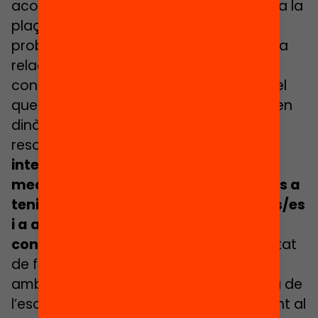
acostuma a anar a l’escola, si fa bo va a la
plaça i sinó es queden a casa), el
problema més gran que tindrem és en la
relació entre els iguals i la generació de
conflictes que això pot portar, així que el
que ens caldrà és posar molt d’èmfasi en
dinàmiques de grup i molt de treball de
resolució de conflictes. Per tant,
estem
intentant crear un “projecte d’escola
mediadora”, on ensenyar als alumnes a
tenir bones relacions entre companys/es
i a aplicar una bona resolució de
conflictes
. També es valora la possibilitat
de fer una o dues xerrades pel claustre
amb una psicopedagoga de confiança de
l’escola, per tal d’enfortir emocionalment al