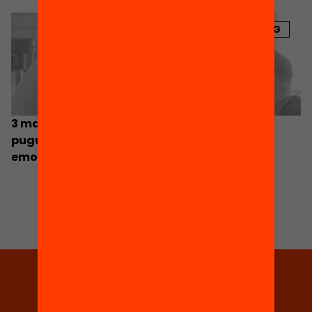
BLOG
3 maneres perquè els orientadors escolars
puguin impulsar l’aprenentatge social i
emocional
Tria equitat
Rep continguts, iniciatives i