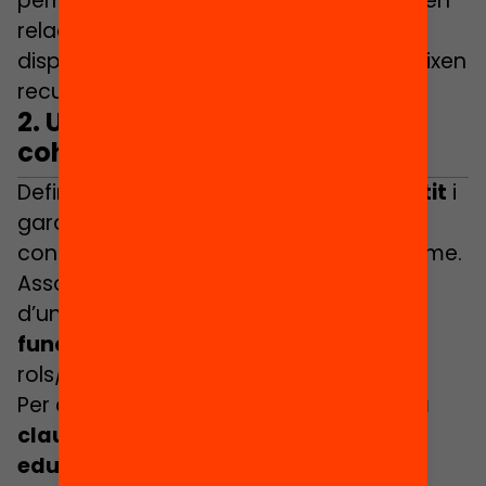
permeti
co
nnectar els agents
que tenen
relació amb els joves amb la resta de
dispositius-serveis que també els ofereixen
recursos.
2. Un model d’orientació
cohesionat
Definir
un model d’orientació compartit
i
garantir la coherència entre aquest
consens i les accions que es duen a terme.
Assolir-ho precisa de la construcció
d’una
xarxa amb distribució clara de
funcions
que faciliti la incorporació de
rols/figures.
Per això,
el municipi esdevé una figura
clau a l’hora de coordinar els centres
educatius,
que a la vegada percebi la