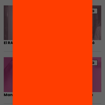
BLOG
El RALC al servei de les polítiques d’orientació
BLOG
Mantenir els alumnes en el sistema educatiu