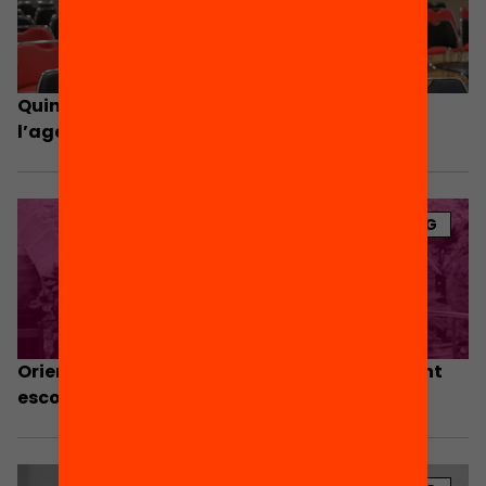
Quin lloc ocupa l’acció per l’orientació en
l’agenda municipal?
BLOG
Orientació per lluitar contra l’abandonament
escolar. El cas de Viladecans