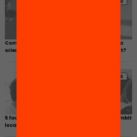
BLOG
Com organitzar el centre per donar una bona
orientació i acompanyament a tot l’alumnat?
BLOG
5 factors claus de l’èxit de l’orientació en l’àmbit
local