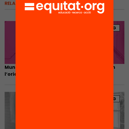
RELACIONATS
BLOG
Municipis contra l’abandonament: la clau en
l’orientació i en les dades
BLOG