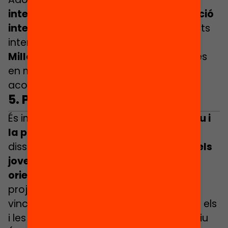
interseccional i garantir la comunicació
intercultural
amb mediadors o referents
interculturals.
Millorar la formació
dels tutors i tutores
en matèria d’acció de tutoria i
acompanyament.
5. Posar el jove al centre
És imprescindible tenir en compte
la veu i
la participació dels i les joves.
Cal
dissenyar estratègies per
anar on són els
joves i vincular-los
i
reconèixer
orientacions
que no són accions o
projectes formals, tenint en compte els
vincles i els referents positius que tenen els
i les joves més enllà del sistema educatiu