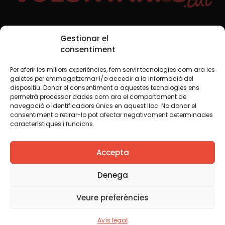
Xarxes Socials
Gestionar el
consentiment
Per oferir les millors experiències, fem servir tecnologies com ara les
TWT
YTB
IG
FB
IN
galetes per emmagatzemar i/o accedir a la informació del
dispositiu. Donar el consentiment a aquestes tecnologies ens
permetrà processar dades com ara el comportament de
navegació o identificadors únics en aquest lloc. No donar el
consentiment o retirar-lo pot afectar negativament determinades
Avís legal
Política de cookies
característiques i funcions.
Creiem que el coneixement s’ha de compartir. Per això
Accepta
fem servir una llicència Creative Commons, llevat que en
algun material indiquem el contrari. Us animem a copiar,
redistribuir, remesclar o transformar i crear els continguts
Denega
propis d’aquest web, per a qualsevol finalitat, inclosa la
comercial. Només us demanem que reconegueu
Veure preferències
l’autoria de la creació original.
Avís legal