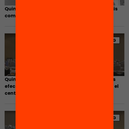
Quin paper han de desenvolupar els municipis
com a entorns d’orientació?
BLOG
Quines són les claus per a una orientació més
efectiva i que ocupi un paper més nuclear en el
centre educatiu?
BLOG