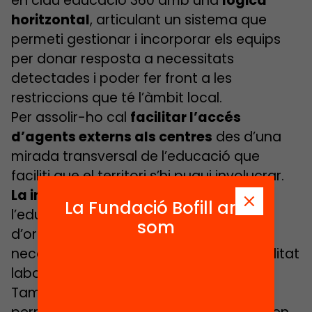
en clau educació 360 amb una
lògica
horitzontal
, articulant un sistema que
permeti gestionar i incorporar els equips
per donar resposta a necessitats
detectades i poder fer front a les
restriccions que té l’àmbit local.
Per assolir-ho cal
facilitar l’accés
d’agents externs als centres
des d’una
mirada transversal de l’educació que
faciliti que el territori s’hi pugui involucrar.
La implicació de les empreses
en
La Fundació Bofill ara
l’educació és vital en els programes
som
d’orientació pèr tal de cohesionar les
necessitats i desitjos dels joves a la realitat
laboral, facilitant la
inserció laboral
.
També és vital fer una feina que