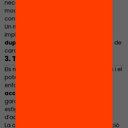
necessitats dels centres d’adaptar els
models i les propostes en funció del
context.
Un model d’orientació cohesionat
implica
coordinar recursos per evitar
duplicitats
i garantir la finestreta única de
cara a l’usuari.
3. Temps i recursos
Els municipis compten amb les facilitats i el
potencial per dissenyar i
enfortir l’estabilitat de
programes i
accions perllongades
en el temps que
garanteixin que la figura orientadora
estigui present en tot el procés
d’acompanyament.
La clau per assolir programes d’orientació