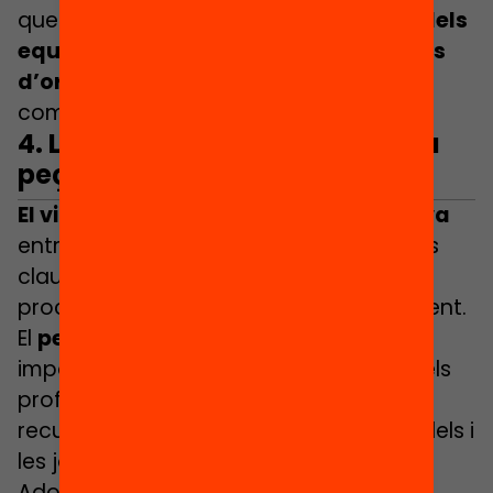
que perdurin és
garantir l’estabilitat dels
equips docents als centres i les figures
d’orientació
, especialment en entorns
complexos.
4. La figura orientadora com la
peça clau de la partida
El vincle, l’autoritat i la relació afectiva
entre la figura orientadora i el/la jove és
clau per esdevenir referent positiu dels
processos d’orientació i acompanyament.
El
perfil professional
del referent és
important per garantir la preparació dels
professionals i aprofitar i maximitzar els
recursos disponibles i les oportunitats dels i
les joves.
Adoptar una
perspectiva inclusiva i