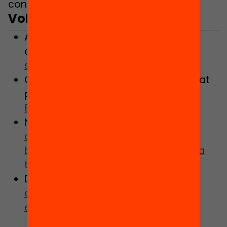
continguts!
Vols saber-ne més?
Aprofundeix en les conclusions a les
quals es va arribar a la
relatoria del
seminari
.
Consulta
l’informe complet
, elaborat
per l’investigador
Gerard Ferrer-
Esteban
.
No et perdis aquest article:
Com
organitzar el centre per donar una
bona orientació i acompanyament a
tot l’alumnat?
Descobreix
com Viladecans ha
aconseguit reduïr l’abandonament
escolar gràcies a l’orientació.