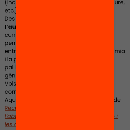
(incloure l’àmbit cultural, esportiu, de lleure,
etc.).
Des del centre, cal promoure
l’autoconeixement
incorporant-lo al
curriculum des de l’educació infantil,
permetent als alumnes desenvolupar i
entrenar les competències per l’autonomia
i la presa de decisions. Això permetria
pal·liar els efectes de la socialització de
gènere i la falta d’equitat.
Vols rebre el següent monogràfic al
correu?
Subscriu-te al butlletí!
Aquest article pertany al tercer butlletí de
Recerca i acció!
:
Municipis contra
l’abandonament: la clau en l’orientació i
les dades
. No et perdis la resta de