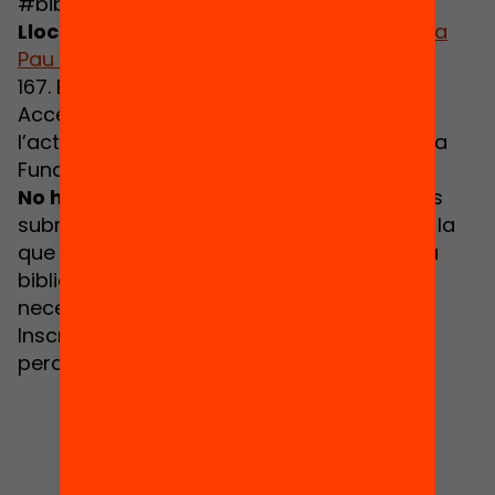
#bibliorevolucio.
Lloc:
Recinte Modernista de Sant Pau / Sala
Pau Gil
(C. Sant Antoni Maria Claret,
167. Barcelona)
Accés lliure i gratuït. També podreu seguir
l’acte per streaming a través del web de la
Fundació Jaume Bofill.
No ho dubteu més!
Participar a la crida us
submergirà en una activitat creativa amb la
que dissenyareu nous usos per a la vostra
biblioteca per tal de donar resposta a les
necessitats del vostre centre educatiu.
Inscriviu-vos a l’acte i no us ho deixeu
perdre!