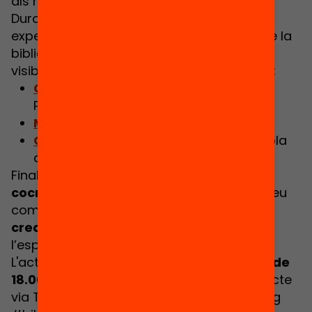
als reptes actuals de l’educació.
Durant l'acte, també es presentaran 3
experiències inspiradores de nous usos de la
biblioteca escolar que ens ajudaran a
visibilitzar tot el seu potencial de la mà de:
Carlos Ortiz
, de l'Institut Menéndez y
Pelayo
Mariona Traba
l
, de l’Escola Orlandai
Oscar Cabo
, de Jesuïtes El Clot – Escola
del Clot.
Finalment, comptarem amb un
espai de
cocreació
en la que els participants podreu
començar a cuinar les vostres
propostes
creatives de biblioteca escolar
amb
l’especialista en jocs
Oriol Ripoll
.
L'acte tindrà lloc el dijous
9 de novembre de
18.00 h a 20.00
h i es podrà seguir en directe
via Twitter
@FundacioBofill
amb el hashtag