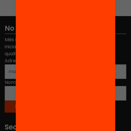
No et perdis res
Més de 40.000 persones ja han triat Equitat. Rep
iniciatives, propostes i projectes per millorar la
qualitat de l'educació a Catalunya.
Adreça electrònica
*
Nom
*
Seccions