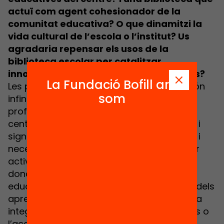
actuï com agent cohesionador de la
comunitat educativa? O que dinamitzi la
vida cultural de l’escola o l’institut? Us
agradaria repensar els usos de la
biblioteca escolar per catalitzar
innovacions i millorar els aprenentatges?
La Fundació Bofill ara
Les possibilitats de la biblioteca escolar són
som
infinites a l’hora de donar suport al
professorat, apoderar a les famílies del
centre i contribuir a una educació integral i
significativa d’un alumnat amb interessos i
necessitat diverses. Una biblioteca escolar
activa, viva i integrada té la capacitat de
donar resposta a alguns dels reptes
educatius actuals com la personalització dels
aprenentatges, la innovació tecnològica, la
integració de les alfabetitzacions múltiples o
l’accés a continguts de qualitat per al