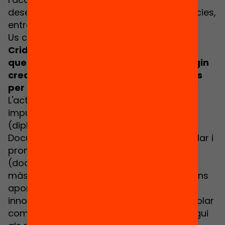
desenvolupament d’habilitats i competències,
entre d'altres.
Us convidem a l'acte de presentació de la
Crida BIBLIO(r)EVOLUCIÓ, una iniciativa
que busca centres educatius que desitgin
crear col·lectivament nous usos i models
per a la seva biblioteca escolar
.
L'acte estarà conduït i dinamitzat per les
impulsores de la crida
Marta Roig
(diplomada en Biblioteconomia i
Documentació i Màster en Biblioteca escolar i
promoció de la lectura) i
Anna Juan
(doctora en antropologia social i cultural i
màster en llibres i literatura infantil), que ens
aportaran un ampli ventall de fórmules
innovadores per integrar la biblioteca escolar
com un agent transformador que respongui