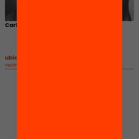
Carlos Ortiz
Oscar Cabo
ubicació
/
recinte modernista de sant pau / sala pau gil