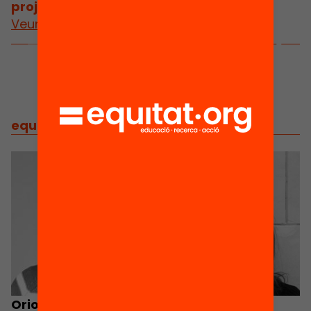
projectes
/
projectes relacionats
Veure més projectes
equip
/
equip implicat
Oriol Ripoll
Marta Roig