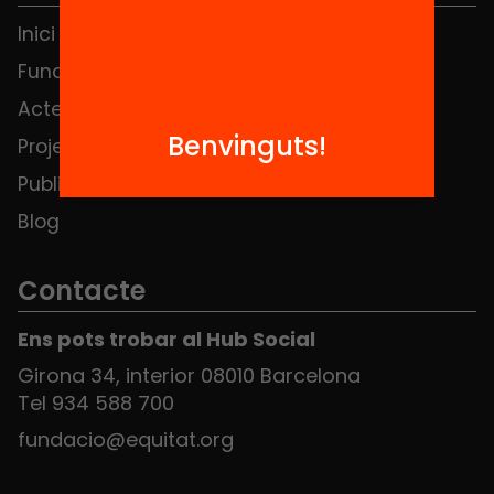
Inici
Notícies
Fundació
FAQS
Actes
Hub Social
Benvinguts!
Projectes
Contacte
Publicacions i vídeos
Blog
Contacte
Ens pots trobar al Hub Social
Girona 34, interior 08010 Barcelona
Tel 934 588 700
fundacio@equitat.org