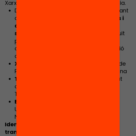
Xarxa d’Entitats d’Acció Social i Comunitària.
De l’altra, comptarem amb un interessant
diàleg en el que abordarem els
Reptes i
connexions del lleure educatiu en la
societat actual
. El diàleg estarà conduit
per
Ignasi Aragay,
director adjunt del
diari
Ara
i comptarà amb la participació
de:
Xus Martín
, professora de la Facultat de
Pedagogia de la Universitat de Barcelona
Txus Morata
, professora de la Facultat
d’Educació Social i Treball Social Pere
Tarrés de la Universitat Ramon Llull
Eduard Vallory
, president del Centre
UNESCO Catalunya i director d’Escola
Nova 21
Identificant les competències que
transmet el lleure educatiu