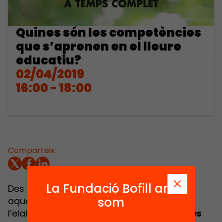
Quines són les competències
que s’aprenen en el lleure
educatiu?
02/04/2019
16:00 - 18:00
Comparteix:
La Fundació Bofill ara
Des d’Educació 360 hem volgut respondre
som
aquesta pregunta i ho hem fet amb
l’elaboració de la publicació
Competències