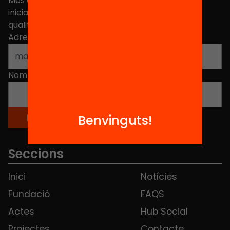
Més de 40.000 persones ja han triat Equitat. Rep
iniciatives, propostes i projectes per millorar la
qualitat de l'educació a Catalunya.
Adreça electrònica
*
Nom
*
Benvinguts!
Seccions
Inici
Notícies
Fundació
FAQS
Actes
Hub Social
Projectes
Contacte