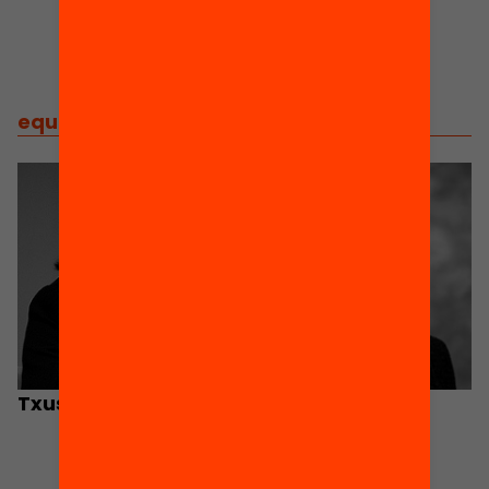
equip
/
equip implicat
Txus Morata
Eduard Vallory