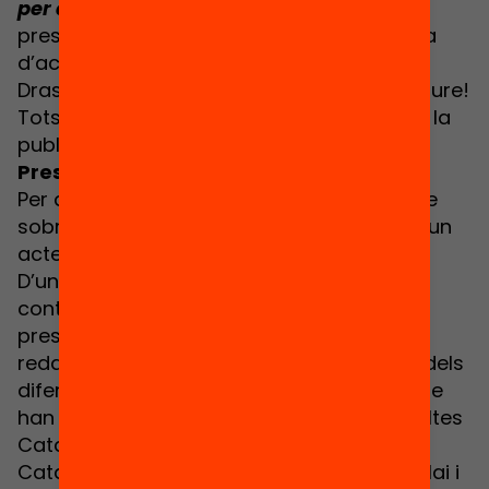
per a la vida en el lleure educatiu
. La
presentarem el proper 7 de maig, a la Sala
d’actes de Rosa Sensat (Avda. de les
Drassanes 3, Barcelona) i ja t’hi pots inscriure!
Tots els assistents rebran un exemplar de la
publicació.
Presentació i diàleg
Per a conèixer millor la publicació i debatre
sobre els seus continguts, hem dissenyat un
acte amb dues parts molt diferenciades.
D’una banda, aprofundirem sobre els
continguts de la publicació amb la
presentació d’
Àlex Muñoz
, coordinador i
redactor de la publicació i representants dels
diferents moviments de lleure educatiu que
han participat en la seva elaboració: Escoltes
Catalans, Minyons Escoltes i Guies de
Catalunya, Fundació Pere Tarrés, Fundesplai i