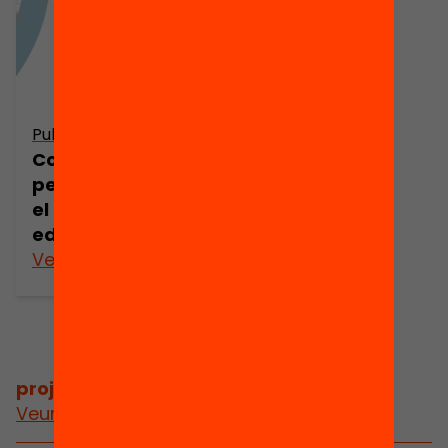
Publicació
Competències
per a la vida en
el lleure
educatiu
Veure’n més
projectes
/
projectes relacionats
Veure més projectes