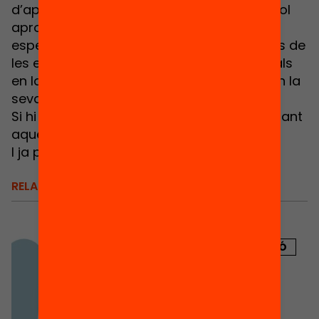
d’aprenentatges competencials. També vol
apropar-los i fer-los visibles, de manera
especial, a les famílies i els equips docents de
les escoles i instituts, prescriptors principals
en la tasca d’orientació dels nois i noies en la
seva vida més enllà de les aules.
Si hi vols assistir, et pots inscriure completant
aquest
formulari
I ja pots consultar el
programa complet
RELACIONATS
PUBLICACIÓ