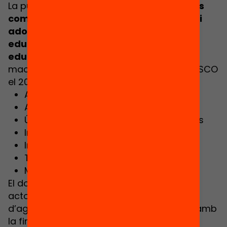
La publicació que presentem
identifica les
competències transversals que infants i
adolescents aprenen dins les activitats
educatives més singulars del lleure
educatiu.
El marc referencial ha estat les
macro competències definides per la UNESCO
el 2018.
Aprenentatge al llarg de la vida
Autogestió
Ús interactiu d’eines i recursos diversos
Interacció amb els altres
Interacció amb el món
Transdisciplinarietat
Multialfabetització
El document va dirigit, tant als diferents
actors del món del lleure com a la resta
d’agents educatius de la nostra societat amb
la finalitat de sistematitzar, en clau