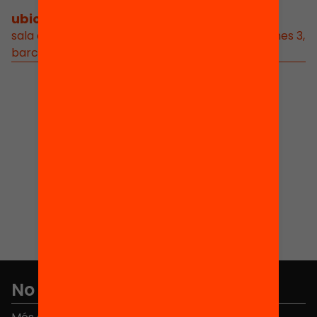
ubicació
/
sala d’actes de rosa sensat, avda. de les drassanes 3,
barcelona
No et perdis res